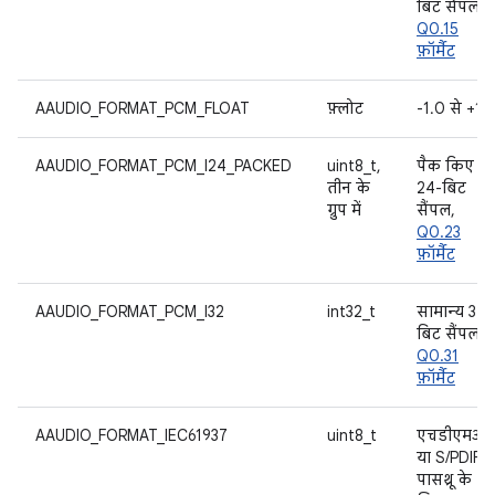
बिट सैंपल,
Q0.15
फ़ॉर्मैट
AAUDIO_FORMAT_PCM_FLOAT
फ़्लोट
-1.0 से +1.
AAUDIO_FORMAT_PCM_I24_PACKED
uint8_t,
पैक किए ग
तीन के
24-बिट
ग्रुप में
सैंपल,
Q0.23
फ़ॉर्मैट
AAUDIO_FORMAT_PCM_I32
int32_t
सामान्य 32-
बिट सैंपल,
Q0.31
फ़ॉर्मैट
AAUDIO_FORMAT_IEC61937
uint8_t
एचडीएमआ
या S/PDIF
पासथ्रू के