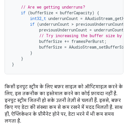
// Are we getting underruns?
if
(
bufferSize
 < 
bufferCapacity
)
{
int32_t
underrunCount
=
AAudioStream_getXR
if
(
underrunCount
 > 
previousUnderrunCount
)
previousUnderrunCount
=
underrunCount
;
// Try increasing the buffer size by o
bufferSize
+=
framesPerBurst
;
bufferSize
=
AAudioStream_setBufferSiz
}
}
}
किसी इनपुट स्ट्रीम के लिए बफ़र साइज़ को ऑप्टिमाइज़ करने के
लिए, इस तकनीक का इस्तेमाल करने का कोई फ़ायदा नहीं है.
इनपुट स्ट्रीम जितनी हो सके उतनी तेज़ी से चलती हैं. इससे, बफ़र
किए गए डेटा की संख्या कम से कम रखने में मदद मिलती है. साथ
ही, ऐप्लिकेशन के प्रीमैनेट होने पर, डेटा भरने में भी कम समय
लगता है.