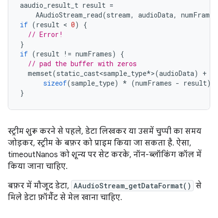
aaudio_result_t
result
=
AAudioStream_read
(
stream
,
audioData
,
numFrames
if
(
result
 < 
0
)
{
// Error!
}
if
(
result
!=
numFrames
)
{
// pad the buffer with zeros
memset
(
static_cast<sample_type
*
>
(
audioData
)
+
r
sizeof
(
sample_type
)
*
(
numFrames
-
result
)
}
स्ट्रीम शुरू करने से पहले, डेटा लिखकर या उसमें चुप्पी का समय
जोड़कर, स्ट्रीम के बफ़र को प्राइम किया जा सकता है. ऐसा,
timeoutNanos को शून्य पर सेट करके, नॉन-ब्लॉकिंग कॉल में
किया जाना चाहिए.
बफ़र में मौजूद डेटा,
AAudioStream_getDataFormat()
से
मिले डेटा फ़ॉर्मैट से मेल खाना चाहिए.