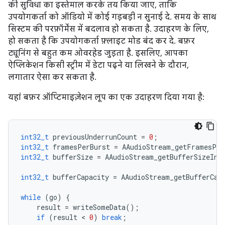
की सुविधा का इस्तेमाल करके तय किया जाए, ताकि
उपयोगकर्ता को ऑडियो में कोई गड़बड़ी न सुनाई दे. समय के साथ
सिस्टम की परफ़ॉर्मेंस में बदलाव हो सकता है. उदाहरण के लिए,
हो सकता है कि उपयोगकर्ता फ़्लाइट मोड बंद कर दे. बफ़र
ट्यूनिंग से बहुत कम ओवरहेड जुड़ता है. इसलिए, आपका
ऐप्लिकेशन किसी स्ट्रीम में डेटा पढ़ने या लिखने के दौरान,
लगातार ऐसा कर सकता है.
यहां बफ़र ऑप्टिमाइज़ेशन लूप का एक उदाहरण दिया गया है:
int32_t
previousUnderrunCount
=
0
;
int32_t
framesPerBurst
=
AAudioStream_getFramesPer
int32_t
bufferSize
=
AAudioStream_getBufferSizeInF
int32_t
bufferCapacity
=
AAudioStream_getBufferCap
while
(
go
)
{
result
=
writeSomeData
();
if
(
result
 < 
0
)
break
;