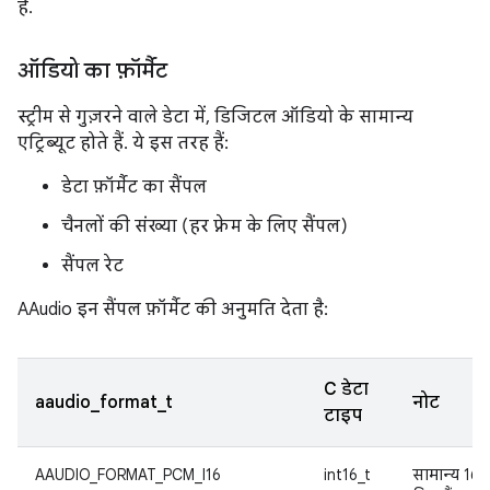
है.
ऑडियो का फ़ॉर्मैट
स्ट्रीम से गुज़रने वाले डेटा में, डिजिटल ऑडियो के सामान्य
एट्रिब्यूट होते हैं. ये इस तरह हैं:
डेटा फ़ॉर्मैट का सैंपल
चैनलों की संख्या (हर फ़्रेम के लिए सैंपल)
सैंपल रेट
AAudio इन सैंपल फ़ॉर्मैट की अनुमति देता है:
C डेटा
aaudio_format_t
नोट
टाइप
AAUDIO_FORMAT_PCM_I16
int16_t
सामान्य 16-