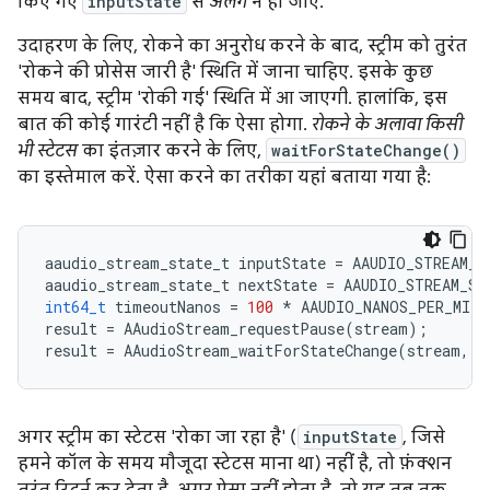
किए गए
inputState
से
अलग
न हो जाए.
उदाहरण के लिए, रोकने का अनुरोध करने के बाद, स्ट्रीम को तुरंत
'रोकने की प्रोसेस जारी है' स्थिति में जाना चाहिए. इसके कुछ
समय बाद, स्ट्रीम 'रोकी गई' स्थिति में आ जाएगी. हालांकि, इस
बात की कोई गारंटी नहीं है कि ऐसा होगा.
रोकने के अलावा किसी
भी स्टेटस
का इंतज़ार करने के लिए,
waitForStateChange()
का इस्तेमाल करें. ऐसा करने का तरीका यहां बताया गया है:
aaudio_stream_state_t
inputState
=
AAUDIO_STREAM_S
aaudio_stream_state_t
nextState
=
AAUDIO_STREAM_ST
int64_t
timeoutNanos
=
100
*
AAUDIO_NANOS_PER_MILL
result
=
AAudioStream_requestPause
(
stream
);
result
=
AAudioStream_waitForStateChange
(
stream
,
i
अगर स्ट्रीम का स्टेटस 'रोका जा रहा है' (
inputState
, जिसे
हमने कॉल के समय मौजूदा स्टेटस माना था) नहीं है, तो फ़ंक्शन