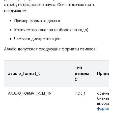
атрибуты цифрового звука. Они заключаются в
следующем:
Пример формата данных
Количество каналов (выборок на кадр)
Частота дискретизации
AAudio допускает следующие форматы сэмплов:
Тип
aaudio_format_t
данных
Примеч
C
AAUDIO_FORMAT_PCM_I16
int16_t
обычные 
битные
выборки,
формат 