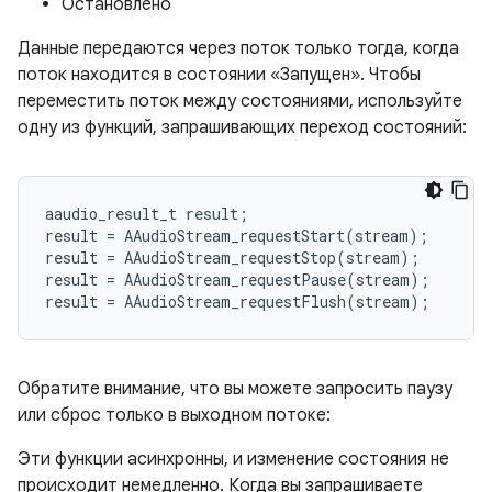
Остановлено
Данные передаются через поток только тогда, когда
поток находится в состоянии «Запущен». Чтобы
переместить поток между состояниями, используйте
одну из функций, запрашивающих переход состояний:
aaudio_result_t
result
;
result
=
AAudioStream_requestStart
(
stream
);
result
=
AAudioStream_requestStop
(
stream
);
result
=
AAudioStream_requestPause
(
stream
);
result
=
AAudioStream_requestFlush
(
stream
);
Обратите внимание, что вы можете запросить паузу
или сброс только в выходном потоке:
Эти функции асинхронны, и изменение состояния не
происходит немедленно. Когда вы запрашиваете