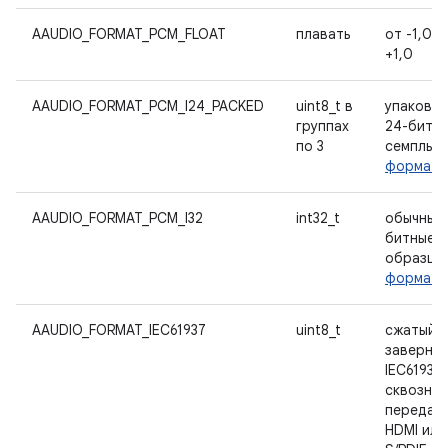
AAUDIO_FORMAT_PCM_FLOAT
плавать
от -1,0 д
+1,0
AAUDIO_FORMAT_PCM_I24_PACKED
uint8_t в
упакова
группах
24-битн
по 3
семплы,
формат 
AAUDIO_FORMAT_PCM_I32
int32_t
обычные 
битные
образцы
формат 
AAUDIO_FORMAT_IEC61937
uint8_t
сжатый з
завернут
IEC61937
сквозно
передач
HDMI или