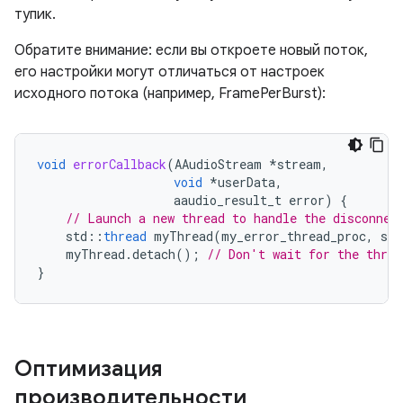
тупик.
Обратите внимание: если вы откроете новый поток,
его настройки могут отличаться от настроек
исходного потока (например, FramePerBurst):
void
errorCallback
(
AAudioStream
*
stream
,
void
*
userData
,
aaudio_result_t
error
)
{
// Launch a new thread to handle the disconnec
std
::
thread
myThread
(
my_error_thread_proc
,
str
myThread
.
detach
();
// Don't wait for the threa
}
Оптимизация
производительности