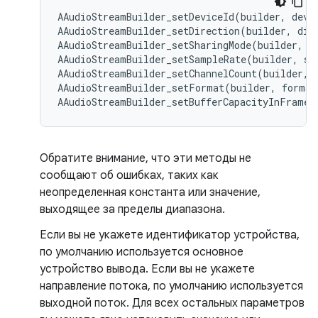
AAudioStreamBuilder_setDeviceId(builder, devic
AAudioStreamBuilder_setDirection(builder, dire
AAudioStreamBuilder_setSharingMode(builder, mo
AAudioStreamBuilder_setSampleRate(builder, sam
AAudioStreamBuilder_setChannelCount(builder, c
AAudioStreamBuilder_setFormat(builder, format
Обратите внимание, что эти методы не
сообщают об ошибках, таких как
неопределенная константа или значение,
выходящее за пределы диапазона.
Если вы не укажете идентификатор устройства,
по умолчанию используется основное
устройство вывода. Если вы не укажете
направление потока, по умолчанию используется
выходной поток. Для всех остальных параметров