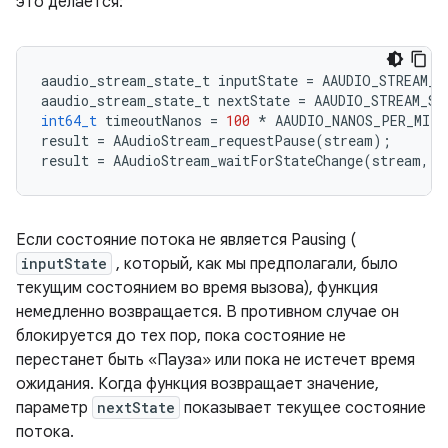
это делается:
aaudio_stream_state_t
inputState
=
AAUDIO_STREAM_S
aaudio_stream_state_t
nextState
=
AAUDIO_STREAM_ST
int64_t
timeoutNanos
=
100
*
AAUDIO_NANOS_PER_MILL
result
=
AAudioStream_requestPause
(
stream
);
result
=
AAudioStream_waitForStateChange
(
stream
,
i
Если состояние потока не является Pausing (
inputState
, который, как мы предполагали, было
текущим состоянием во время вызова), функция
немедленно возвращается. В противном случае он
блокируется до тех пор, пока состояние не
перестанет быть «Пауза» или пока не истечет время
ожидания. Когда функция возвращает значение,
параметр
nextState
показывает текущее состояние
потока.