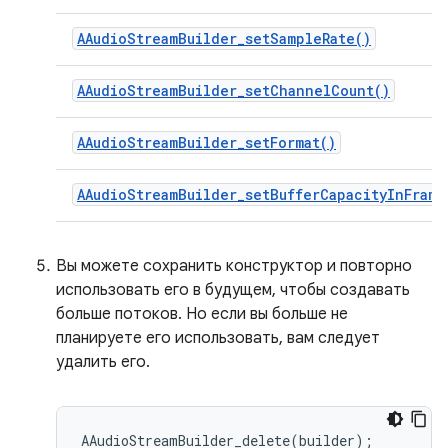
AAudioStreamBuilder_setSampleRate()
AAudioStreamBuilder_setChannelCount()
AAudioStreamBuilder_setFormat()
AAudioStreamBuilder_setBufferCapacityInFrame
Вы можете сохранить конструктор и повторно
использовать его в будущем, чтобы создавать
больше потоков. Но если вы больше не
планируете его использовать, вам следует
удалить его.