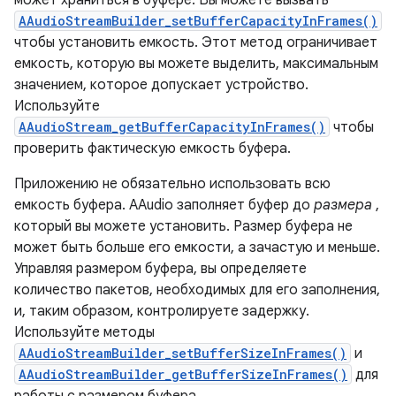
может храниться в буфере. Вы можете вызвать
AAudioStreamBuilder_setBufferCapacityInFrames()
чтобы установить емкость. Этот метод ограничивает
емкость, которую вы можете выделить, максимальным
значением, которое допускает устройство.
Используйте
AAudioStream_getBufferCapacityInFrames()
чтобы
проверить фактическую емкость буфера.
Приложению не обязательно использовать всю
емкость буфера. AAudio заполняет буфер до
размера
,
который вы можете установить. Размер буфера не
может быть больше его емкости, а зачастую и меньше.
Управляя размером буфера, вы определяете
количество пакетов, необходимых для его заполнения,
и, таким образом, контролируете задержку.
Используйте методы
AAudioStreamBuilder_setBufferSizeInFrames()
и
AAudioStreamBuilder_getBufferSizeInFrames()
для