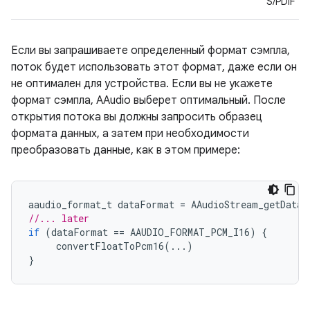
S/PDIF
Если вы запрашиваете определенный формат сэмпла,
поток будет использовать этот формат, даже если он
не оптимален для устройства. Если вы не укажете
формат сэмпла, AAudio выберет оптимальный. После
открытия потока вы должны запросить образец
формата данных, а затем при необходимости
преобразовать данные, как в этом примере:
aaudio_format_t
dataFormat
=
AAudioStream_getDataF
//... later
if
(
dataFormat
==
AAUDIO_FORMAT_PCM_I16
)
{
convertFloatToPcm16
(...)
}