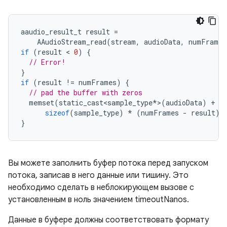
aaudio_result_t
result
=
AAudioStream_read
(
stream
,
audioData
,
numFrames
if
(
result
 < 
0
)
{
// Error!
}
if
(
result
!=
numFrames
)
{
// pad the buffer with zeros
memset
(
static_cast<sample_type
*
>
(
audioData
)
+
r
sizeof
(
sample_type
)
*
(
numFrames
-
result
)
}
Вы можете заполнить буфер потока перед запуском
потока, записав в него данные или тишину. Это
необходимо сделать в неблокирующем вызове с
установленным в ноль значением timeoutNanos.
Данные в буфере должны соответствовать формату