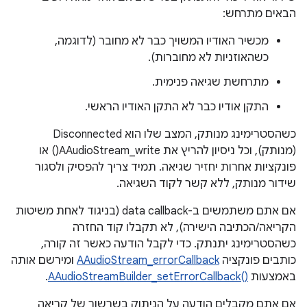
הבאים מתרחש:
מכשיר האודיו המשויך כבר לא מחובר (לדוגמה,
כשהאוזניות לא מחוברות).
מתרחשת שגיאה פנימית.
התקן אודיו כבר לא התקן האודיו הראשי.
כשהסטרימינג מנותק, המצב שלו הוא Disconnected
(מנותק), וכל ניסיון להריץ את AAudioStream_write() או
פונקציות אחרות יחזיר שגיאה. תמיד צריך להפסיק ולסגור
שידור מנותק, ללא קשר לקוד השגיאה.
אם אתם משתמשים ב-data callback (בניגוד לאחת משיטות
הקריאה/הכתיבה הישירה), לא תקבלו קוד החזרה
כשהסטרימינג יתנתק. כדי לקבל הודעה כאשר זה קורה,
כותבים פונקציה
AAudioStream_errorCallback
ומירשם אותה
באמצעות
AAudioStreamBuilder_setErrorCallback()‎
.
אם אתם מקבלים הודעה על הניתוק בשרשור של קריאה