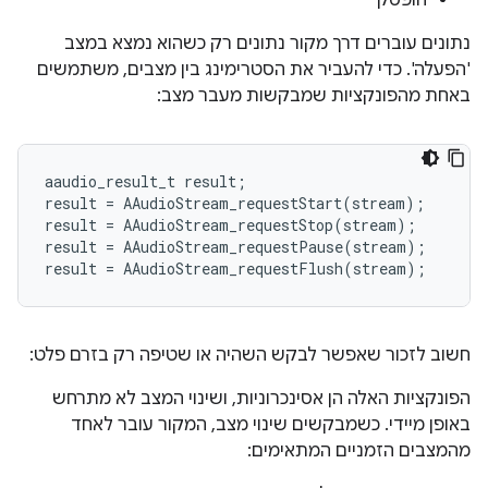
הופסק
נתונים עוברים דרך מקור נתונים רק כשהוא נמצא במצב
'הפעלה'. כדי להעביר את הסטרימינג בין מצבים, משתמשים
באחת מהפונקציות שמבקשות מעבר מצב:
aaudio_result_t
result
;
result
=
AAudioStream_requestStart
(
stream
);
result
=
AAudioStream_requestStop
(
stream
);
result
=
AAudioStream_requestPause
(
stream
);
result
=
AAudioStream_requestFlush
(
stream
);
חשוב לזכור שאפשר לבקש השהיה או שטיפה רק בזרם פלט:
הפונקציות האלה הן אסינכרוניות, ושינוי המצב לא מתרחש
באופן מיידי. כשמבקשים שינוי מצב, המקור עובר לאחד
מהמצבים הזמניים המתאימים: