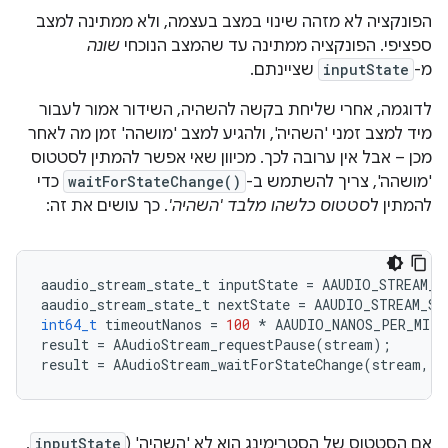
הפונקציה לא מזהה שינוי במצב בעצמה, ולא ממתינה למצב
ספציפי. הפונקציה ממתינה עד שהמצב הנוכחי
שונה
מ-
inputState
שציינתם.
לדוגמה, אחרי שליחת בקשה להשהיה, השידור אמור לעבור
מיד למצב זמני 'השהיה', ולהגיע למצב 'מושהה' זמן מה לאחר
מכן – אבל אין ערובה לכך. מכיוון שאי אפשר להמתין לסטטוס
'מושהה', צריך להשתמש ב-
waitForStateChange()
כדי
להמתין ל
סטטוס כלשהו מלבד 'השהיה'
. כך עושים את זה:
aaudio_stream_state_t
inputState
=
AAUDIO_STREAM_S
aaudio_stream_state_t
nextState
=
AAUDIO_STREAM_ST
int64_t
timeoutNanos
=
100
*
AAUDIO_NANOS_PER_MILL
result
=
AAudioStream_requestPause
(
stream
);
result
=
AAudioStream_waitForStateChange
(
stream
,
i
אם הסטטוס של הסטרימינג הוא לא 'השהיה' (
inputState
,