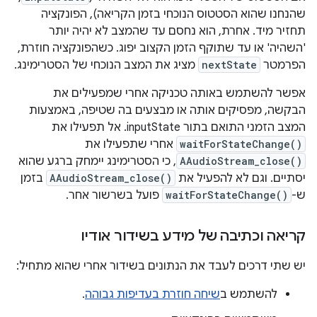
שהנחנו שהוא הסטטוס הנוכחי בזמן הקריאה), הפונקציה
תחזיר מיד. אחרת, הוא נחסם עד שהמצב לא יהיה יותר
'השהיה' או עד שתוקף הזמן הקצוב יפוג. כשהפונקציה חוזרת,
הפרמטר
nextState
מציג את המצב הנוכחי של הסטרימינג.
אפשר להשתמש באותה טכניקה אחרי שמפעילים את
הבקשה, מפסיקים אותה או מבצעים בה שטיפה, באמצעות
המצב הזמני התואם בתור inputState. אל תפעילו את
waitForStateChange()
אחרי שתפעילו את
AAudioStream_close()
, כי הסטרימינג יימחק ברגע שהוא
יסתיים. וגם לא להפעיל את
AAudioStream_close()
בזמן
ש-
waitForStateChange()
פועל בשרשור אחר.
קריאה וכתיבה של מידע בשידור אודיו
יש שתי דרכים לעבד את הנתונים בשידור אחרי שהוא מתחיל:
להשתמש ב
שיחה חוזרת בעדיפות גבוהה
.