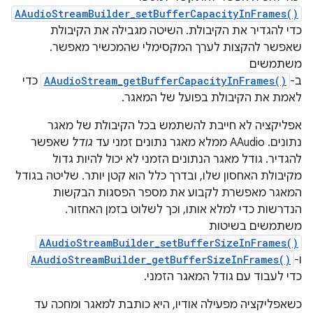
AAudioStreamBuilder_setBufferCapacityInFrames()
כדי להגדיר את הקיבולת. השיטה מגבילה את הקיבולת
שאפשר להקצות לערך המקסימלי שהמכשיר מאפשר.
משתמשים
ב-
AAudioStream_getBufferCapacityInFrames()
כדי
לאמת את הקיבולת בפועל של המאגר.
אפליקציה לא חייבת להשתמש בכל הקיבולת של מאגר
נתונים. AAudio ממלא מאגר נתונים זמני עד
גודל
שאפשר
להגדיר. גודל מאגר הנתונים הזמני לא יכול להיות גדול
מקיבולת האחסון שלו, ובדרך כלל הוא קטן יותר. שליטה בגודל
המאגר מאפשרת לקבוע את מספר הפסגות הבקשות
הנדרשות כדי למלא אותו, וכך לשלוט בזמן האחזור.
משתמשים בשיטות
AAudioStreamBuilder_setBufferSizeInFrames()
ו-
AAudioStreamBuilder_getBufferSizeInFrames()
כדי לעבוד עם גודל המאגר הזמני.
כשאפליקציה מפעילה אודיו, היא כותבת למאגר ומחכה עד