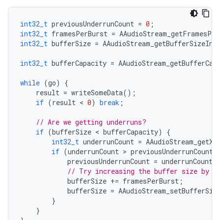
int32_t
previousUnderrunCount
=
0
;
int32_t
framesPerBurst
=
AAudioStream_getFramesPer
int32_t
bufferSize
=
AAudioStream_getBufferSizeInF
int32_t
bufferCapacity
=
AAudioStream_getBufferCap
while
(
go
)
{
result
=
writeSomeData
();
if
(
result
 < 
0
)
break
;
// Are we getting underruns?
if
(
bufferSize
 < 
bufferCapacity
)
{
int32_t
underrunCount
=
AAudioStream_getXR
if
(
underrunCount
 > 
previousUnderrunCount
)
previousUnderrunCount
=
underrunCount
;
// Try increasing the buffer size by o
bufferSize
+=
framesPerBurst
;
bufferSize
=
AAudioStream_setBufferSiz
}
}