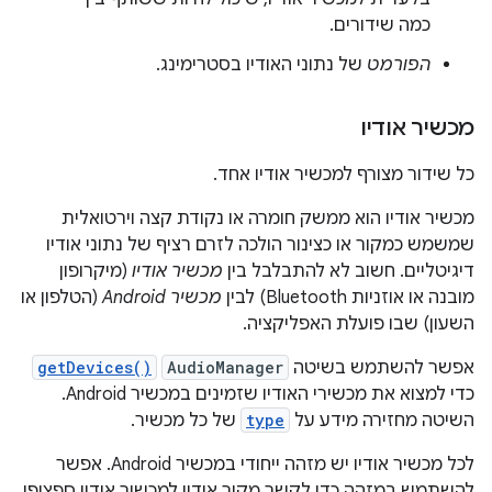
כמה שידורים.
הפורמט
של נתוני האודיו בסטרימינג.
מכשיר אודיו
כל שידור מצורף למכשיר אודיו אחד.
מכשיר אודיו הוא ממשק חומרה או נקודת קצה וירטואלית
שמשמש כמקור או כצינור הולכה לזרם רציף של נתוני אודיו
דיגיטליים. חשוב לא להתבלבל בין
מכשיר אודיו
(מיקרופון
מובנה או אוזניות Bluetooth) לבין
מכשיר Android
(הטלפון או
השעון) שבו פועלת האפליקציה.
אפשר להשתמש בשיטה
AudioManager
getDevices()
כדי למצוא את מכשירי האודיו שזמינים במכשיר Android.
השיטה מחזירה מידע על
type
של כל מכשיר.
לכל מכשיר אודיו יש מזהה ייחודי במכשיר Android. אפשר
להשתמש במזהה כדי לקשר מקור אודיו למכשיר אודיו ספציפי.