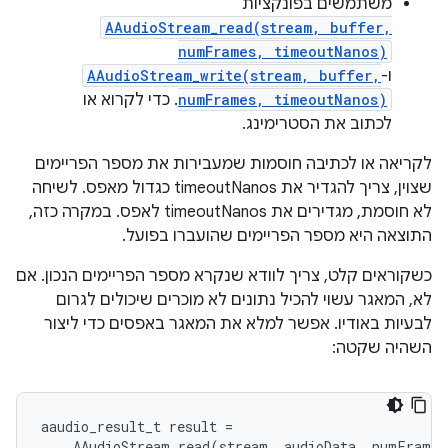
משתמשים בפונקציות
AAudioStream_read(stream, buffer,
numFrames, timeoutNanos)
ו-
AAudioStream_write(stream, buffer,
numFrames, timeoutNanos)
. כדי לקרוא או
לכתוב את הסטרימינג.
לקריאה או לכתיבה חוסמות שמעבירות את מספר הפריימים
שצוין, צריך להגדיר את timeoutNanos כגדול מאפס. לשיחה
לא חוסמת, מגדירים את timeoutNanos לאפס. במקרה כזה,
התוצאה היא מספר הפריימים שהועברו בפועל.
כשקוראים קלט, צריך לוודא שנקרא מספר הפריימים הנכון. אם
לא, המאגר עשוי להכיל נתונים לא מוכרים שיכולים לגרום
לבעיות באודיו. אפשר למלא את המאגר באפסים כדי ליצור
השהיה שקטה:
aaudio_result_t
result
=
AAudioStream_read
(
stream
,
audioData
,
numFrames