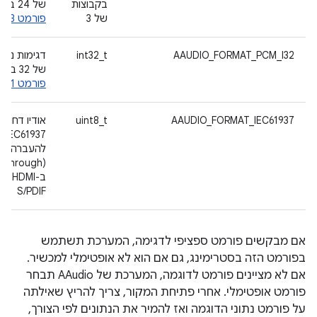
בקבוצות
של 24 ביט,
של 3
פורמט Q0.23
AAUDIO_FORMAT_PCM_I32
int32_t
דגימות נפוצ
של 32 ביט,
פורמט Q0.31
AAUDIO_FORMAT_IEC61937
uint8_t
אודיו דחוס 
IEC61937
להעברה יש
ב-HDMI
S/PDIF
אם מבקשים פורמט ספציפי לדגימה, המערכת תשתמש
בפורמט הזה בסטרימינג, גם אם הוא לא אופטימלי למכשיר.
אם לא מציינים פורמט לדוגמה, המערכת של AAudio תבחר
פורמט אופטימלי. אחרי פתיחת המקור, צריך להריץ שאילתה
על פורמט נתוני הדוגמה ואז להמיר את הנתונים לפי הצורך,