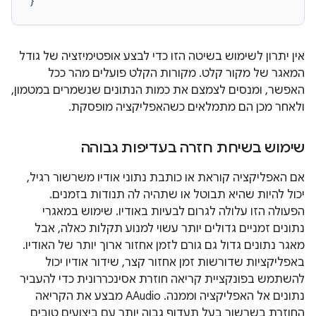
}
אין יתרון לשימוש בשיטה הזו כדי לבצע אופטימיזציה של גודל
המאגר של מקור קלט. מקורות הקלט פועלים מהר ככל
האפשר, ומנסים לצמצם את כמות הנתונים שנשמרים במטמון,
ולאחר מכן הם מתמלאים כשהאפליקציה מופסקת.
שימוש בשיחת חזרה בעדיפות גבוהה
אם האפליקציה קוראת או כותבת נתוני אודיו משרשור רגיל,
יכול להיות שהיא תבוטל או שתהיה לה תנודות בזמנים.
הפעולה הזו עלולה לגרום לבעיות באודיו. שימוש במאגרי
נתונים זמניים גדולים יותר עשוי למנוע תקלות כאלה, אבל
מאגר נתונים גדול גם גורם לזמן אחזור ארוך יותר של האודיו.
באפליקציות שדורשות זמן אחזור קצר, שידור אודיו יכול
להשתמש בפונקציית קריאה חוזרת אסינכררונית כדי להעביר
נתונים אל האפליקציה וממנה. AAudio מבצע את הקריאה
החוזרת בשרשור בעל תעדוף גבוה יותר עם ביצועים טובים