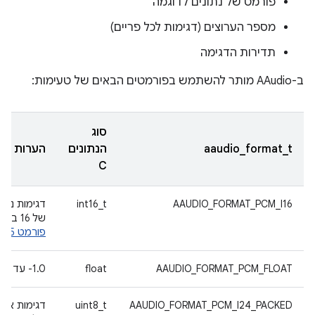
פורמט של נתונים לדוגמה
מספר הערוצים (דגימות לכל פריים)
תדירות הדגימה
ב-AAudio מותר להשתמש בפורמטים הבאים של טעימות:
סוג
aaudio_format_t
הנתונים
הערות
C
AAUDIO_FORMAT_PCM_I16
int16_t
דגימות נפוצ
של 16 ביט,
פורמט Q0.15
AAUDIO_FORMAT_PCM_FLOAT
float
‎-1.0 עד +1.0
AAUDIO_FORMAT_PCM_I24_PACKED
uint8_t
דגימות ארו