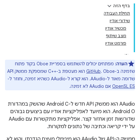
בדף הזה
תחילת העבודה
שידורי אודיו
מכשיר אודיו
מצב שיתוף
פורמט אודיו
הערה:
מפתחים יכולים להשתמש בספריית Oboe בקוד פתוח
שזמינה ב-
GitHub
. Oboe הוא מעטפת ב-C++‎ שמספקת ממשק API
שדומה מאוד ל-AAudio. הוא קורא ל-AAudio כשהיא זמינה, וחוזר ל-
OpenSL ES
אם AAudio לא זמינה.
AAudio הוא ממשק API חדש ל-Android C שהושק במהדורת
Android O. הוא מיועד לאפליקציות אודיו עם ביצועים גבוהים
שדורשות זמן אחזור קצר. אפליקציות מתקשרות עם AAudio
על ידי קריאה וכתיבה של נתונים למקורות.
ממשק ה-API של AAudio הוא מינימלי מעצם הגדרתו, והוא לא