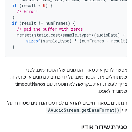
if
(
result
 < 
0
)
{
// Error!
}
if
(
result
!=
numFrames
)
{
// pad the buffer with zeros
memset
(
static_cast<sample_type
*
>
(
audioData
)
+
r
sizeof
(
sample_type
)
*
(
numFrames
-
result
)
}
אפשר להכין את מאגר הנתונים של הסטרימינג לפני
שמתחילים את הסטרימינג על ידי כתיבת נתונים או שתיקה.
צריך לעשות זאת בקריאה לא חוסמת עם timeoutNanos
שמוגדר לאפס.
הנתונים במאגר חייבים להתאים לפורמט הנתונים שמוחזר על
ידי
AAudioStream_getDataFormat()
.
סגירת שידור אודיו