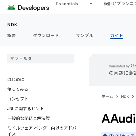
Essentials
設計とプランニ
NDK
概要
ダウンロード
サンプル
ガイド
の言語に翻
はじめに
使ってみる
ホーム
NDK
コンセプト
JNI に関するヒント
AAudi
一般的な問題と解決策
ミドルウェア ベンダー向けのアドバ
イス
注:
GitHub
で