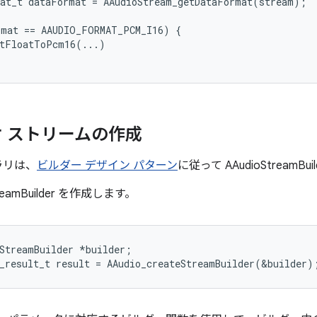
at_t
dataFormat
=
AAudioStream_getDataFormat
(
stream
);
rmat
==
AAUDIO_FORMAT_PCM_I16
)
{
rtFloatToPcm16
(...)
 ストリームの作成
ブラリは、
ビルダー デザイン パターン
に従って AAudioStreamB
treamBuilder を作成します。
StreamBuilder *builder;
