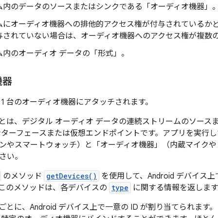
ム内のデータのソースまたはシンクである「オーディオ機器」
ムにオーディオ機器への排他的アクセス権が付与されているか
与されていない場合は、オーディオ機器へのアクセス権が複数
ム内のオーディオ データの「形式」
。
機器
 1 台のオーディオ機器にアタッチされます。
とは、デジタル オーディオ データの連続ストリームのソース
ンターフェースまたは仮想エンドポイントです。アプリを実行している
ンやスマートウォッチ）と「オーディオ機器」
（内蔵マイクや B
さい。
のメソッド
getDevices()
を使用して、Android デバイ
このメソッドは、各デバイスの
type
に関する情報を返します
とに、Android デバイス上で一意の ID が割り当てられます。