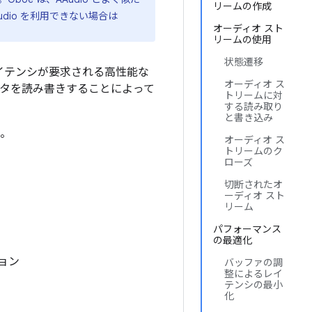
リームの作成
Audio を利用できない場合は
オーディオ スト
リームの使用
状態遷移
です。低レイテンシが要求される高性能な
オーディオ ス
ータを読み書きすることによって
トリームに対
する読み取り
と書き込み
ん。
オーディオ ス
トリームのク
ローズ
切断されたオ
ーディオ スト
リーム
パフォーマンス
の最適化
ョン
バッファの調
整によるレイ
テンシの最小
化