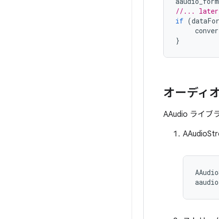
aaudio_form
//... later
if
(
dataFo
conve
}
オーディオ
AAudio ライ
AAudioS
AAudio