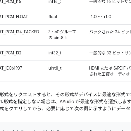
T_PCM_I16
int16_t
一般的な 16 ビットサ
AT_PCM_FLOAT
float
-1.0 ～ +1.0
AT_PCM_I24_PACKED
3 つのグループ
パックされた 24 ビ
の uint8_t
T_PCM_I32
int32_t
一般的な 32 ビット
T_IEC61937
uint8_t
HDMI または S/PDIF
された圧縮オーディオ
形式をリクエストすると、その形式がデバイスに最適な形式で
ル形式を指定しない場合は、AAudio が最適な形式を選択し
式をクエリしてから、必要に応じて次の例に示すようにデータ