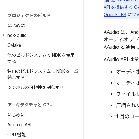
API を提供する 
OpenSL ES
にフ
プロジェクトのビルド
はじめに
AAudio は、
ndk-build
オーディオ ア
CMake
AAudio と通
他のビルドシステムで NDK を使用
AAudio A
する
独自のビルドシステムに NDK を
オーディ
統合する
オーディ
シンボルの可視性を制御する
ファイル I
アーキテクチャと CPU
圧縮され
はじめに
1 回のコ
Android ABI
CPU 機能