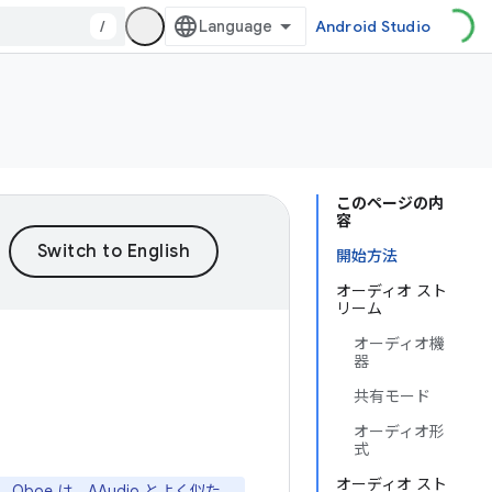
/
Android Studio
このページの内
容
開始方法
オーディオ スト
リーム
オーディオ機
器
共有モード
オーディオ形
式
オーディオ スト
oe は、AAudio とよく似た