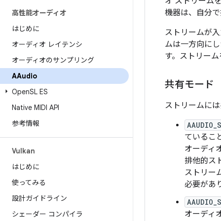
オ ストリーム
機器は、自分で
高性能オーディオ
はじめに
ストリームが入
ムは一方向にし
オーディオ レイテンシ
す。ストリーム
オーディオのサンプリング
AAudio
共有モード
Open
SL ES
ストリームには
Native MIDI API
参考情報
AAUDIO_
ているこ
オーディ
Vulkan
排他的ス
はじめに
ストリー
使ってみる
必要があ
設計ガイドライン
AAUDIO_
オーディ
シェーダー コンパイラ