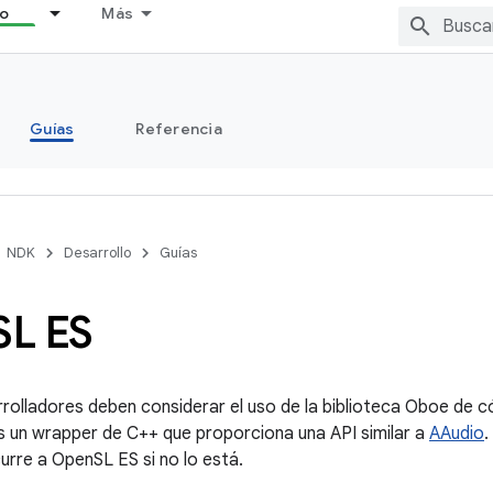
lo
Más
Guías
Referencia
NDK
Desarrollo
Guías
SL ES
rolladores deben considerar el uso de la biblioteca Oboe de c
s un wrapper de C++ que proporciona una API similar a
AAudio
.
curre a OpenSL ES si no lo está.