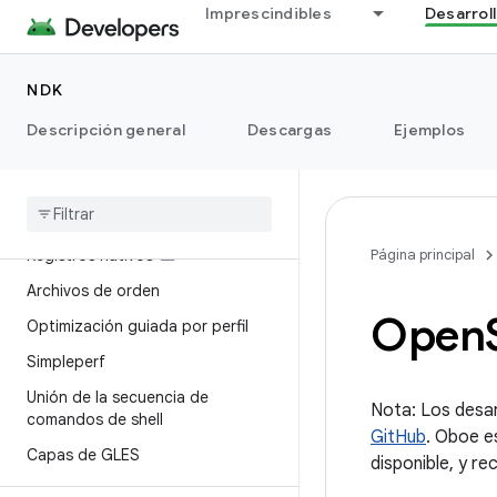
Imprescindibles
Desarrol
Usa APIs más recientes
Depuración y perfil
NDK
Introducción
Descripción general
Descargas
Ejemplos
Depurar con Android Studio
ndk-gdb
ndk-stack
Registros nativos
Página principal
Archivos de orden
Open
Optimización guiada por perfil
Simpleperf
Unión de la secuencia de
Nota: Los desar
comandos de shell
GitHub
. Oboe e
Capas de GLES
disponible, y re