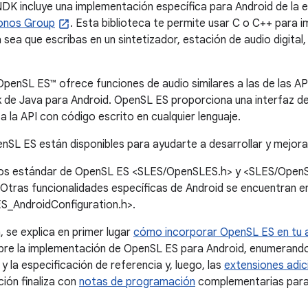
NDK incluye una implementación específica para Android de la e
onos Group
. Esta biblioteca te permite usar C o C++ para 
a sea que escribas en un sintetizador, estación de audio digital
OpenSL ES™ ofrece funciones de audio similares a las de las A
 de Java para Android. OpenSL ES proporciona una interfaz de 
a la API con código escrito en cualquier lenguaje.
nSL ES están disponibles para ayudarte a desarrollar y mejorar
s estándar de OpenSL ES <SLES/OpenSLES.h> y <SLES/OpenSL
. Otras funcionalidades específicas de Android se encuentran
_AndroidConfiguration.h>.
, se explica en primer lugar
cómo incorporar OpenSL ES en tu 
bre la implementación de OpenSL ES para Android, enumerando
 la especificación de referencia y, luego, las
extensiones adic
ción finaliza con
notas de programación
complementarias para 