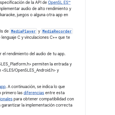
specificación de la API de
OpenSL ES™
implementar audio de alto rendimiento y
, karaoke, juegos o alguna otra app en
PIs de
MediaPlayer
y
MediaRecorder
lenguaje C y vinculaciones C++ que te
 el rendimiento del audio de tu app.
ES_Platform.h> permiten la entrada y
 en <SLES/OpenSLES_Android.h> y
app
. A continuación, se indica lo que
 primero las
diferencias
entre esta
ionales
para obtener compatibilidad con
garantizar la implementación correcta