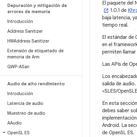
El paquete del 
Depuración y mitigación de
1.0.1 de
Khr
errores de memoria
baja latencia, y
Introducción
tiempo real.
Address Sanitizer
El estándar de 
HWAddress Sanitizer
en el framework
Extensión de etiquetado de
permiten llamar 
memoria de Arm
Las APIs de Ope
GWP-ASan
Los encabezado
salida de audio
Audio de alto rendimiento
<SLES/OpenSLES
Introducción
En esta sección
Latencia de audio
debes saber so
Muestreo de audio
implementación y
AAudio
Android. La sec
de OpenSL ES.
Open
SL ES