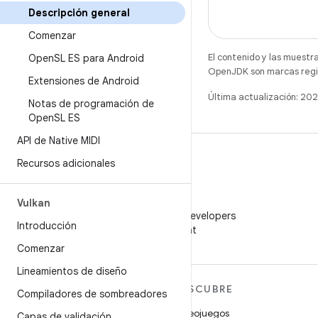
Descripción general
Comenzar
El contenido y las muestr
Open
SL ES para Android
OpenJDK son marcas regis
Extensiones de Android
Última actualización: 20
Notas de programación de
Open
SL ES
API de Native MIDI
Recursos adicionales
WeChat
Vulkan
Sigue a Android Developers
Introducción
en WeChat
Comenzar
Lineamientos de diseño
MÁS ANDROID
DESCUBRE
Compiladores de sombreadores
Android
Videojuegos
Capas de validación