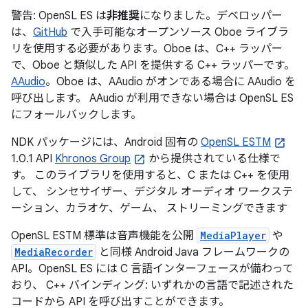
警告: OpenSL ES は
非推奨
になりました。デベロッパー
は、
GitHub
で入手可能なオープンソース Oboe ライブラ
リを使用する必要があります。Oboe は、C++ ラッパー
で、Oboe と類似した API を提供する C++ ラッパーです。
AAudio
。Oboe は、AAudio がオンである場合に AAudio を
呼び出します。 AAudio が利用できない場合は OpenSL ES
にフォールバックします。
NDK パッケージには、Android 固有の
OpenSL ESTM
1.0.1 API
Khronos Group
から提供されている仕様で
す。 このライブラリを使用すると、C または C++ を使用
して、 シンセサイザー、デジタル オーディオ ワークステ
ーション、カラオケ、ゲーム、 ストリーミングできます
OpenSL ESTM 標準は音声機能を公開
MediaPlayer
や
MediaRecorder
と同様 Android Java フレームワークの
API。OpenSL ES には C 言語インターフェースが備わって
おり、 C++ バインディング: いずれかの言語で記述された
コードから API を呼び出すことができます。