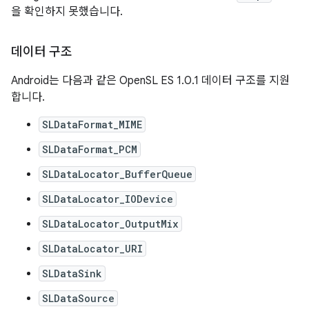
을 확인하지 못했습니다.
데이터 구조
Android는 다음과 같은 OpenSL ES 1.0.1 데이터 구조를 지원
합니다.
SLDataFormat_MIME
SLDataFormat_PCM
SLDataLocator_BufferQueue
SLDataLocator_IODevice
SLDataLocator_OutputMix
SLDataLocator_URI
SLDataSink
SLDataSource