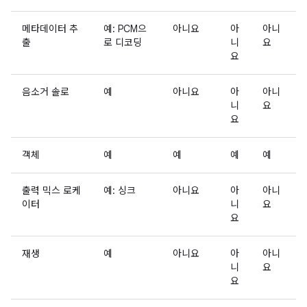
메타데이터 추
예: PCM으
아니요
아
아니
출
로 디코딩
니
요
요
음소거 솔로
예
아니요
아
아니
니
요
요
객체
예
예
예
예
출력 믹스 로케
예: 싱크
아니요
아
아니
이터
니
요
요
재생
예
아니요
아
아니
니
요
요