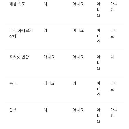
재생 속도
예
아니요
아
아니
니
요
요
미리 가져오기
예
아니요
아
아니
상태
니
요
요
프리셋 반향
아니요
아니요
아
예
니
요
녹음
아니요
예
아
아니
니
요
요
탐색
예
아니요
아
아니
니
요
요