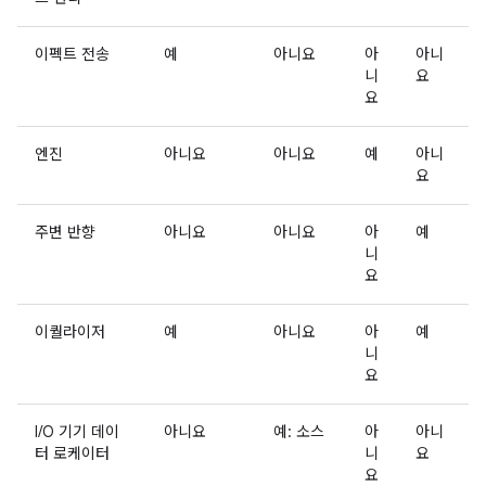
이펙트 전송
예
아니요
아
아니
니
요
요
엔진
아니요
아니요
예
아니
요
주변 반향
아니요
아니요
아
예
니
요
이퀄라이저
예
아니요
아
예
니
요
I/O 기기 데이
아니요
예: 소스
아
아니
터 로케이터
니
요
요