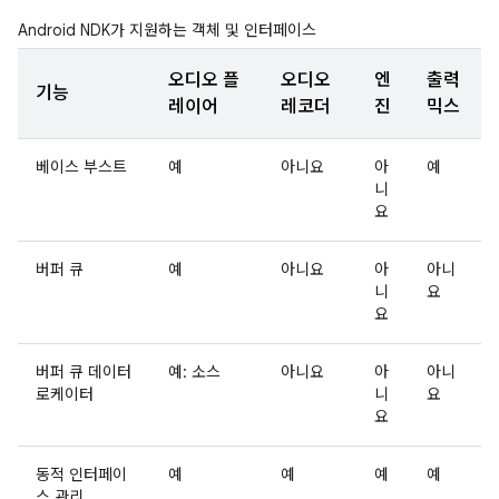
Android NDK가 지원하는 객체 및 인터페이스
오디오 플
오디오
엔
출력
기능
레이어
레코더
진
믹스
베이스 부스트
예
아니요
아
예
니
요
버퍼 큐
예
아니요
아
아니
니
요
요
버퍼 큐 데이터
예: 소스
아니요
아
아니
로케이터
니
요
요
동적 인터페이
예
예
예
예
스 관리