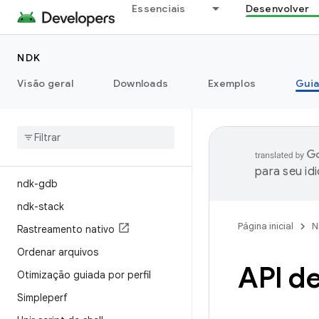
do Android
Essenciais
Desenvolver
Suporte a C++
APIs nativas
NDK
Usar APIs mais recentes
Visão geral
Downloads
Exemplos
Guia
Depuração e perfil
Introdução
Depurar com o Android Studio
para seu id
ndk-gdb
ndk-stack
Página inicial
N
Rastreamento nativo
Ordenar arquivos
API de
Otimização guiada por perfil
Simpleperf