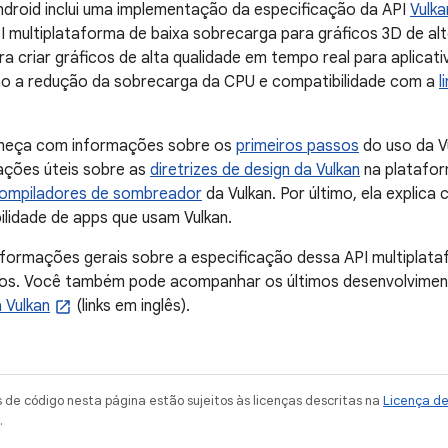
droid inclui uma implementação da especificação da API
Vulka
I multiplataforma de baixa sobrecarga para gráficos 3D de a
a criar gráficos de alta qualidade em tempo real para aplicati
o a redução da sobrecarga da CPU e compatibilidade com a
l
meça com informações sobre os
primeiros passos
do uso da V
ações úteis sobre as
diretrizes de design da Vulkan
na platafor
ompiladores de sombreador
da Vulkan. Por último, ela explica
bilidade de apps que usam Vulkan.
nformações gerais sobre a especificação dessa API multiplat
os. Você também pode acompanhar os últimos desenvolviment
a Vulkan
(links em inglês).
de código nesta página estão sujeitos às licenças descritas na
Licença d
.