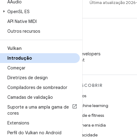
AAudio
Última atualização 2026
Open
SL ES
API Native MIDI
Outros recursos
WeChat
Vulkan
Siga o Android Developers
Introdução
no WeChat
Começar
Diretrizes de design
MAIS SOBRE O ANDROID
DESCOBRIR
Compiladores de sombreador
Android
Jogos
Camadas de validação
Android para empresas
Machine learning
Suporte a uma ampla gama de
cores
Segurança
Saúde e fitness
Extensions
Source
Câmera e mídia
Perfil do Vulkan no Android
Notícias
Privacidade