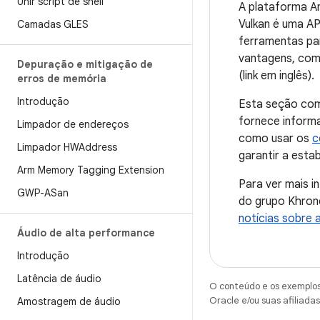
Unir script de shell
A plataforma An
Vulkan é uma AP
Camadas GLES
ferramentas par
vantagens, com
Depuração e mitigação de
(link em inglês).
erros de memória
Introdução
Esta seção co
fornece inform
Limpador de endereços
como usar os
c
Limpador HWAddress
garantir a esta
Arm Memory Tagging Extension
Para ver mais i
GWP-ASan
do grupo Khron
notícias sobre 
Áudio de alta performance
Introdução
Latência de áudio
O conteúdo e os exemplos 
Oracle e/ou suas afiliadas
Amostragem de áudio