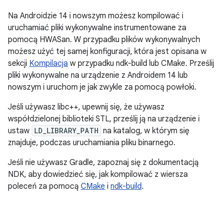
Na Androidzie 14 i nowszym możesz kompilować i
uruchamiać pliki wykonywalne instrumentowane za
pomocą HWASan. W przypadku plików wykonywalnych
możesz użyć tej samej konfiguracji, która jest opisana w
sekcji
Kompilacja
w przypadku ndk-build lub CMake. Prześlij
pliki wykonywalne na urządzenie z Androidem 14 lub
nowszym i uruchom je jak zwykle za pomocą powłoki.
Jeśli używasz libc++, upewnij się, że używasz
współdzielonej biblioteki STL, prześlij ją na urządzenie i
ustaw
LD_LIBRARY_PATH
na katalog, w którym się
znajduje, podczas uruchamiania pliku binarnego.
Jeśli nie używasz Gradle, zapoznaj się z dokumentacją
NDK, aby dowiedzieć się, jak kompilować z wiersza
poleceń za pomocą
CMake
i
ndk-build
.