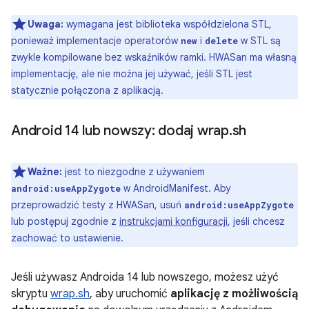
Uwaga:
wymagana jest biblioteka współdzielona STL,
ponieważ implementacje operatorów
i
w STL są
new
delete
zwykle kompilowane bez wskaźników ramki. HWASan ma własną
implementację, ale nie można jej używać, jeśli STL jest
statycznie połączona z aplikacją.
Android 14 lub nowszy: dodaj wrap
.
sh
Ważne:
jest to niezgodne z używaniem
w AndroidManifest. Aby
android:useAppZygote
przeprowadzić testy z HWASan, usuń
android:useAppZygote
lub postępuj zgodnie z
instrukcjami konfiguracji
, jeśli chcesz
zachować to ustawienie.
Jeśli używasz Androida 14 lub nowszego, możesz użyć
skryptu
wrap.sh
, aby uruchomić
aplikację z możliwością