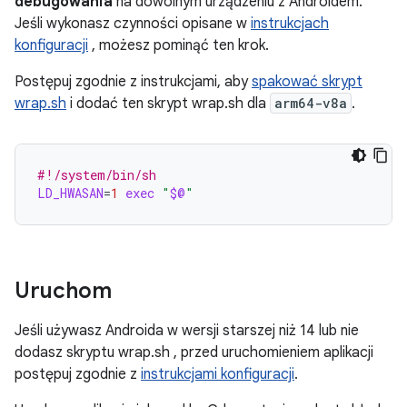
debugowania
na dowolnym urządzeniu z Androidem.
Jeśli wykonasz czynności opisane w
instrukcjach
konfiguracji
, możesz pominąć ten krok.
Postępuj zgodnie z instrukcjami, aby
spakować skrypt
wrap.sh
i dodać ten skrypt wrap.sh dla
arm64-v8a
.
#!/system/bin/sh
LD_HWASAN
=
1
exec
"
$@
"
Uruchom
Jeśli używasz Androida w wersji starszej niż 14 lub nie
dodasz skryptu wrap.sh , przed uruchomieniem aplikacji
postępuj zgodnie z
instrukcjami konfiguracji
.