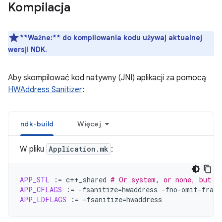
Kompilacja
**Ważne:**
do kompilowania kodu używaj aktualnej
wersji NDK.
Aby skompilować kod natywny (JNI) aplikacji za pomocą
HWAddress Sanitizer
:
ndk-build
Więcej
W pliku
Application.mk
:
APP_STL
:=
c++_shared
# Or system, or none, but n
APP_CFLAGS
:=
-fsanitize
=
hwaddress
APP_LDFLAGS
:=
-fsanitize
=