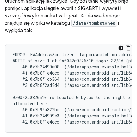
Uruchom aplikację jak zwykle. Gdy zostanie wykryty błąd
pamięci, aplikacja ulegnie awarii z SIGABRT i wyświetli
szczegółowy komunikat w logcat. Kopia wiadomości
znajduje się w pliku w katalogu
/data/tombstones
i
wygląda tak:
ERROR: HWAddressSanitizer: tag-mismatch on address 
WRITE of size 1 at 0x0042a0826510 tags: 32/3d (ptr
    #0 0x7b24d90a08  (/data/app/com.example.helloh
    #1 0x7b8f1e4ccc  (/apex/com.android.art/lib64/l
    #2 0x7b8f1db364  (/apex/com.android.art/lib64/l
    #3 0x7b8f2ad8d4  (/apex/com.android.art/lib64/l
0x0042a0826510 is located 0 bytes to the right of 1
allocated here:

    #0 0x7b92a322bc  (/apex/com.android.runtime/li
    #1 0x7b24d909e0  (/data/app/com.example.helloh