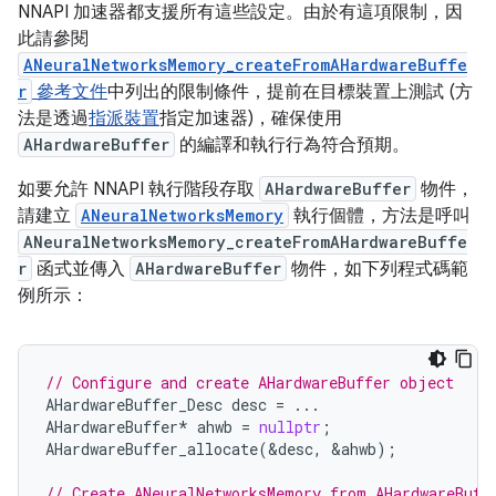
NNAPI 加速器都支援所有這些設定。由於有這項限制，因
此請參閱
ANeuralNetworksMemory_createFromAHardwareBuffe
r
參考文件
中列出的限制條件，提前在目標裝置上測試 (方
法是透過
指派裝置
指定加速器)，確保使用
AHardwareBuffer
的編譯和執行行為符合預期。
如要允許 NNAPI 執行階段存取
AHardwareBuffer
物件，
請建立
ANeuralNetworksMemory
執行個體，方法是呼叫
ANeuralNetworksMemory_createFromAHardwareBuffe
r
函式並傳入
AHardwareBuffer
物件，如下列程式碼範
例所示：
// Configure and create AHardwareBuffer object
AHardwareBuffer_Desc
desc
=
...
AHardwareBuffer
*
ahwb
=
nullptr
;
AHardwareBuffer_allocate
(
&
desc
,
&
ahwb
);
// Create ANeuralNetworksMemory from AHardwareBuff