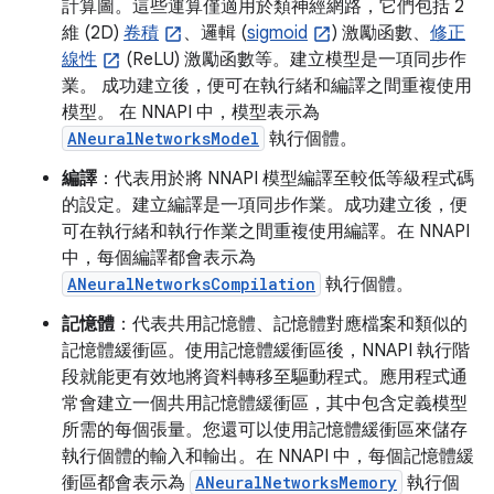
計算圖。這些運算僅適用於類神經網路，它們包括 2
維 (2D)
卷積
、邏輯 (
sigmoid
) 激勵函數、
修正
線性
(ReLU) 激勵函數等。建立模型是一項同步作
業。 成功建立後，便可在執行緒和編譯之間重複使用
模型。 在 NNAPI 中，模型表示為
ANeuralNetworksModel
執行個體。
編譯
：代表用於將 NNAPI 模型編譯至較低等級程式碼
的設定。建立編譯是一項同步作業。成功建立後，便
可在執行緒和執行作業之間重複使用編譯。在 NNAPI
中，每個編譯都會表示為
ANeuralNetworksCompilation
執行個體。
記憶體
：代表共用記憶體、記憶體對應檔案和類似的
記憶體緩衝區。使用記憶體緩衝區後，NNAPI 執行階
段就能更有效地將資料轉移至驅動程式。應用程式通
常會建立一個共用記憶體緩衝區，其中包含定義模型
所需的每個張量。您還可以使用記憶體緩衝區來儲存
執行個體的輸入和輸出。在 NNAPI 中，每個記憶體緩
衝區都會表示為
ANeuralNetworksMemory
執行個