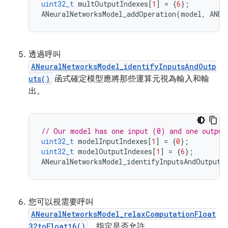
uint32_t
multOutputIndexes
[
1
]
=
{
6
};
ANeuralNetworksModel_addOperation
(
model
,
ANEU
透過呼叫
ANeuralNetworksModel_identifyInputsAndOutp
uts()
函式確定模型應將那些運算元視為輸入和輸
出。
// Our model has one input (0) and one output
uint32_t
modelInputIndexes
[
1
]
=
{
0
};
uint32_t
modelOutputIndexes
[
1
]
=
{
6
};
ANeuralNetworksModel_identifyInputsAndOutputs
您可以視需要呼叫
ANeuralNetworksModel_relaxComputationFloat
32toFloat16()
，指定是否允許