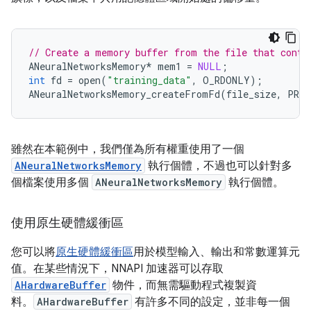
// Create a memory buffer from the file that conta
ANeuralNetworksMemory
*
mem1
=
NULL
;
int
fd
=
open
(
"training_data"
,
O_RDONLY
);
ANeuralNetworksMemory_createFromFd
(
file_size
,
PROT
雖然在本範例中，我們僅為所有權重使用了一個
ANeuralNetworksMemory
執行個體，不過也可以針對多
個檔案使用多個
ANeuralNetworksMemory
執行個體。
使用原生硬體緩衝區
您可以將
原生硬體緩衝區
用於模型輸入、輸出和常數運算元
值。在某些情況下，NNAPI 加速器可以存取
AHardwareBuffer
物件，而無需驅動程式複製資
料。
AHardwareBuffer
有許多不同的設定，並非每一個