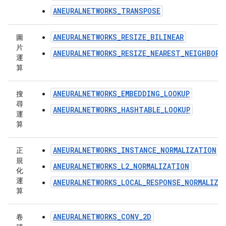
ANEURALNETWORKS_TRANSPOSE
ANEURALNETWORKS_RESIZE_BILINEAR
圖
片
ANEURALNETWORKS_RESIZE_NEAREST_NEIGHBOR
運
算
ANEURALNETWORKS_EMBEDDING_LOOKUP
搜
尋
ANEURALNETWORKS_HASHTABLE_LOOKUP
運
算
ANEURALNETWORKS_INSTANCE_NORMALIZATION
正
規
ANEURALNETWORKS_L2_NORMALIZATION
化
運
ANEURALNETWORKS_LOCAL_RESPONSE_NORMALIZA
算
ANEURALNETWORKS_CONV_2D
卷