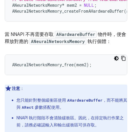
ANeuralNetworksMemory
*
mem2
=
NULL
;
ANeuralNetworksMemory_createFromAHardwareBuffer
(
ah
當 NNAPI 不再需要存取
AHardwareBuffer
物件時，便會
釋放對應的
ANeuralNetworksMemory
執行個體：
ANeuralNetworksMemory_free
(
mem2
);
注意
：
您只能針對整個緩衝區使用
，而不能將其
AHardwareBuffer
與
參數搭配使用。
ARect
NNAPI 執行階段不會清除緩衝區。因此，在排定執行作業之
前，請務必確認輸入和輸出緩衝區可供存取。