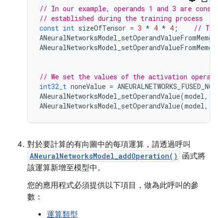
// In our example, operands 1 and 3 are const
// established during the training process
const
int
sizeOfTensor
=
3
*
4
*
4
;
// The
ANeuralNetworksModel_setOperandValueFromMemor
ANeuralNetworksModel_setOperandValueFromMemor
// We set the values of the activation operan
int32_t
noneValue
=
ANEURALNETWORKS_FUSED_NON
ANeuralNetworksModel_setOperandValue
(
model
,
2
ANeuralNetworksModel_setOperandValue
(
model
,
5
對於要計算的有向圖中的每項運算，請透過呼叫
ANeuralNetworksModel_addOperation()
函式將
該運算新增至模型中。
您的應用程式必須提供以下項目，做為此呼叫的參
數：
運算類型