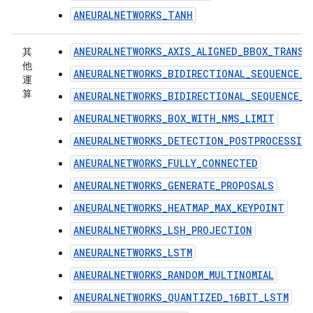
ANEURALNETWORKS_TANH
ANEURALNETWORKS_AXIS_ALIGNED_BBOX_TRANSF
其
他
ANEURALNETWORKS_BIDIRECTIONAL_SEQUENCE_L
運
算
ANEURALNETWORKS_BIDIRECTIONAL_SEQUENCE_R
ANEURALNETWORKS_BOX_WITH_NMS_LIMIT
ANEURALNETWORKS_DETECTION_POSTPROCESSIN
ANEURALNETWORKS_FULLY_CONNECTED
ANEURALNETWORKS_GENERATE_PROPOSALS
ANEURALNETWORKS_HEATMAP_MAX_KEYPOINT
ANEURALNETWORKS_LSH_PROJECTION
ANEURALNETWORKS_LSTM
ANEURALNETWORKS_RANDOM_MULTINOMIAL
ANEURALNETWORKS_QUANTIZED_16BIT_LSTM