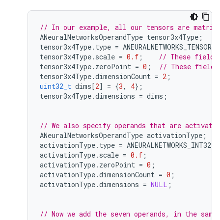
// In our example, all our tensors are matric
ANeuralNetworksOperandType
tensor3x4Type
;
tensor3x4Type
.
type
=
ANEURALNETWORKS_TENSOR_
tensor3x4Type
.
scale
=
0.f
;
// These fields
tensor3x4Type
.
zeroPoint
=
0
;
// These fields
tensor3x4Type
.
dimensionCount
=
2
;
uint32_t
dims
[
2
]
=
{
3
,
4
};
tensor3x4Type
.
dimensions
=
dims
;
// We also specify operands that are activati
ANeuralNetworksOperandType
activationType
;
activationType
.
type
=
ANEURALNETWORKS_INT32
;
activationType
.
scale
=
0.f
;
activationType
.
zeroPoint
=
0
;
activationType
.
dimensionCount
=
0
;
activationType
.
dimensions
=
NULL
;
// Now we add the seven operands, in the same