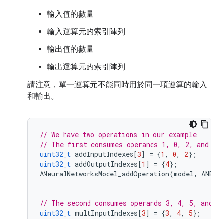
輸入值的數量
輸入運算元的索引陣列
輸出值的數量
輸出運算元的索引陣列
請注意，單一運算元不能同時用於同一項運算的輸入
和輸出。
// We have two operations in our example
// The first consumes operands 1, 0, 2, and p
uint32_t
addInputIndexes
[
3
]
=
{
1
,
0
,
2
};
uint32_t
addOutputIndexes
[
1
]
=
{
4
};
ANeuralNetworksModel_addOperation
(
model
,
ANEU
// The second consumes operands 3, 4, 5, and 
uint32_t
multInputIndexes
[
3
]
=
{
3
,
4
,
5
};