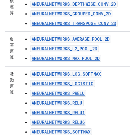
積
ANEURALNETWORKS_DEPTHWISE_CONV_2D
運
算
ANEURALNETWORKS_GROUPED_CONV_2D
ANEURALNETWORKS_TRANSPOSE_CONV_2D
ANEURALNETWORKS_AVERAGE_POOL_2D
集
區
ANEURALNETWORKS_L2_POOL_2D
運
算
ANEURALNETWORKS_MAX_POOL_2D
ANEURALNETWORKS_LOG_SOFTMAX
激
勵
ANEURALNETWORKS_LOGISTIC
運
算
ANEURALNETWORKS_PRELU
ANEURALNETWORKS_RELU
ANEURALNETWORKS_RELU1
ANEURALNETWORKS_RELU6
ANEURALNETWORKS_SOFTMAX