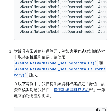
ANeuralNetworksModel_addOperand
(
model
,
&
tenso
ANeuralNetworksModel_addOperand
(
model
,
&
tenso
ANeuralNetworksModel_addOperand
(
model
,
&
activ
ANeuralNetworksModel_addOperand
(
model
,
&
tenso
ANeuralNetworksModel_addOperand
(
model
,
&
tenso
ANeuralNetworksModel_addOperand
(
model
,
&
activ
ANeuralNetworksModel_addOperand
(
model
,
&
tenso
對於具有常數值的運算元，例如應用程式從訓練過程
中取得的權重和偏誤，請使用
ANeuralNetworksModel_setOperandValue()
和
ANeuralNetworksModel_setOperandValueFromMe
mory()
函式。
在以下範例中，我們從訓練資料檔案設定常數值，該
資料檔案對應我們在「
提供訓練資料存取權
部」一節
建立的記憶體緩衝區。