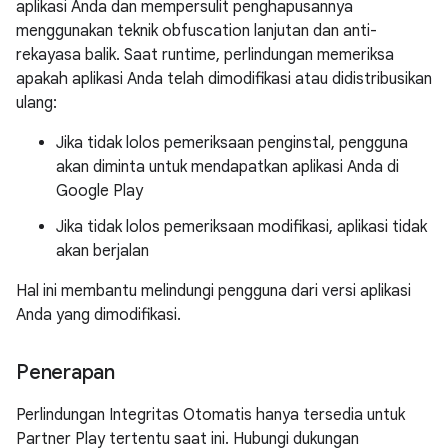
aplikasi Anda dan mempersulit penghapusannya
menggunakan teknik obfuscation lanjutan dan anti-
rekayasa balik. Saat runtime, perlindungan memeriksa
apakah aplikasi Anda telah dimodifikasi atau didistribusikan
ulang:
Jika tidak lolos pemeriksaan penginstal, pengguna
akan diminta untuk mendapatkan aplikasi Anda di
Google Play
Jika tidak lolos pemeriksaan modifikasi, aplikasi tidak
akan berjalan
Hal ini membantu melindungi pengguna dari versi aplikasi
Anda yang dimodifikasi.
Penerapan
Perlindungan Integritas Otomatis hanya tersedia untuk
Partner Play tertentu saat ini. Hubungi dukungan