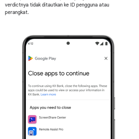
verdictnya tidak ditautkan ke ID pengguna atau
perangkat.