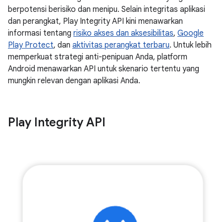
berpotensi berisiko dan menipu. Selain integritas aplikasi
dan perangkat, Play Integrity API kini menawarkan
informasi tentang
risiko akses dan aksesibilitas
,
Google
Play Protect
, dan
aktivitas perangkat terbaru
. Untuk lebih
memperkuat strategi anti-penipuan Anda, platform
Android menawarkan API untuk skenario tertentu yang
mungkin relevan dengan aplikasi Anda.
Play Integrity API