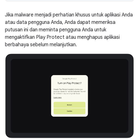
Jika malware menjadi perhatian khusus untuk aplikasi Anda
atau data pengguna Anda, Anda dapat memeriksa
putusan ini dan meminta pengguna Anda untuk
mengaktifkan Play Protect atau menghapus aplikasi
berbahaya sebelum melanjutkan.