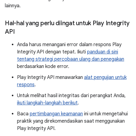
lainnya.
Hal-hal yang perlu diingat untuk Play Integrity
API
Anda harus menangani error dalam respons Play
Integrity API dengan tepat. Ikuti
panduan di sini
tentang strategi percobaan ulang dan penegakan
berdasarkan kode error.
Play Integrity API menawarkan
alat pengujian untuk
respons
.
Untuk melihat hasil integritas dari perangkat Anda,
ikuti langkah-langkah berikut
.
Baca
pertimbangan keamanan
ini untuk mengetahui
praktik yang direkomendasikan saat menggunakan
Play Integrity API.