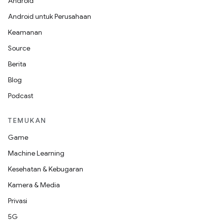
Android
Android untuk Perusahaan
Keamanan
Source
Berita
Blog
Podcast
TEMUKAN
Game
Machine Learning
Kesehatan & Kebugaran
Kamera & Media
Privasi
5G