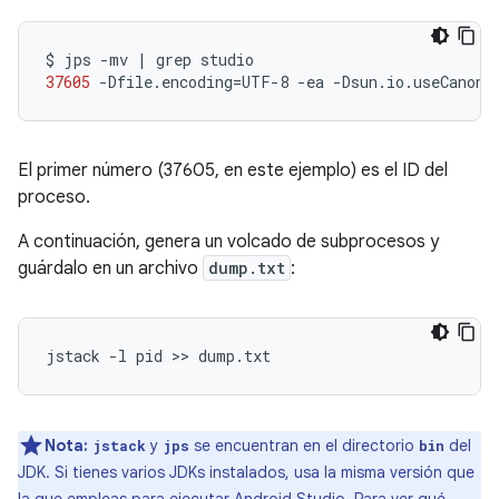
$
jps
-mv
|
grep
37605
-Dfile.encoding
=
UTF-8
-ea
-Dsun.io.useCanonC
El primer número (37605, en este ejemplo) es el ID del
proceso.
A continuación, genera un volcado de subprocesos y
guárdalo en un archivo
dump.txt
:
Nota:
y
se encuentran en el directorio
del
jstack
jps
bin
JDK. Si tienes varios JDKs instalados, usa la misma versión que
la que empleas para ejecutar Android Studio. Para ver qué