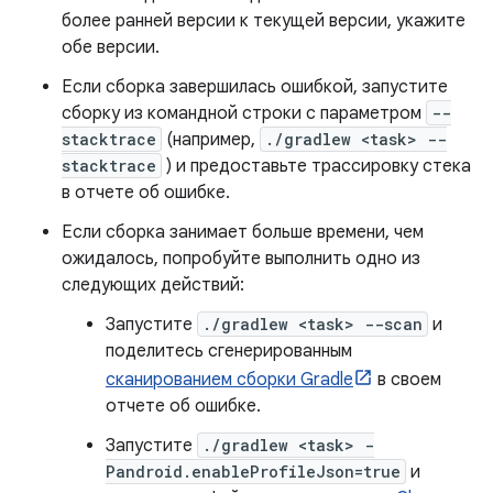
более ранней версии к текущей версии, укажите
обе версии.
Если сборка завершилась ошибкой, запустите
сборку из командной строки с параметром
--
stacktrace
(например,
./gradlew <task> --
stacktrace
) и предоставьте трассировку стека
в отчете об ошибке.
Если сборка занимает больше времени, чем
ожидалось, попробуйте выполнить одно из
следующих действий:
Запустите
./gradlew <task> --scan
и
поделитесь сгенерированным
сканированием сборки Gradle
в своем
отчете об ошибке.
Запустите
./gradlew <task> -
Pandroid.enableProfileJson=true
и