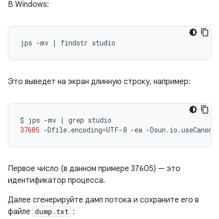
В Windows:
Это выведет на экран длинную строку, например:
$
jps
-mv
|
grep
37605
-Dfile.encoding
=
UTF-8
-ea
-Dsun.io.useCanonC
Первое число (в данном примере 37605) — это
идентификатор процесса.
Далее сгенерируйте дамп потока и сохраните его в
файле
dump.txt
: