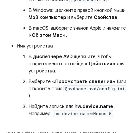
В Windows: щелкните правой кнопкой мыши
Мой компьютер
и выберите
Свойства
.
В macOS: выберите значок Apple и нажмите
«Об этом Mac».
Имя устройства
В
диспетчере AVD
щелкните, чтобы
открыть меню в столбце «
Действия»
для
устройства.
Выберите
«Просмотреть сведения»
(или
откройте файл
$avdname.avd/config.ini
).
Найдите запись для
hw.device.name
.
Например:
hw.device.name=Nexus 5
.