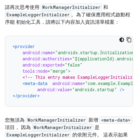
請再次思考使用
WorkManagerInitializer
和
ExampleLoggerInitializer
。為了確保應用程式啟動程
序能 初始化工具，請將以下內容加入資訊清單檔案：
<provider
android:name
=
"androidx.startup.InitializationP
android:authorities
=
"${applicationId}.androidx
android:exported
=
"false"
tools:node
=
"merge"
>
<!-- This entry makes ExampleLoggerInitializer
<meta-data
android:name
=
"com.example.ExampleL
android:value
=
"androidx.startup"
/>
</provider>
您無須為
WorkManagerInitializer
新增
<meta-data>
項目， 因為
WorkManagerInitializer
是
ExampleLoggerInitializer
的依附元件。 這表示如果