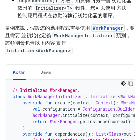
dependencies()
方法，用於傳回另一個 初始化器
依附的
Initializer<T>
物件。您可以使用 方法，
控制應用程式在啟動時執行初始化器的順序。
舉例來說，假設您的應用程式需要使用
WorkManager
，並
且需要 並初始化定義
WorkManagerInitializer
類別，
該類別會包含以下內容 實作
Initializer<WorkManager>
：
Kotlin
Java
// Initializes WorkManager.
class
WorkManagerInitializer
:
Initializer
<
WorkMan
override
fun
 create
(
context
:
Context
):
WorkMan
val
 configuration 
=
Configuration
.
Builder
(
WorkManager
.
initialize
(
context
,
 configurat
return
WorkManager
.
getInstance
(
context
)
}
override
fun
 dependencies
():
List
<
Class
<
out 
In