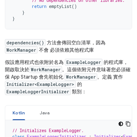
// No dependencies on other libraries.
return
 emptyList
()
}
}
dependencies()
方法會傳回空白清單，因為
WorkManager
不會 必須依賴其他程式庫
假設應用程式也依附於名為
ExampleLogger
的程式庫，
開啟取決於
WorkManager
。這個依附元件意味著您必須確
保 App Startup 會先初始化
WorkManager
。定義 實作
Initializer<ExampleLogger>
的
ExampleLoggerInitializer
類別：
Kotlin
Java
// Initializes ExampleLogger.
class
ExampleLoggerInitializer
:
Initializer
<
Examp