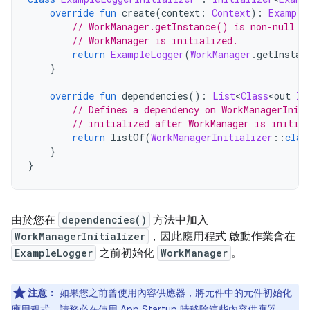
override
fun
 create
(
context
:
Context
):
Example
// WorkManager.getInstance() is non-null o
// WorkManager is initialized.
return
ExampleLogger
(
WorkManager
.
getInstan
}
override
fun
 dependencies
():
List
<
Class
<
out 
In
// Defines a dependency on WorkManagerIniti
// initialized after WorkManager is initial
return
 listOf
(
WorkManagerInitializer
::
clas
}
}
由於您在
dependencies()
方法中加入
WorkManagerInitializer
，因此應用程式 啟動作業會在
ExampleLogger
之前初始化
WorkManager
。
注意：
如果您之前曾使用內容供應器，將元件中的元件初始化
應用程式，請務必在使用 App Startup 時移除這些內容供應器。