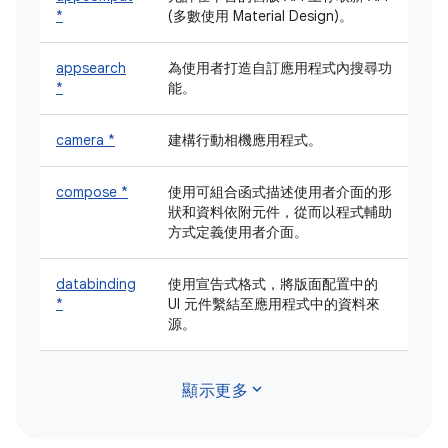
*
(多數使用 Material Design)。
appsearch
為使用者打造自訂應用程式內搜尋功
*
能。
camera *
建構行動相機應用程式。
compose *
使用可組合函式描述使用者介面的形
狀和資料依附元件，從而以程式輔助
方式定義使用者介面。
databinding
使用宣告式格式，將版面配置中的
*
UI 元件繫結至應用程式中的資料來
源。
expand_more
顯示更多