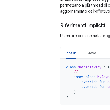
permettano a più thread di com
aggiornamento dell'effettivo
Riferimenti impliciti
Un errore comune nella proge
Kotlin
Java
class
MainActivity
:
A
// ...
inner
class
MyAsyn
override
fun
d
override
fun
o
}
}