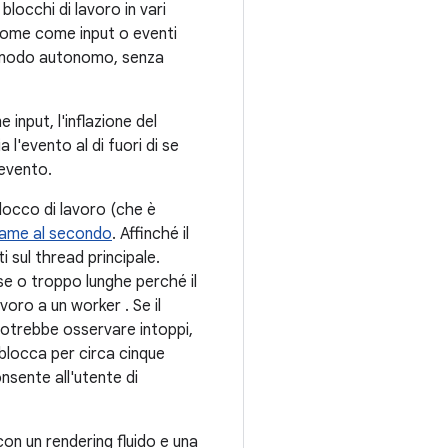
blocchi di lavoro in vari
e come come input o eventi
in modo autonomo, senza
 input, l'inflazione del
 l'evento al di fuori di se
'evento.
locco di lavoro (che è
rame al secondo
. Affinché il
 sul thread principale.
se o troppo lunghe perché il
oro a un worker . Se il
 potrebbe osservare intoppi,
i blocca per circa cinque
sente all'utente di
on un rendering fluido e una