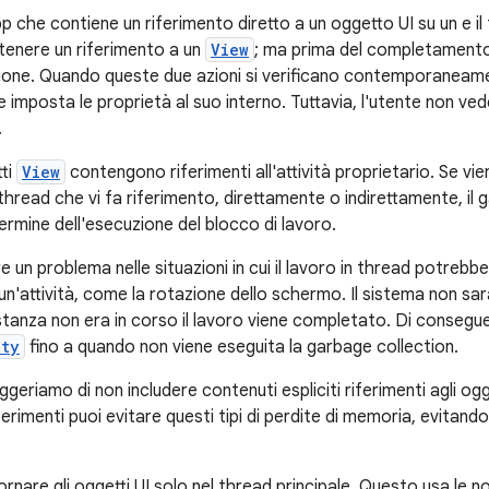
 che contiene un riferimento diretto a un oggetto UI su un e il
tenere un riferimento a un
View
; ma prima del completamento
azione. Quando queste due azioni si verificano contemporaneame
 imposta le proprietà al suo interno. Tuttavia, l'utente non vede
.
tti
View
contengono riferimenti all'attività proprietario. Se vien
 thread che vi fa riferimento, direttamente o indirettamente, il
 termine dell'esecuzione del blocco di lavoro.
un problema nelle situazioni in cui il lavoro in thread potrebbe
i un'attività, come la rotazione dello schermo. Il sistema non sar
istanza non era in corso il lavoro viene completato. Di conseg
ity
fino a quando non viene eseguita la garbage collection.
eriamo di non includere contenuti espliciti riferimenti agli ogget
ferimenti puoi evitare questi tipi di perdite di memoria, evitando 
ggiornare gli oggetti UI solo nel thread principale. Questo usa le