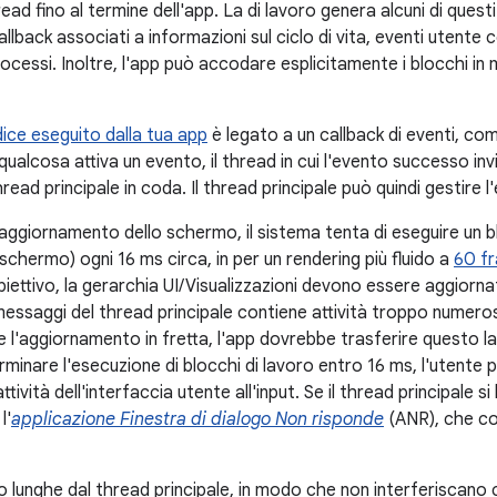
ad fino al termine dell'app. La di lavoro genera alcuni di questi 
allback associati a informazioni sul ciclo di vita, eventi utent
rocessi. Inoltre, l'app può accodare esplicitamente i blocchi 
dice eseguito dalla tua app
è legato a un callback di eventi, come
alcosa attiva un evento, il thread in cui l'evento successo invia
ead principale in coda. Il thread principale può quindi gestire l
aggiornamento dello schermo, il sistema tenta di eseguire un b
schermo) ogni 16 ms circa, in per un rendering più fluido a
60 f
ettivo, la gerarchia UI/Visualizzazioni devono essere aggiornati
messaggi del thread principale contiene attività troppo numero
 l'aggiornamento in fretta, l'app dovrebbe trasferire questo lav
rminare l'esecuzione di blocchi di lavoro entro 16 ms, l'utente
tività dell'interfaccia utente all'input. Se il thread principale s
l'
applicazione Finestra di dialogo Non risponde
(ANR), che con
 lunghe dal thread principale, in modo che non interferiscano c