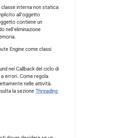
classe interna non statica
mplicito all'oggetto
oggetto contiene un
do nell'eliminazione
memoria.
pute Engine come classi
und nei Callback del ciclo di
a errori. Come regola
ttamente nelle attività.
nsulta la sezione
Threading