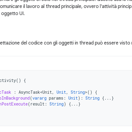
unicare il lavoro al thread principale, ovvero l'attività principa
 oggetto UI.
ttazione del codice con gli oggetti in thread può essere visto 
ctivity
()
{
cTask
:
AsyncTask<Unit
,
Unit
,
String
>
()
{
oInBackground
(
vararg
params
:
Unit
):
String
{...}
nPostExecute
(
result
:
String
)
{...}