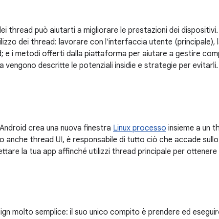
i thread può aiutarti a migliorare le prestazioni dei dispositiv
tilizzo dei thread: lavorare con l'interfaccia utente (principale), la
ad; e i metodi offerti dalla piattaforma per aiutare a gestire com
 vengono descritte le potenziali insidie e strategie per evitarli.
e
 Android crea una nuova finestra
Linux processo
insieme a un t
 anche thread UI, è responsabile di tutto ciò che accade sul
ttare la tua app affinché utilizzi thread principale per ottenere 
esign molto semplice: il suo unico compito è prendere ed eseguir