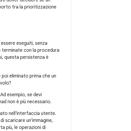
resti dover decidere se un
orto tra la prioritizzazione
 a essere eseguiti, senza
no terminate con la procedura
asi, questa persistenza è
e poi eliminato prima che un
 volo?
. Ad esempio, se devi
read non è più necessario.
to nell'interfaccia utente.
 di scaricare un'immagine,
a più, le operazioni di