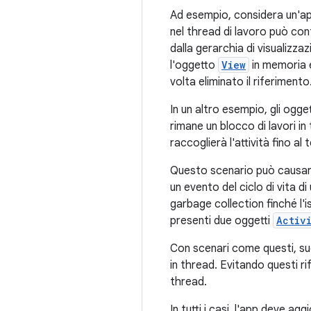
Ad esempio, considera un'app
nel thread di lavoro può con
dalla gerarchia di visualizz
l'oggetto
View
in memoria e
volta eliminato il riferimento
In un altro esempio, gli ogge
rimane un blocco di lavori in
raccoglierà l'attività fino al
Questo scenario può causare 
un evento del ciclo di vita d
garbage collection finché l'
presenti due oggetti
Activ
Con scenari come questi, sugg
in thread. Evitando questi ri
thread.
In tutti i casi, l'app deve a