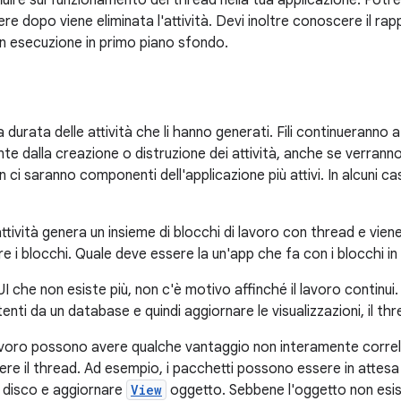
 influire sul funzionamento dei thread nella tua applicazione. Pot
 dopo viene eliminata l'attività. Devi inoltre conoscere il rapp
 in esecuzione in primo piano sfondo.
la durata delle attività che li hanno generati. Fili continueranno
nte dalla creazione o distruzione dei attività, anche se verran
n ci saranno componenti dell'applicazione più attivi. In alcuni c
ttività genera un insieme di blocchi di lavoro con thread e vien
 i blocchi. Quale deve essere la un'app che fa con i blocchi in
I che non esiste più, non c'è motivo affinché il lavoro continui
tenti da un database e quindi aggiornare le visualizzazioni, il th
 lavoro possono avere qualche vantaggio non interamente correla
re il thread. Ad esempio, i pacchetti possono essere in attesa
 disco e aggiornare
View
oggetto. Sebbene l'oggetto non esist