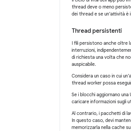
Il ciclo di vita dell'app può
thread deve o meno persistere
dei thread e se un'attività è
Thread persistenti
I fili persistono anche oltre 
interruzioni, indipendenteme
di richiesta una volta che no
auspicabile.
Considera un caso in cui un'a
thread worker possa eseguire
Se i blocchi aggiornano una U
caricare informazioni sugli u
Al contrario, i pacchetti di
In questo caso, devi mantene
memorizzarla nella cache su