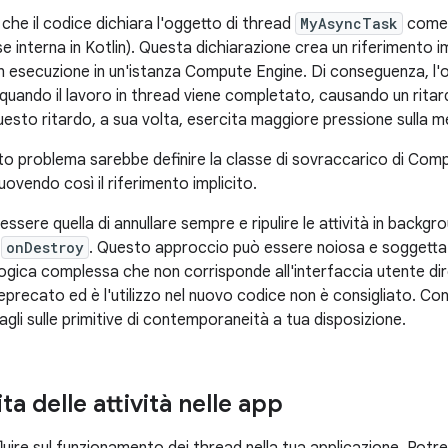
è che il codice dichiara l'oggetto di thread
MyAsyncTask
come 
sse interna in Kotlin). Questa dichiarazione crea un riferimento i
n esecuzione in un'istanza Compute Engine. Di conseguenza, l'
 a quando il lavoro in thread viene completato, causando un ritar
 Questo ritardo, a sua volta, esercita maggiore pressione sulla 
sto problema sarebbe definire la classe di sovraccarico di Com
muovendo così il riferimento implicito.
ssere quella di annullare sempre e ripulire le attività in backgro
o
onDestroy
. Questo approccio può essere noiosa e soggetta 
logica complessa che non corrisponde all'interfaccia utente dire
precato ed è l'utilizzo nel nuovo codice non è consigliato. Co
gli sulle primitive di contemporaneità a tua disposizione.
ita delle attività nelle app