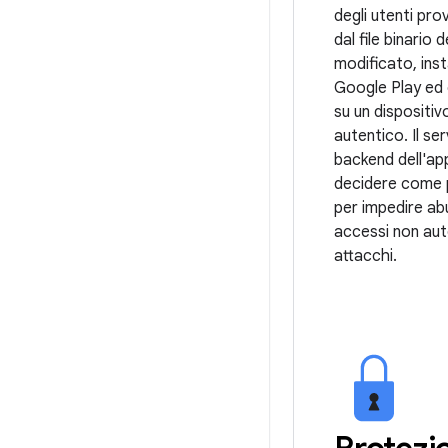
degli utenti pr
dal file binario 
modificato, inst
Google Play ed
su un dispositiv
autentico. Il ser
backend dell'ap
decidere come
per impedire abu
accessi non aut
attacchi.
Protezi