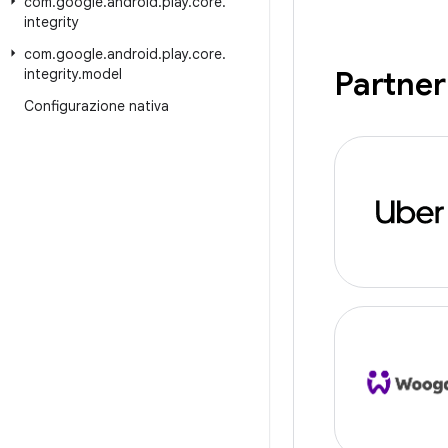
com
.
google
.
android
.
play
.
core
.
integrity
com
.
google
.
android
.
play
.
core
.
Partner 
integrity
.
model
Configurazione nativa