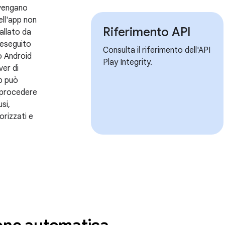
ovengano
dell'app non
Riferimento API
allato da
 eseguito
Consulta il riferimento dell'API
o Android
Play Integrity.
ver di
p può
 procedere
si,
orizzati e
one automatica