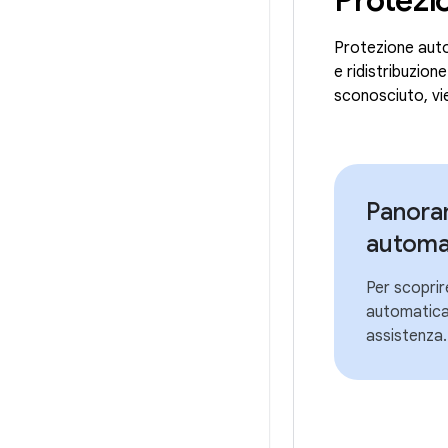
Protezione autom
e ridistribuzion
sconosciuto, vie
Panoram
automa
Per scoprire
automatica,
assistenza.