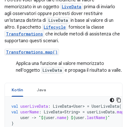
Potresti voler apportare modifiche al valore
memorizzato in un oggetto
LiveData
prima di inviarlo
agli osservatori oppure potresti dover restituire
un'istanza distinta di
LiveData
in base al valore di un
altro. Il pacchetto
Lifecycle
fornisce la classe
Transformations
che include metodi di assistenza che
supportano questi scenari.
Transformations.map()
Applica una funzione al valore memorizzato
nell'oggetto
LiveData
e propaga il risultato a valle.
Kotlin
Java
val
userLiveData
:
LiveData<User>
=
UserLiveData
()
val
userName
:
LiveData<String>
=
userLiveData
.
map
user
-
>
"
${
user
.
name
}
${
user
.
lastName
}
"
}