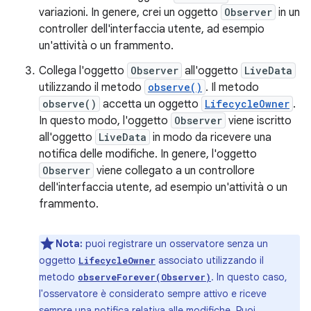
variazioni. In genere, crei un oggetto
Observer
in un
controller dell'interfaccia utente, ad esempio
un'attività o un frammento.
Collega l'oggetto
Observer
all'oggetto
LiveData
utilizzando il metodo
observe()
. Il metodo
observe()
accetta un oggetto
LifecycleOwner
.
In questo modo, l'oggetto
Observer
viene iscritto
all'oggetto
LiveData
in modo da ricevere una
notifica delle modifiche. In genere, l'oggetto
Observer
viene collegato a un controllore
dell'interfaccia utente, ad esempio un'attività o un
frammento.
Nota:
puoi registrare un osservatore senza un
oggetto
associato utilizzando il
LifecycleOwner
metodo
. In questo caso,
observeForever(Observer)
l'osservatore è considerato sempre attivo e riceve
sempre una notifica relativa alle modifiche. Puoi