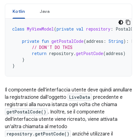
Kotlin
Java
class
MyViewModel
(
private
val
repository
:
PostalCo
private
fun
getPostalCode
(
address
:
String
):
Li
// DON'T DO THIS
return
repository
.
getPostCode
(
address
)
}
}
Il componente dell'interfaccia utente deve quindi annullare
la registrazione dall'oggetto
LiveData
precedente e
registrarsi alla nuova istanza ogni volta che chiama
getPostalCode()
. Inoltre, se il componente
dell'interfaccia utente viene ricreato, viene attivata
un'altra chiamata al metodo
repository.getPostCode()
anziché utilizzare il