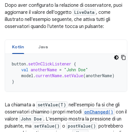
Dopo aver configurato la relazione di osservatore, puoi
aggiornare il valore dell'oggetto
LiveData
, come
illustrato nell'esempio seguente, che attiva tutti gli
osservatori quando l'utente tocca un pulsante:
Kotlin
Java
button
.
setOnClickListener
{
val
anotherName
=
"John Doe"
model
.
currentName
.
setValue
(
anotherName
)
}
La chiamata a
setValue(T)
nell'esempio fa sì che gli
osservatori chiamino i propri metodi
onChanged()
con il
valore
John Doe
. L'esempio mostra la pressione di un
pulsante, ma
setValue()
o
postValue()
potrebbero