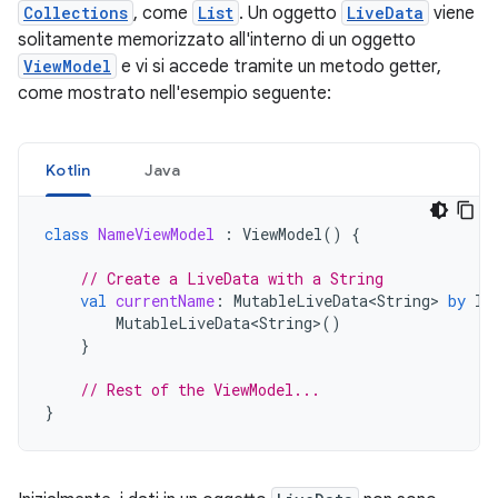
Collections
, come
List
. Un oggetto
LiveData
viene
solitamente memorizzato all'interno di un oggetto
ViewModel
e vi si accede tramite un metodo getter,
come mostrato nell'esempio seguente:
Kotlin
Java
class
NameViewModel
:
ViewModel
()
{
// Create a LiveData with a String
val
currentName
:
MutableLiveData<String>
by
la
MutableLiveData<String>
()
}
// Rest of the ViewModel...
}