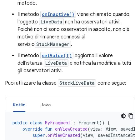
metodo.
Il metodo
onInactive()
viene chiamato quando
l'oggetto
LiveData
non ha osservatori attivi.
Poiché non ci sono osservatori in ascolto, non c'è
motivo di rimanere connessi al
servizio
StockManager
.
Il metodo
setValue(T)
aggiorna il valore
dell'istanza
LiveData
e notifica la modifica a tutti
gli osservatori attivi.
Puoi utilizzare la classe
StockLiveData
come segue:
Kotlin
Java
public
class
MyFragment
:
Fragment
()
{
override
fun
onViewCreated
(
view
:
View
,
savedIn
super
.
onViewCreated
(
view
,
savedInstanceSta