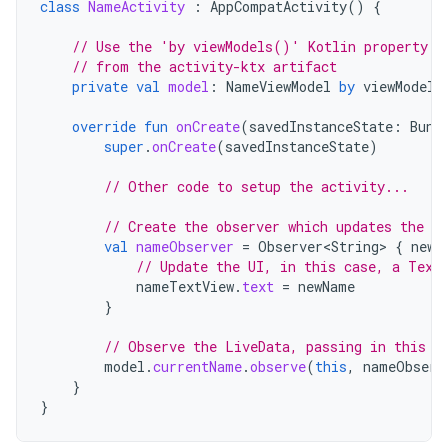
class
NameActivity
:
AppCompatActivity
()
{
// Use the 'by viewModels()' Kotlin property d
// from the activity-ktx artifact
private
val
model
:
NameViewModel
by
viewModels
override
fun
onCreate
(
savedInstanceState
:
Bund
super
.
onCreate
(
savedInstanceState
)
// Other code to setup the activity...
// Create the observer which updates the UI
val
nameObserver
=
Observer<String>
{
newN
// Update the UI, in this case, a Text
nameTextView
.
text
=
newName
}
// Observe the LiveData, passing in this a
model
.
currentName
.
observe
(
this
,
nameObserv
}
}