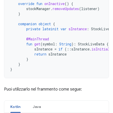
override
fun
onInactive
()
{
stockManager
.
removeUpdates
(
listener
)
}
companion
object
{
private
lateinit
var
sInstance
:
StockLiveD
@MainThread
fun
get
(
symbol
:
String
):
StockLiveData
{
sInstance
=
if
(
::
sInstance
.
isInitiali
return
sInstance
}
}
}
Puoi utilizzarlo nel frammento come segue:
Kotlin
Java