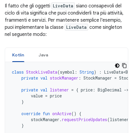
Il fatto che gli oggetti
LiveData
siano consapevoli del
ciclo di vita significa che puoi condividerli tra più attività,
frammenti e servizi. Per mantenere semplice l'esempio,
puoi implementare la classe
LiveData
come singleton
nel seguente modo:
Kotlin
Java
class
StockLiveData
(
symbol
:
String
)
:
LiveData<Big
private
val
stockManager
:
StockManager
=
Stock
private
val
listener
=
{
price
:
BigDecimal
-
value
=
price
}
override
fun
onActive
()
{
stockManager
.
requestPriceUpdates
(
listener
)
}