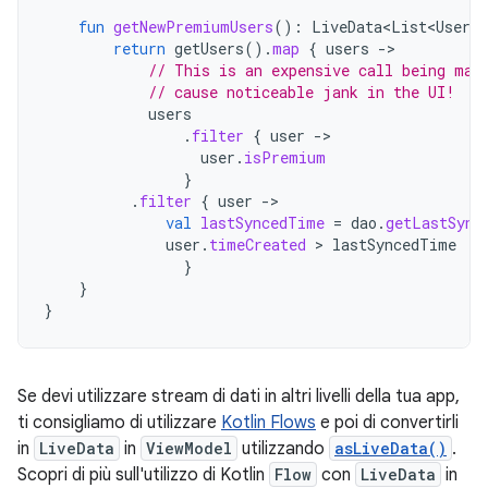
fun
getNewPremiumUsers
():
LiveData<List<User>
>
return
getUsers
().
map
{
users
-
// This is an expensive call being mad
// cause noticeable jank in the UI!
users
.
filter
{
user
-
user
.
isPremium
}
.
filter
{
user
-
val
lastSyncedTime
=
dao
.
getLastSync
user
.
timeCreated
 > 
lastSyncedTime
}
}
}
Se devi utilizzare stream di dati in altri livelli della tua app,
ti consigliamo di utilizzare
Kotlin Flows
e poi di convertirli
in
LiveData
in
ViewModel
utilizzando
asLiveData()
.
Scopri di più sull'utilizzo di Kotlin
Flow
con
LiveData
in