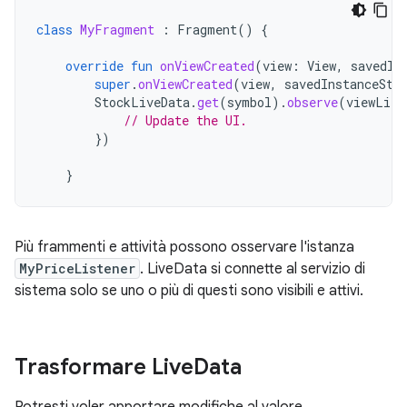
class
MyFragment
:
Fragment
()
{
override
fun
onViewCreated
(
view
:
View
,
savedIn
super
.
onViewCreated
(
view
,
savedInstanceSta
StockLiveData
.
get
(
symbol
).
observe
(
viewLife
// Update the UI.
})
}
Più frammenti e attività possono osservare l'istanza
MyPriceListener
. LiveData si connette al servizio di
sistema solo se uno o più di questi sono visibili e attivi.
Trasformare Live
Data