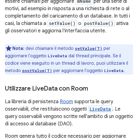
essere chiamati per aggiornare
mName
per una serie di
motivi, ad esempio in risposta a una richiesta di rete o al
completamento del caricamento di un database. In tutti i
casi, la chiamata a
setValue()
o
postValue()
attiva
gli osservatori e aggiorna l'interfaccia utente.
Nota:
devi chiamare il metodo
per
setValue(T)
aggiornare l'oggetto
dal thread principale. Se il
LiveData
codice viene eseguito in un thread di lavoro, puoi utilizzare il
metodo
per aggiornare l'oggetto
.
postValue(T)
LiveData
Utilizzare Live
Data con Room
La libreria di persistenza
Room
supporta le query
osservabili, che restituiscono oggetti
LiveData
. Le
query osservabili vengono scritte nell'ambito di un oggetto
di accesso al database (DAO).
Room genera tutto il codice necessario per aggiornare