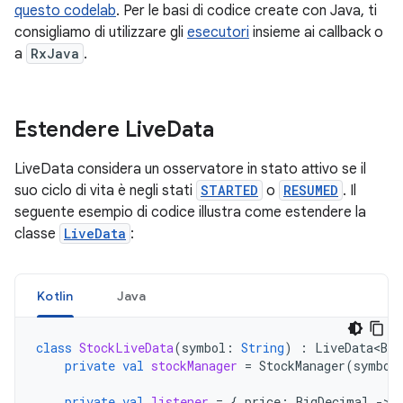
questo codelab
. Per le basi di codice create con Java, ti
consigliamo di utilizzare gli
esecutori
insieme ai callback o
a
RxJava
.
Estendere Live
Data
LiveData considera un osservatore in stato attivo se il
suo ciclo di vita è negli stati
STARTED
o
RESUMED
. Il
seguente esempio di codice illustra come estendere la
classe
LiveData
:
Kotlin
Java
class
StockLiveData
(
symbol
:
String
)
:
LiveData<Big
private
val
stockManager
=
StockManager
(
symbol
private
val
listener
=
{
price
:
BigDecimal
-