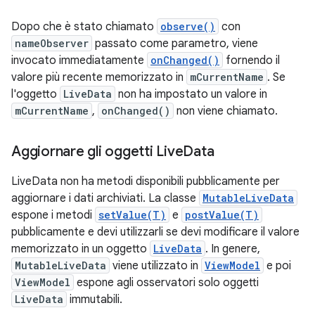
Dopo che è stato chiamato
observe()
con
nameObserver
passato come parametro, viene
invocato immediatamente
onChanged()
fornendo il
valore più recente memorizzato in
mCurrentName
. Se
l'oggetto
LiveData
non ha impostato un valore in
mCurrentName
,
onChanged()
non viene chiamato.
Aggiornare gli oggetti Live
Data
LiveData non ha metodi disponibili pubblicamente per
aggiornare i dati archiviati. La classe
MutableLiveData
espone i metodi
setValue(T)
e
postValue(T)
pubblicamente e devi utilizzarli se devi modificare il valore
memorizzato in un oggetto
LiveData
. In genere,
MutableLiveData
viene utilizzato in
ViewModel
e poi
ViewModel
espone agli osservatori solo oggetti
LiveData
immutabili.