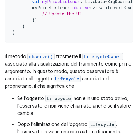
val
myPriceListener
:
LiveData<BigDecimal>
myPriceListener
.
observe
(
viewLifecycleOwner
// Update the UI.
})
}
}
Il metodo
observe()
trasmette il
LifecycleOwner
associato alla visualizzazione del frammento come primo
argomento. In questo modo, questo osservatore è
associato all'oggetto
Lifecycle
associato al
proprietario, il che significa che:
Se l'oggetto
Lifecycle
non è in uno stato attivo,
l'osservatore non viene chiamato anche se il valore
cambia.
Dopo l'eliminazione dell'oggetto
Lifecycle
,
l'osservatore viene rimosso automaticamente.