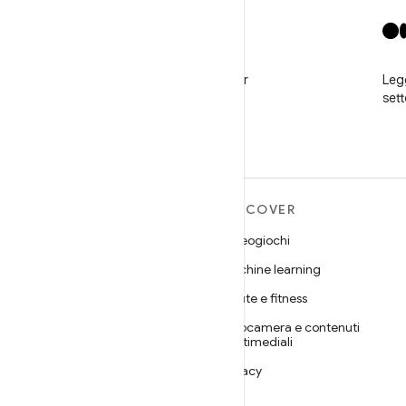
X
Segui @GooglePlayBiz per
Legg
notizie e assistenza
set
ULTERIORI
DISCOVER
INFORMAZIONI SU
Videogiochi
ANDROID
Machine learning
Android
Salute e fitness
Android for Enterprise
Fotocamera e contenuti
Sicurezza
multimediali
Source
Privacy
Notizie
5G