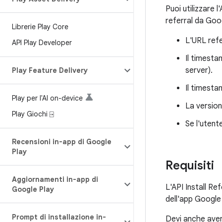
Puoi utilizzare 
referral da Goo
Librerie Play Core
L'URL refe
API Play Developer
Il timestam
server).
Play Feature Delivery
Il timestam
Play per l'AI on-device
La version
Play Giochi ⍈
Se l'utent
Recensioni in-app di Google
Play
Requisiti
Aggiornamenti in-app di
L'API Install Re
Google Play
dell'app Google
Prompt di installazione in-
Devi anche avere