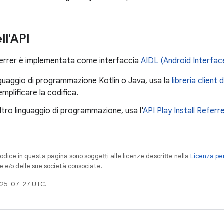
ll'API
eferrer è implementata come interfaccia
AIDL (Android Interfac
linguaggio di programmazione Kotlin o Java, usa la
libreria client 
mplificare la codifica.
altro linguaggio di programmazione, usa l'
API Play Install Referr
codice in questa pagina sono soggetti alle licenze descritte nella
Licenza per
e e/o delle sue società consociate.
025-07-27 UTC.