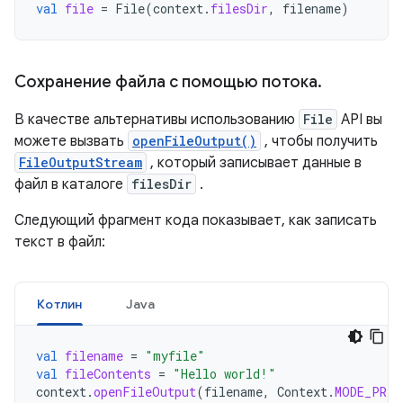
val
file
=
File
(
context
.
filesDir
,
filename
)
Сохранение файла с помощью потока
.
В качестве альтернативы использованию
File
API вы
можете вызвать
openFileOutput()
, чтобы получить
FileOutputStream
, который записывает данные в
файл в каталоге
filesDir
.
Следующий фрагмент кода показывает, как записать
текст в файл:
Котлин
Java
val
filename
=
"myfile"
val
fileContents
=
"Hello world!"
context
.
openFileOutput
(
filename
,
Context
.
MODE_PRIV