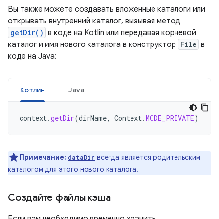
Вы также можете создавать вложенные каталоги или
открывать внутренний каталог, вызывая метод
getDir()
в коде на Kotlin или передавая корневой
каталог и имя нового каталога в конструктор
File
в
коде на Java:
Котлин
Java
context
.
getDir
(
dirName
,
Context
.
MODE_PRIVATE
)
Примечание:
всегда является родительским
dataDir
каталогом для этого нового каталога.
Создайте файлы кэша
Если вам необходимо временно хранить