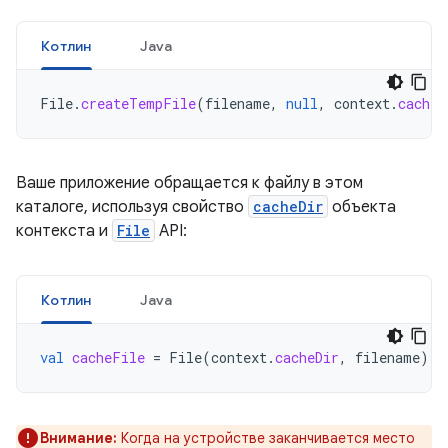
Котлин
Java
File
.
createTempFile
(
filename
,
null
,
context
.
cacheD
Ваше приложение обращается к файлу в этом
каталоге, используя свойство
cacheDir
объекта
контекста и
File
API:
Котлин
Java
val
cacheFile
=
File
(
context
.
cacheDir
,
filename
)
Внимание:
Когда на устройстве заканчивается место