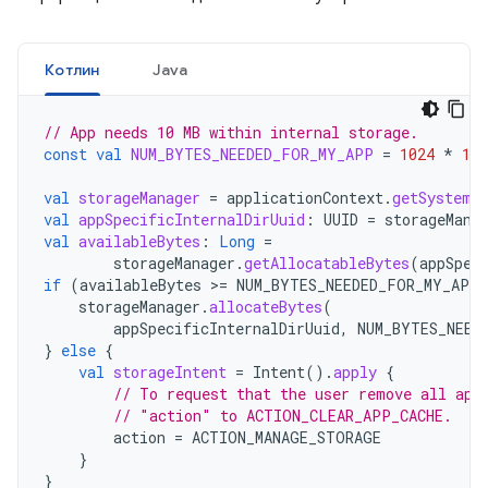
Котлин
Java
// App needs 10 MB within internal storage.
const
val
NUM_BYTES_NEEDED_FOR_MY_APP
=
1024
*
102
val
storageManager
=
applicationContext
.
getSystemS
val
appSpecificInternalDirUuid
:
UUID
=
storageMana
val
availableBytes
:
Long
=
storageManager
.
getAllocatableBytes
(
appSpec
if
(
availableBytes
>=
NUM_BYTES_NEEDED_FOR_MY_APP
storageManager
.
allocateBytes
(
appSpecificInternalDirUuid
,
NUM_BYTES_NEED
}
else
{
val
storageIntent
=
Intent
().
apply
{
// To request that the user remove all app
// "action" to ACTION_CLEAR_APP_CACHE.
action
=
ACTION_MANAGE_STORAGE
}
}