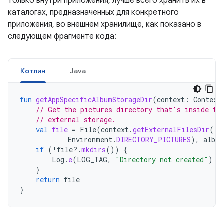
только внутри приложения, лучше всего хранить их в
каталогах, предназначенных для конкретного
приложения, во внешнем хранилище, как показано в
следующем фрагменте кода:
Котлин
Java
fun
getAppSpecificAlbumStorageDir
(
context
:
Context
// Get the pictures directory that's inside th
// external storage.
val
file
=
File
(
context
.
getExternalFilesDir
(
Environment
.
DIRECTORY_PICTURES
),
albu
if
(
!
file
?.
mkdirs
())
{
Log
.
e
(
LOG_TAG
,
"Directory not created"
)
}
return
file
}