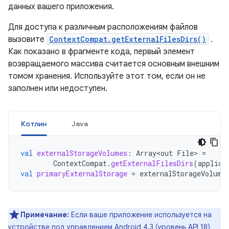
данных вашего приложения.
Для доступа к различным расположениям файлов
вызовите
ContextCompat.getExternalFilesDirs()
.
Как показано в фрагменте кода, первый элемент
возвращаемого массива считается основным внешним
томом хранения. Используйте этот том, если он не
заполнен или недоступен.
Котлин
Java
val
externalStorageVolumes
:
Array<out
File
>
=
ContextCompat
.
getExternalFilesDirs
(
applica
val
primaryExternalStorage
=
externalStorageVolume
Примечание:
Если ваше приложение используется на
устройстве под управлением Android 4.3 (уровень API 18)