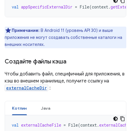
val
appSpecificExternalDir
=
File
(
context
.
getExter
Примечание:
В Android 11 (уровень API 30) и выше
приложения не могут создавать собственные каталоги на
внешних носителях.
Создайте файлы кэша
Чтобы добавить файл, специфичный для приложения, в
кэш во внешнем хранилище, получите ссылку на
externalCacheDir
:
Котлин
Java
val
externalCacheFile
=
File
(
context
.
externalCache