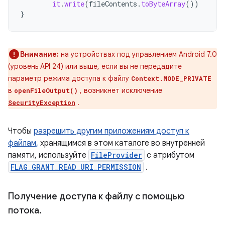
it
.
write
(
fileContents
.
toByteArray
())
}
Внимание:
на устройствах под управлением Android 7.0
(уровень API 24) или выше, если вы не передадите
параметр режима доступа к файлу
Context.MODE_PRIVATE
в
, возникнет исключение
openFileOutput()
.
SecurityException
Чтобы
разрешить другим приложениям доступ к
файлам,
хранящимся в этом каталоге во внутренней
памяти, используйте
FileProvider
с атрибутом
FLAG_GRANT_READ_URI_PERMISSION
.
Получение доступа к файлу с помощью
потока
.