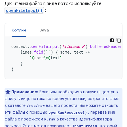
Для чтения файла в виде потока используйте
openFileInput()
:
Котлин
Java
context
.
openFileInput
(
filename
).
bufferedReader
()
lines
.
fold
(
""
)
{
some
,
text
->
"
$
some
\n
$
text
"
}
}
Примечание:
Если вам необходимо получить доступ к
файлу в виде потока во время установки, сохраните файл
в каталоге
вашего проекта. Вы можете открыть
/res/raw
эти файлы с помощью
, передав имя
openRawResource()
файла с префиксом
в качестве идентификатора
R.raw
ресурса. Этот метод возвращает
, который
InputStream