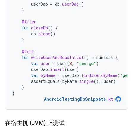
userDao
=
db
.
userDao
()
}
@After
fun
closeDb
()
{
db
.
close
()
}
@Test
fun
writeUserAndReadInList
()
=
runTest
{
val
user
=
User
(
3
,
"george"
)
userDao
.
insert
(
user
)
val
byName
=
userDao
.
findUsersByName
(
"geor
assertEquals
(
byName
.
single
(),
user
)
}
}
AndroidTestingDbSnippets
.
kt
在宿主机 (JVM) 上测试