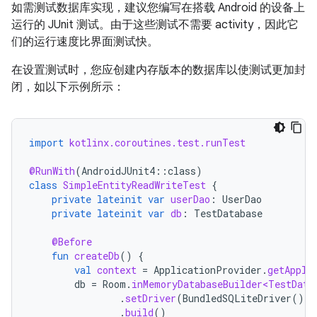
如需测试数据库实现，建议您编写在搭载 Android 的设备上
运行的 JUnit 测试。由于这些测试不需要 activity，因此它
们的运行速度比界面测试快。
在设置测试时，您应创建内存版本的数据库以使测试更加封
闭，如以下示例所示：
import
kotlinx.coroutines.test.runTest
@RunWith
(
AndroidJUnit4
::
class
)
class
SimpleEntityReadWriteTest
{
private
lateinit
var
userDao
:
UserDao
private
lateinit
var
db
:
TestDatabase
@Before
fun
createDb
()
{
val
context
=
ApplicationProvider
.
getAppli
db
=
Room
.
inMemoryDatabaseBuilder<TestData
.
setDriver
(
BundledSQLiteDriver
())
.
build
()