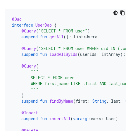
@Dao
interface
UserDao
{
@Query
(
"SELECT * FROM user"
)
suspend
fun
getAll
():
List<User>
@Query
(
"SELECT * FROM user WHERE uid IN (:use
suspend
fun
loadAllByIds
(
userIds
:
IntArray
):
L
@Query
(
"""
        SELECT * FROM user
        WHERE first_name LIKE :first AND last_name
        """
)
suspend
fun
findByName
(
first
:
String
,
last
:
St
@Insert
suspend
fun
insertAll
(
vararg
users
:
User
)
@Delete