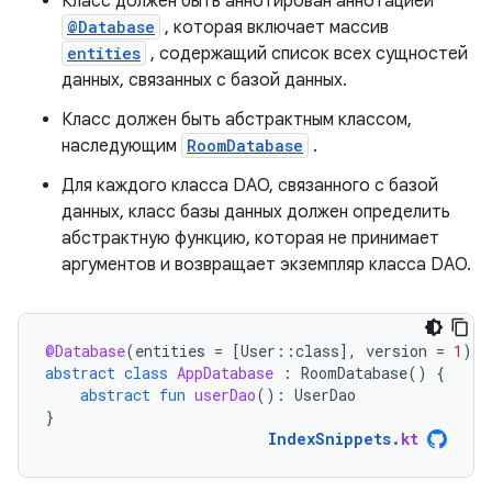
Класс должен быть аннотирован аннотацией
@Database
, которая включает массив
entities
, содержащий список всех сущностей
данных, связанных с базой данных.
Класс должен быть абстрактным классом,
наследующим
RoomDatabase
.
Для каждого класса DAO, связанного с базой
данных, класс базы данных должен определить
абстрактную функцию, которая не принимает
аргументов и возвращает экземпляр класса DAO.
@Database
(
entities
=
[
User
::
class
]
,
version
=
1
)
abstract
class
AppDatabase
:
RoomDatabase
()
{
abstract
fun
userDao
():
UserDao
}
IndexSnippets
.
kt