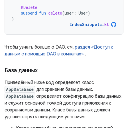
@Delete
suspend
fun
delete
(
user
:
User
)
}
IndexSnippets
.
kt
Чтобы узнать больше о DAO, см.
раздел «Доступ к
данным с помощью DAO в комнатах»
.
База данных
Приведённый ниже код определяет класс
AppDatabase
для хранения базы данных.
AppDatabase
определяет конфигурацию базы данных
и служит основной точкой доступа приложения к
сохраняемым данным. Класс базы данных должен
удовлетворять следующим условиям: