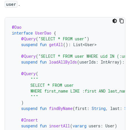
user
.
@Dao
interface
UserDao
{
@Query
(
"SELECT * FROM user"
)
suspend
fun
getAll
():
List<User>
@Query
(
"SELECT * FROM user WHERE uid IN (:use
suspend
fun
loadAllByIds
(
userIds
:
IntArray
):
L
@Query
(
"""
        SELECT * FROM user
        WHERE first_name LIKE :first AND last_name
        """
)
suspend
fun
findByName
(
first
:
String
,
last
:
St
@Insert
suspend
fun
insertAll
(
vararg
users
:
User
)