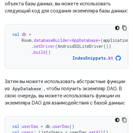
объекта базы данных, вы можете использовать
следующий код для создания экземпляра базы данных:
val
db
=
Room
.
databaseBuilder<AppDatabase>
(
applicationC
.
setDriver
(
AndroidSQLiteDriver
())
.
build
()
IndexSnippets
.
kt
Затем вы можете использовать абстрактные функции
из
AppDatabase
, чтобы получить экземпляр DAO. В
свою очередь, вы можете использовать функции из
экземпляра DAO для взаимодействия с базой данных:
val
userDao
=
db
.
userDao
()
val
users
:
List<User>
=
userDao
.
getAll
()