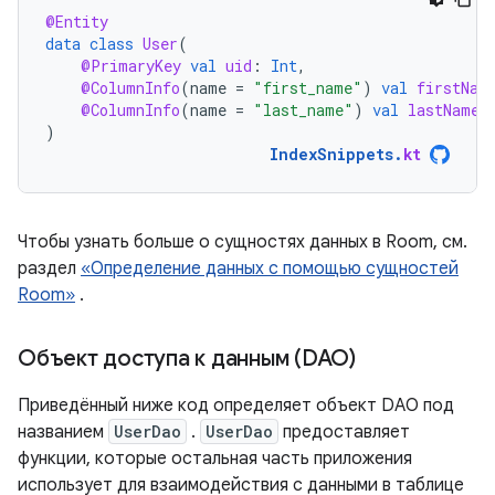
@Entity
data
class
User
(
@PrimaryKey
val
uid
:
Int
,
@ColumnInfo
(
name
=
"first_name"
)
val
firstNam
@ColumnInfo
(
name
=
"last_name"
)
val
lastName
:
)
IndexSnippets
.
kt
Чтобы узнать больше о сущностях данных в Room, см.
раздел
«Определение данных с помощью сущностей
Room»
.
Объект доступа к данным (DAO)
Приведённый ниже код определяет объект DAO под
названием
UserDao
.
UserDao
предоставляет
функции, которые остальная часть приложения
использует для взаимодействия с данными в таблице