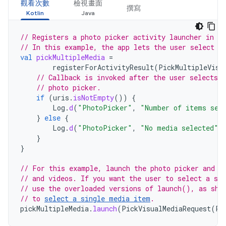
觀看次數
檢視畫面
撰寫
// Registers a photo picker activity launcher in m
// In this example, the app lets the user select u
val
pickMultipleMedia
=
registerForActivityResult
(
PickMultipleVisu
// Callback is invoked after the user selects 
// photo picker.
if
(
uris
.
isNotEmpty
())
{
Log
.
d
(
"PhotoPicker"
,
"Number of items sel
}
else
{
Log
.
d
(
"PhotoPicker"
,
"No media selected"
)
}
}
// For this example, launch the photo picker and l
// and videos. If you want the user to select a sp
// use the overloaded versions of launch(), as sho
// to 
select a single media item
.
pickMultipleMedia
.
launch
(
PickVisualMediaRequest
(
Pi