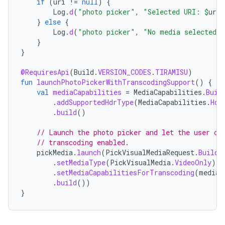
if
(
uri
!=
null
)
{
Log
.
d
(
"photo picker"
,
"Selected URI: 
$
uri
"
}
else
{
Log
.
d
(
"photo picker"
,
"No media selected"
}
}
@RequiresApi
(
Build
.
VERSION_CODES
.
TIRAMISU
)
fun
launchPhotoPickerWithTranscodingSupport
()
{
val
mediaCapabilities
=
MediaCapabilities
.
Buil
.
addSupportedHdrType
(
MediaCapabilities
.
Hdr
.
build
()
// Launch the photo picker and let the user ch
// transcoding enabled.
pickMedia
.
launch
(
PickVisualMediaRequest
.
Builde
.
setMediaType
(
PickVisualMedia
.
VideoOnly
)
.
setMediaCapabilitiesForTranscoding
(
mediaC
.
build
())
}