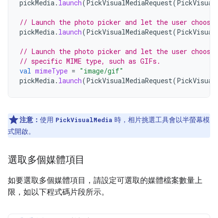
pickMedia
.
launch
(
PickVisualMediaRequest
(
PickVisual
// Launch the photo picker and let the user choose
pickMedia
.
launch
(
PickVisualMediaRequest
(
PickVisual
// Launch the photo picker and let the user choose
// specific MIME type, such as GIFs.
val
mimeType
=
"image/gif"
pickMedia
.
launch
(
PickVisualMediaRequest
(
PickVisual
注意：
使用
時，相片挑選工具會以半螢幕模
PickVisualMedia
式開啟。
選取多個媒體項目
如要選取多個媒體項目，請設定可選取的媒體檔案數量上
限，如以下程式碼片段所示。