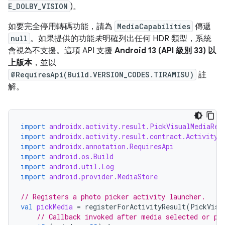
E_DOLBY_VISION
)。
如要完全停用轉碼功能，請為
MediaCapabilities
傳遞
null
。如果提供的功能
未
明確列出任何 HDR 類型，系統
會視為不支援。這項 API 支援
Android 13 (API 級別 33) 以
上版本
，並以
@RequiresApi(Build.VERSION_CODES.TIRAMISU)
註
解。
import
androidx.activity.result.PickVisualMediaReq
import
androidx.activity.result.contract.ActivityR
import
androidx.annotation.RequiresApi
import
android.os.Build
import
android.util.Log
import
android.provider.MediaStore
// Registers a photo picker activity launcher.
val
pickMedia
=
registerForActivityResult
(
PickVisu
// Callback invoked after media selected or pi