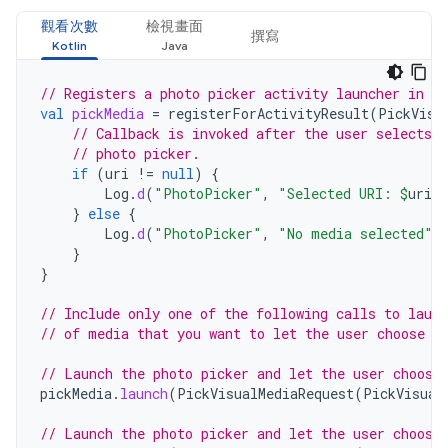
觀看次數
檢視畫面
撰寫
// Registers a photo picker activity launcher in s
val
pickMedia
=
registerForActivityResult
(
PickVisu
// Callback is invoked after the user selects 
// photo picker.
if
(
uri
!=
null
)
{
Log
.
d
(
"PhotoPicker"
,
"Selected URI: 
$
uri
"
}
else
{
Log
.
d
(
"PhotoPicker"
,
"No media selected"
)
}
}
// Include only one of the following calls to laun
// of media that you want to let the user choose f
// Launch the photo picker and let the user choose
pickMedia
.
launch
(
PickVisualMediaRequest
(
PickVisual
// Launch the photo picker and let the user choose