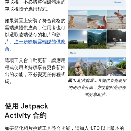
存取權，不必將整個媒體庫的
存取權授予應用程式。
如果裝置上安裝了符合資格的
雲端媒體供應商，使用者也可
以選取遠端儲存的相片和影
片。
進一步瞭解雲端媒體供應
商
。
這項工具會自動更新，讓應用
程式使用者持續享有更多新推
出的功能，不必變更任何程式
圖 1.
相片挑選工具提供直覺易用
碼。
的使用者介面，方便您與應用程
式分享相片。
使用 Jetpack
Activity 合約
如要簡化相片挑選工具整合功能，請加入 1.7.0 以上版本的