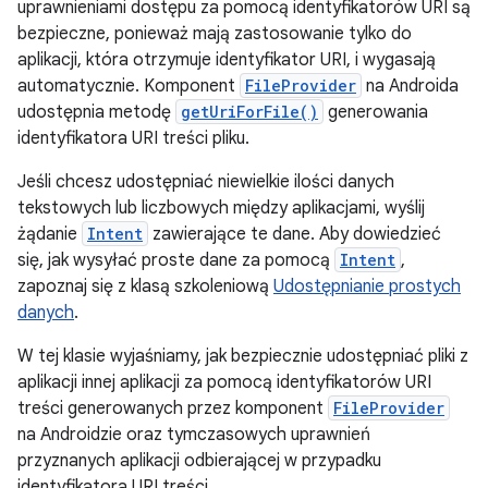
uprawnieniami dostępu za pomocą identyfikatorów URI są
bezpieczne, ponieważ mają zastosowanie tylko do
aplikacji, która otrzymuje identyfikator URI, i wygasają
automatycznie. Komponent
FileProvider
na Androida
udostępnia metodę
getUriForFile()
generowania
identyfikatora URI treści pliku.
Jeśli chcesz udostępniać niewielkie ilości danych
tekstowych lub liczbowych między aplikacjami, wyślij
żądanie
Intent
zawierające te dane. Aby dowiedzieć
się, jak wysyłać proste dane za pomocą
Intent
,
zapoznaj się z klasą szkoleniową
Udostępnianie prostych
danych
.
W tej klasie wyjaśniamy, jak bezpiecznie udostępniać pliki z
aplikacji innej aplikacji za pomocą identyfikatorów URI
treści generowanych przez komponent
FileProvider
na Androidzie oraz tymczasowych uprawnień
przyznanych aplikacji odbierającej w przypadku
identyfikatora URI treści.