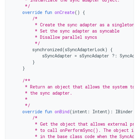
     */
override
fun
onCreate
()
{
/*
         * Create the sync adapter as a singleton.
         * Set the sync adapter as syncable
         * Disallow parallel syncs
         */
synchronized
(
sSyncAdapterLock
)
{
sSyncAdapter
=
sSyncAdapter
?:
SyncAda
}
}
/**
     * Return an object that allows the system to 
     * the sync adapter.
     *
     */
override
fun
onBind
(
intent
:
Intent
):
IBinder
{
/*
         * Get the object that allows external pro
         * to call onPerformSync(). The object is 
         * in the base class code when the SyncAda