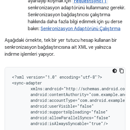
ayarlayıp koşmak için
requestSync()
senkronizasyon adaptörünü kullanmanız gerekir.
Senkronizasyon bağdaştırıcısı çalıştırma
hakkında daha fazla bilgi edinmek için şu derse
bakın:
Senkronizasyon Adaptörünü Çalıştırma
Aşağıdaki örnekte, tek bir yer tutucu hesap kullanan bir
senkronizasyon bağdaştırıcısına ait XML ve yalnızca
indirme işlemleri yapıyor.
<?xml
version="1.0"
encoding="utf-8"?>

android:isAlwaysSyncable="true"/>