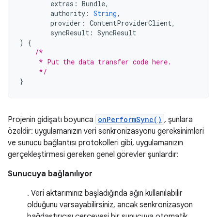
extras
:
Bundle
,
authority
:
String
,
provider
:
ContentProviderClient
,
syncResult
:
SyncResult
)
{
/*
     * Put the data transfer code here.
     */
}
Projenin gidişatı boyunca
onPerformSync()
, şunlara
özeldir: uygulamanızın veri senkronizasyonu gereksinimleri
ve sunucu bağlantısı protokolleri gibi, uygulamanızın
gerçekleştirmesi gereken genel görevler şunlardır:
Sunucuya bağlanılıyor
. Veri aktarımınız başladığında ağın kullanılabilir
olduğunu varsayabilirsiniz, ancak senkronizasyon
bağdaştırıcısı çerçevesi bir sunucuya otomatik