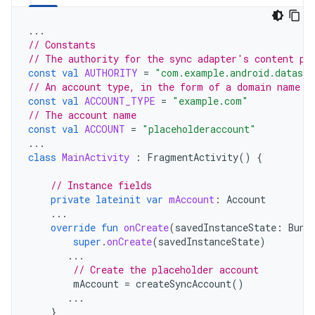
...
// Constants
// The authority for the sync adapter's content pr
const
val
AUTHORITY
=
"com.example.android.datasyn
// An account type, in the form of a domain name
const
val
ACCOUNT_TYPE
=
"example.com"
// The account name
const
val
ACCOUNT
=
"placeholderaccount"
...
class
MainActivity
:
FragmentActivity
()
{
// Instance fields
private
lateinit
var
mAccount
:
Account
...
override
fun
onCreate
(
savedInstanceState
:
Bund
super
.
onCreate
(
savedInstanceState
)
...
// Create the placeholder account
mAccount
=
createSyncAccount
()
...
}