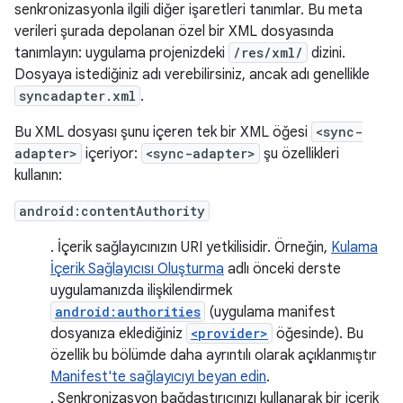
senkronizasyonla ilgili diğer işaretleri tanımlar. Bu meta
verileri şurada depolanan özel bir XML dosyasında
tanımlayın: uygulama projenizdeki
/res/xml/
dizini.
Dosyaya istediğiniz adı verebilirsiniz, ancak adı genellikle
syncadapter.xml
.
Bu XML dosyası şunu içeren tek bir XML öğesi
<sync-
adapter>
içeriyor:
<sync-adapter>
şu özellikleri
kullanın:
android:contentAuthority
. İçerik sağlayıcınızın URI yetkilisidir. Örneğin,
Kulama
İçerik Sağlayıcısı Oluşturma
adlı önceki derste
uygulamanızda ilişkilendirmek
android:authorities
(uygulama manifest
dosyanıza eklediğiniz
<provider>
öğesinde). Bu
özellik bu bölümde daha ayrıntılı olarak açıklanmıştır
Manifest'te sağlayıcıyı beyan edin
.
. Senkronizasyon bağdaştırıcınızı kullanarak bir içerik