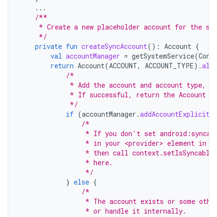
...
/**
     * Create a new placeholder account for the sy
     */
private
fun
createSyncAccount
():
Account
{
val
accountManager
=
getSystemService
(
Cont
return
Account
(
ACCOUNT
,
ACCOUNT_TYPE
).
als
/*
             * Add the account and account type, n
             * If successful, return the Account o
             */
if
(
accountManager
.
addAccountExplicitl
/*
                 * If you don't set android:syncab
                 * in your <provider> element in t
                 * then call context.setIsSyncable
                 * here.
                 */
}
else
{
/*
                 * The account exists or some othe
                 * or handle it internally.