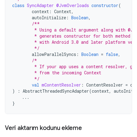
class
SyncAdapter
@JvmOverloads
constructor
(
context
:
Context
,
autoInitialize
:
Boolean
,
/**
         * Using a default argument along with @Jv
         * generates constructor for both method s
         * with Android 3.0 and later platform ver
         */
allowParallelSyncs
:
Boolean
=
false
,
/*
         * If your app uses a content resolver, ge
         * from the incoming Context
         */
val
mContentResolver
:
ContentResolver
=
co
)
:
AbstractThreadedSyncAdapter
(
context
,
autoIniti
...
}
Veri aktarım kodunu ekleme