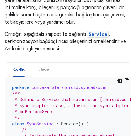
yararlanabilirsiniz. Senkronizasyonun devre dışı kalması
ihtimaline karşı, bileşeni iş parçacığı açısından güvenli bir
şekilde somutlaştırmanız gerekir. bağdaştırıcı çerçevesi,
tetikleyicilere veya yardımcı olur.
Örneğin, aşağıdaki snippet'te bağlantı
Service
,
senkronizasyon bağdaştırıcısı bileşeninizi örneklendirir ve
Android bağlayıcı nesnesi:
Kotlin
Java
package
com.example.android.syncadapter
/**
 * Define a Service that returns an [android.os.IB
 * sync adapter class, allowing the sync adapter f
 * onPerformSync().
 */
class
SyncService
:
Service
()
{
/*
     * Instantiate the sync adapter object.