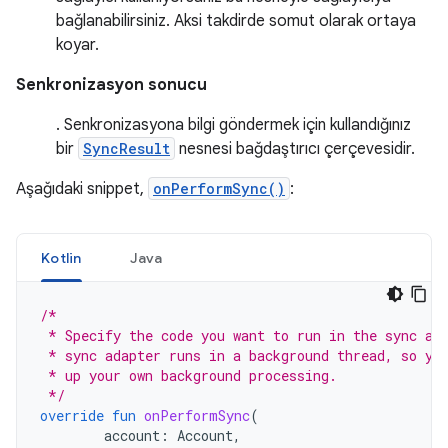
bağlanabilirsiniz. Aksi takdirde somut olarak ortaya
koyar.
Senkronizasyon sonucu
. Senkronizasyona bilgi göndermek için kullandığınız
bir
SyncResult
nesnesi bağdaştırıcı çerçevesidir.
Aşağıdaki snippet,
onPerformSync()
:
Kotlin
Java
/*
 * Specify the code you want to run in the sync ad
 * sync adapter runs in a background thread, so yo
 * up your own background processing.
 */
override
fun
onPerformSync
(
account
:
Account
,