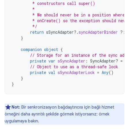
         * constructors call super()
         *
         * We should never be in a position where 
         * onCreate() so the exception should neve
         */
return
sSyncAdapter
?.
syncAdapterBinder
?:
}
companion
object
{
// Storage for an instance of the sync adap
private
var
sSyncAdapter
:
SyncAdapter? 
=
n
// Object to use as a thread-safe lock
private
val
sSyncAdapterLock
=
Any
()
}
}
Not:
Bir senkronizasyon bağdaştırıcısı için bağlı hizmet
örneğini daha ayrıntılı şekilde görmek istiyorsanız: örnek
uygulamaya bakın.