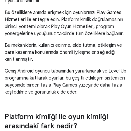
oyunlarla sınırlıdır.
Bu özelliklere anında erişmek için oyunlarınızı Play Games
Hizmetleri ile entegre edin. Platform kimlik doğrulamasının
birincil yöntemi olarak Play Oyun Hizmetleri, program
yönergelerine uyduğunuz takdirde tüm özelliklere bağlanır.
Bu mekaniklerin, kullanıcı edinme, elde tutma, etkileşim ve
para kazanma konularında önemli iyileşmeler sağladığı
kanıtlanmıştır.
Geniş Android oyuncu tabanından yararlanarak ve Level Up
programına katılarak oyunlar, bu çeşitli etkileşim sistemleri
sayesinde birden fazla Play Games yüzeyinde daha fazla
keşfedilme ve görünürlük elde eder.
Platform kimliği ile oyun kimliği
arasındaki fark nedir?