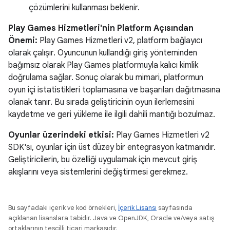
çözümlerini kullanması beklenir.
Play Games Hizmetleri'nin Platform Açısından
Önemi:
Play Games Hizmetleri v2, platform bağlayıcı
olarak çalışır. Oyuncunun kullandığı giriş yönteminden
bağımsız olarak Play Games platformuyla kalıcı kimlik
doğrulama sağlar. Sonuç olarak bu mimari, platformun
oyun içi istatistikleri toplamasına ve başarıları dağıtmasına
olanak tanır. Bu sırada geliştiricinin oyun ilerlemesini
kaydetme ve geri yükleme ile ilgili dahili mantığı bozulmaz.
Oyunlar üzerindeki etkisi:
Play Games Hizmetleri v2
SDK'sı, oyunlar için üst düzey bir entegrasyon katmanıdır.
Geliştiricilerin, bu özelliği uygulamak için mevcut giriş
akışlarını veya sistemlerini değiştirmesi gerekmez.
Bu sayfadaki içerik ve kod örnekleri,
İçerik Lisansı
sayfasında
açıklanan lisanslara tabidir. Java ve OpenJDK, Oracle ve/veya satış
ortaklarının tescilli ticari markasıdır.