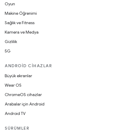
Oyun
Makine Öğrenimi
Sağlık ve Fitness
Kamera ve Medya
Gizlilik
5G
ANDROID CIHAZLAR
Büyük ekranlar
Wear OS
ChromeOS cihazlar
Arabalar için Android
Android TV
SÜRÜMLER