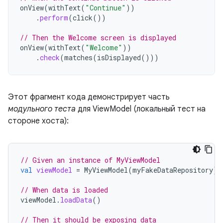
onView
(
withText
(
"Continue"
))
.
perform
(
click
())
// Then the Welcome screen is displayed
onView
(
withText
(
"Welcome"
))
.
check
(
matches
(
isDisplayed
()))
Этот фрагмент кода демонстрирует часть
модульного теста
для ViewModel (локальный тест на
стороне хоста):
// Given an instance of MyViewModel
val
viewModel
=
MyViewModel
(
myFakeDataRepository
)
// When data is loaded
viewModel
.
loadData
()
// Then it should be exposing data