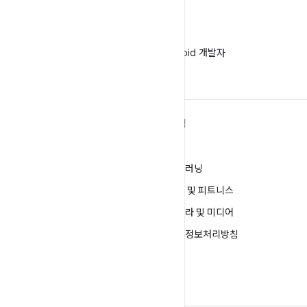
WeChat
WeChat에서 Android 개발자
팔로우
ANDROID 자세히 알아보기
탐색
Android
게임
엔터프라이즈용 Android
머신러닝
보안
건강 및 피트니스
소스
카메라 및 미디어
뉴스
개인정보처리방침
블로그
5G
팟캐스트