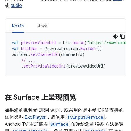
或
audio
。
Kotlin
Java
val
previewVideoUrl
=
Uri
.
parse
(
"https://www.examp
val
builder
=
PreviewProgram
.
Builder
()
builder
.
setChannelId
(
channelId
)
// ...
.
setPreviewVideoUri
(
previewVideoUrl
)
在 Surface 上呈现预览
如果您的视频受 DRM 保护，或采用的是不受 DRM 支持的
媒体类型
ExoPlayer
，请使用
TvInputService
。
Android TV 主屏幕将
Surface
传递给您的服务 方法是调