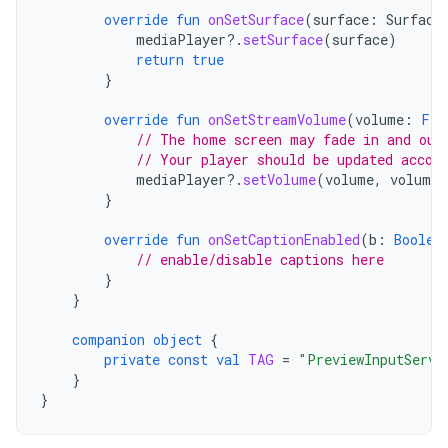
override
fun
onSetSurface
(
surface
:
Surface
mediaPlayer
?.
setSurface
(
surface
)
return
true
}
override
fun
onSetStreamVolume
(
volume
:
Flo
// The home screen may fade in and out
// Your player should be updated accor
mediaPlayer
?.
setVolume
(
volume
,
volume
)
}
override
fun
onSetCaptionEnabled
(
b
:
Boolea
// enable/disable captions here
}
}
companion
object
{
private
const
val
TAG
=
"PreviewInputServi
}
}