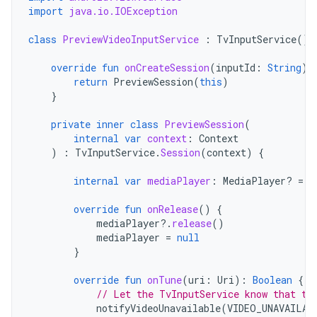
import
java.io.IOException
class
PreviewVideoInputService
:
TvInputService
()
override
fun
onCreateSession
(
inputId
:
String
):
return
PreviewSession
(
this
)
}
private
inner
class
PreviewSession
(
internal
var
context
:
Context
)
:
TvInputService
.
Session
(
context
)
{
internal
var
mediaPlayer
:
MediaPlayer? 
=
M
override
fun
onRelease
()
{
mediaPlayer
?.
release
()
mediaPlayer
=
null
}
override
fun
onTune
(
uri
:
Uri
):
Boolean
{
// Let the TvInputService know that th
notifyVideoUnavailable
(
VIDEO_UNAVAILAB