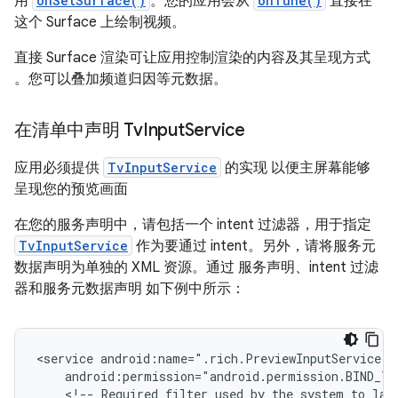
用
onSetSurface()
。您的应用会从
onTune()
直接在
这个 Surface 上绘制视频。
直接 Surface 渲染可让应用控制渲染的内容及其呈现方式
。您可以叠加频道归因等元数据。
在清单中声明 Tv
Input
Service
应用必须提供
TvInputService
的实现 以便主屏幕能够
呈现您的预览画面
在您的服务声明中，请包括一个 intent 过滤器，用于指定
TvInputService
作为要通过 intent。另外，请将服务元
数据声明为单独的 XML 资源。通过 服务声明、intent 过滤
器和服务元数据声明 如下例中所示：
<service
<!--
Required
filter
used
by
the
system
to
lau