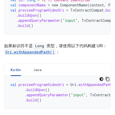
val
componentName
=
new
ComponentName
(
context
,
Pre
val
previewProgramVideoUri
=
TvContractCompat
.
buil
.
buildUpon
()
.
appendQueryParameter
(
"input"
,
TvContractCompat
.
build
()
如果标识符不是
Long
类型，请使用以下代码构建 URI：
Uri.withAppendedPath()
：
Kotlin
Java
val
previewProgramVideoUri
=
Uri
.
withAppendedPath
(
.
buildUpon
()
.
appendQueryParameter
(
"input"
,
TvContractCo
.
build
()