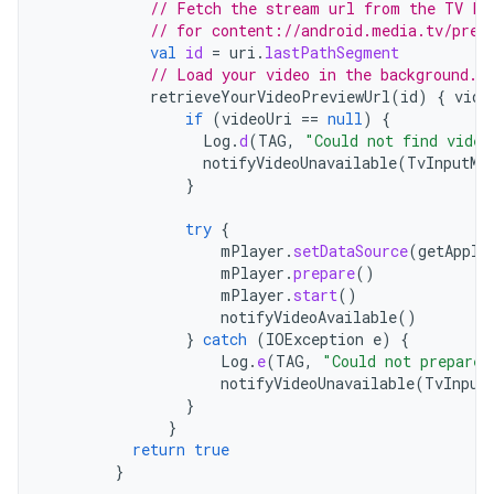
// Fetch the stream url from the TV Pr
// for content://android.media.tv/prev
val
id
=
uri
.
lastPathSegment
// Load your video in the background.
retrieveYourVideoPreviewUrl
(
id
)
{
vide
if
(
videoUri
==
null
)
{
Log
.
d
(
TAG
,
"Could not find video
notifyVideoUnavailable
(
TvInputMa
}
try
{
mPlayer
.
setDataSource
(
getAppli
mPlayer
.
prepare
()
mPlayer
.
start
()
notifyVideoAvailable
()
}
catch
(
IOException
e
)
{
Log
.
e
(
TAG
,
"Could not prepare 
notifyVideoUnavailable
(
TvInput
}
}
return
true
}