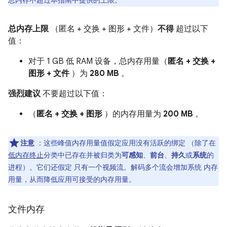
总内存不超过本指南中提供的上限。
总内存上限
（匿名 + 交换 + 图形 + 文件）
不得
超过以下
值：
对于 1 GB 低 RAM 设备，总内存用量（
匿名 + 交换 +
图形 + 文件
）为
280 MB
。
强烈建议
不要超过以下值：
（
匿名 + 交换 + 图形
）的内存用量为
200 MB
。
注意
：这些峰值内存用量值假定应用没有活跃的绑定 （除了在
低内存终止
分类中已存在并被归类为
可感知
、
前台
、
持久
或
系统
的
进程）。它们还假定 只有一个视频流。解码多个流会增加系统 内存
用量，从而降低应用可接受的内存用量。
文件内存