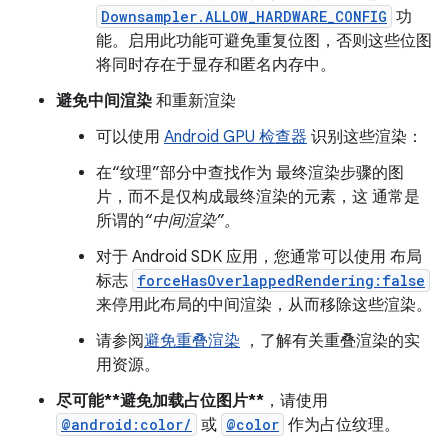
Downsampler.ALLOW_HARDWARE_CONFIG
功
能。启用此功能可避免重复位图，否则这些位图
将同时存在于显存和匿名内存中。
避免中间渲染
和重新渲染
可以使用
Android GPU 检查器
识别这些渲染：
在“纹理”部分中查找作为 最终渲染步骤的图
片，而不是仅构成最终渲染的元素，这 通常是
所谓的
“中间渲染”。
对于 Android SDK 应用，您通常可以使用 布局
标志
forceHasOverlappedRendering:false
来停用此布局的中间渲染，从而移除这些渲染。
请参阅
避免重叠渲染
，了解有关重叠渲染的实
用资源。
尽可能**避免加载占位图片**
，请使用
@android:color/
或
@color
作为占位纹理。