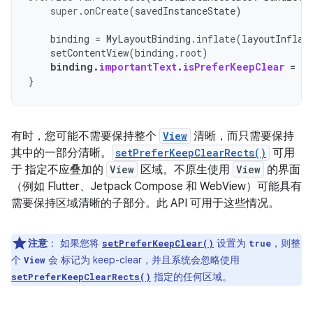
super
.
onCreate
(
savedInstanceState
)
binding
=
MyLayoutBinding
.
inflate
(
layoutInflat
setContentView
(
binding
.
root
)
binding
.
importantText
.
isPreferKeepClear
=
tr
}
有时，您可能不需要保持整个
View
清晰，而只需要保持
其中的一部分清晰。
setPreferKeepClearRects()
可用
于 指定不应叠加的
View
区域。不原生使用
View
的界面
（例如 Flutter、Jetpack Compose 和 WebView）可能具有
需要保持区域清晰的子部分。此 API 可用于这些情况。
注意
：
如果您将
设置为
，则整
setPreferKeepClear()
true
个
会 标记为 keep-clear，并且系统会忽略使用
View
指定的任何区域。
setPreferKeepClearRects()