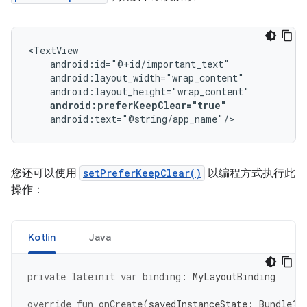
android:preferKeepClear="true"
您还可以使用
setPreferKeepClear()
以编程方式执行此
操作：
Kotlin
Java
private
lateinit
var
binding
:
MyLayoutBinding
override
fun
onCreate
(
savedInstanceState
:
Bundle?)