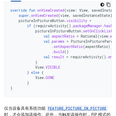
override
fun
onViewCreated
(
view
:
View
,
savedInstan
super
.
onViewCreated
(
view
,
savedInstanceState
)
pictureInPictureButton
.
visibility
=
if
(
requireActivity
().
packageManager
.
hasSy
pictureInPictureButton
.
setOnClickListe
val
aspectRatio
=
Rational
(
view
.
wi
val
params
=
PictureInPictureParam
.
setAspectRatio
(
aspectRatio
)
.
build
()
val
result
=
requireActivity
().
ent
}
View
.
VISIBLE
}
else
{
View
.
GONE
}
}
仅当设备具有系统功能
FEATURE_PICTURE_IN_PICTURE
时，才会添加该操作。此外，当触发该操作时，PiP 模式的