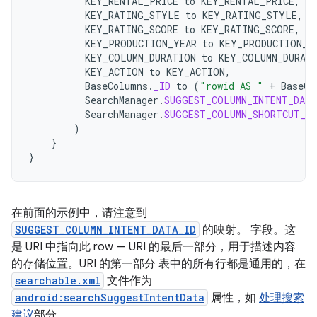
KEY_RENTAL_PRICE
to
KEY_RENTAL_PRICE
,
KEY_RATING_STYLE
to
KEY_RATING_STYLE
,
KEY_RATING_SCORE
to
KEY_RATING_SCORE
,
KEY_PRODUCTION_YEAR
to
KEY_PRODUCTION_Y
KEY_COLUMN_DURATION
to
KEY_COLUMN_DURAT
KEY_ACTION
to
KEY_ACTION
,
BaseColumns
.
_ID
to
(
"rowid AS "
+
BaseCo
SearchManager
.
SUGGEST_COLUMN_INTENT_DATA
SearchManager
.
SUGGEST_COLUMN_SHORTCUT_ID
)
}
}
在前面的示例中，请注意到
SUGGEST_COLUMN_INTENT_DATA_ID
的映射。 字段。这
是 URI 中指向此 row — URI 的最后一部分，用于描述内容
的存储位置。URI 的第一部分 表中的所有行都是通用的，在
searchable.xml
文件作为
android:searchSuggestIntentData
属性，如
处理搜索
建议
部分。