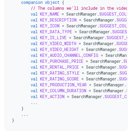
companion
object
{
// The columns we'll include in the video 
val
KEY_NAME
=
SearchManager
.
SUGGEST_COLUM
val
KEY_DESCRIPTION
=
SearchManager
.
SUGGES
val
KEY_ICON
=
SearchManager
.
SUGGEST_COLUM
val
KEY_DATA_TYPE
=
SearchManager
.
SUGGEST
val
KEY_IS_LIVE
=
SearchManager
.
SUGGEST_CO
val
KEY_VIDEO_WIDTH
=
SearchManager
.
SUGGES
val
KEY_VIDEO_HEIGHT
=
SearchManager
.
SUGGE
val
KEY_AUDIO_CHANNEL_CONFIG
=
SearchManag
val
KEY_PURCHASE_PRICE
=
SearchManager
.
SUG
val
KEY_RENTAL_PRICE
=
SearchManager
.
SUGGE
val
KEY_RATING_STYLE
=
SearchManager
.
SUGGE
val
KEY_RATING_SCORE
=
SearchManager
.
SUGGE
val
KEY_PRODUCTION_YEAR
=
SearchManager
.
SU
val
KEY_COLUMN_DURATION
=
SearchManager
.
SU
val
KEY_ACTION
=
SearchManager
.
SUGGEST_COL
...
}
...
}