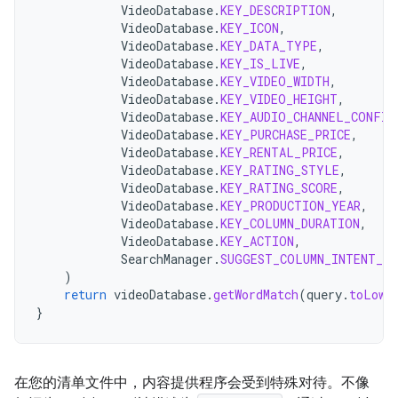
VideoDatabase
.
KEY_DESCRIPTION
,
VideoDatabase
.
KEY_ICON
,
VideoDatabase
.
KEY_DATA_TYPE
,
VideoDatabase
.
KEY_IS_LIVE
,
VideoDatabase
.
KEY_VIDEO_WIDTH
,
VideoDatabase
.
KEY_VIDEO_HEIGHT
,
VideoDatabase
.
KEY_AUDIO_CHANNEL_CONFIG
VideoDatabase
.
KEY_PURCHASE_PRICE
,
VideoDatabase
.
KEY_RENTAL_PRICE
,
VideoDatabase
.
KEY_RATING_STYLE
,
VideoDatabase
.
KEY_RATING_SCORE
,
VideoDatabase
.
KEY_PRODUCTION_YEAR
,
VideoDatabase
.
KEY_COLUMN_DURATION
,
VideoDatabase
.
KEY_ACTION
,
SearchManager
.
SUGGEST_COLUMN_INTENT_DA
)
return
videoDatabase
.
getWordMatch
(
query
.
toLowe
}
在您的清单文件中，内容提供程序会受到特殊对待。不像