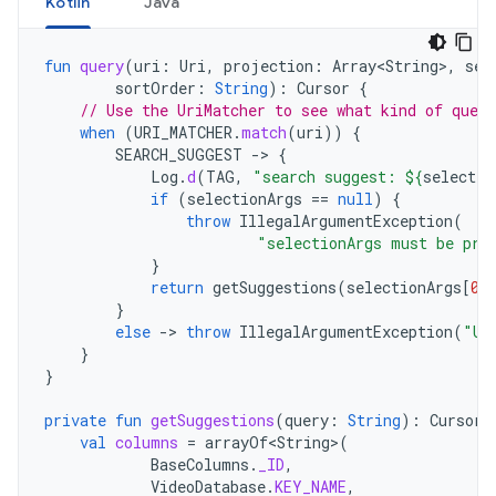
Kotlin
Java
fun
query
(
uri
:
Uri
,
projection
:
Array<String
>
,
sel
sortOrder
:
String
):
Cursor
{
// Use the UriMatcher to see what kind of quer
when
(
URI_MATCHER
.
match
(
uri
))
{
SEARCH_SUGGEST
->
{
Log
.
d
(
TAG
,
"search suggest: 
${
selectio
if
(
selectionArgs
==
null
)
{
throw
IllegalArgumentException
(
"selectionArgs must be pro
}
return
getSuggestions
(
selectionArgs
[
0
]
}
else
->
throw
IllegalArgumentException
(
"Un
}
}
private
fun
getSuggestions
(
query
:
String
):
Cursor
val
columns
=
arrayOf<String
>
(
BaseColumns
.
_ID
,
VideoDatabase
.
KEY_NAME
,