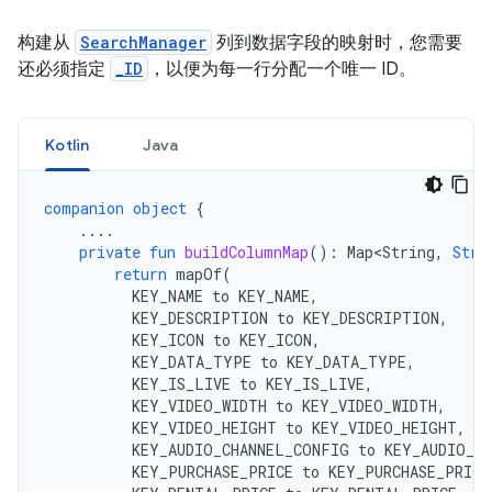
构建从
SearchManager
列到数据字段的映射时，您需要
还必须指定
_ID
，以便为每一行分配一个唯一 ID。
Kotlin
Java
companion
object
{
....
private
fun
buildColumnMap
():
Map<String
,
Stri
return
mapOf
(
KEY_NAME
to
KEY_NAME
,
KEY_DESCRIPTION
to
KEY_DESCRIPTION
,
KEY_ICON
to
KEY_ICON
,
KEY_DATA_TYPE
to
KEY_DATA_TYPE
,
KEY_IS_LIVE
to
KEY_IS_LIVE
,
KEY_VIDEO_WIDTH
to
KEY_VIDEO_WIDTH
,
KEY_VIDEO_HEIGHT
to
KEY_VIDEO_HEIGHT
,
KEY_AUDIO_CHANNEL_CONFIG
to
KEY_AUDIO_C
KEY_PURCHASE_PRICE
to
KEY_PURCHASE_PRICE