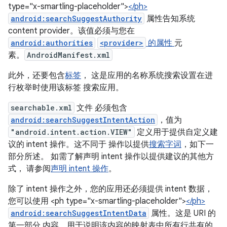
type="x-smartling-placeholder">
</ph>
android:searchSuggestAuthority
属性告知系统
content provider。该值必须与您在
android:authorities
<provider>
的属性
元
素。
AndroidManifest.xml
此外，还要包含
标签
， 这是应用的名称系统搜索设置在进
行枚举时使用该标签 搜索应用。
searchable.xml
文件 必须包含
android:searchSuggestIntentAction
，值为
"android.intent.action.VIEW"
定义用于提供自定义建
议的 intent 操作。这不同于 操作以提供
搜索字词
，如下一
部分所述。 如需了解声明 intent 操作以提供建议的其他方
式， 请参阅
声明 intent 操作
。
除了 intent 操作之外，您的应用还必须提供 intent 数据，
您可以使用 <ph type="x-smartling-placeholder">
</ph>
android:searchSuggestIntentData
属性。这是 URI 的
第一部分 内容，用于说明该内容的映射表中所有行共有的