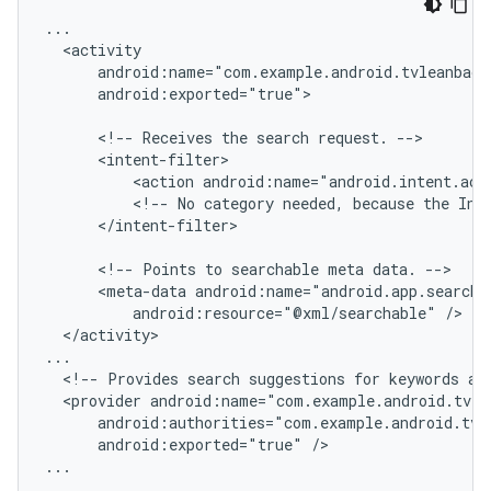
android:exported="true">

<!--
Receives
the
search
request.
<action
android:name="android.intent.act
<!--
No
category
needed,
because
the
Int
</intent-filter>

<!--
Points
to
searchable
meta
data.
<meta-data
android:resource="@xml/searchable"
</activity>

<!--
Provides
search
suggestions
for
keywords
ag
<provider
android:exported="true"
/>

...