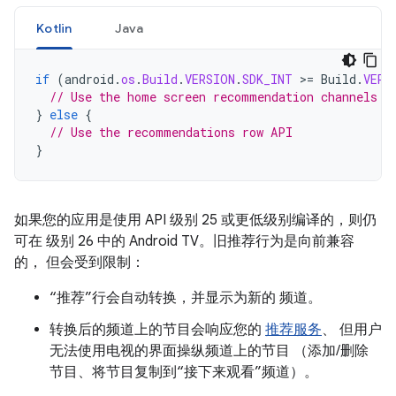
Kotlin
Java
if
(
android
.
os
.
Build
.
VERSION
.
SDK_INT
>=
Build
.
VERS
// Use the home screen recommendation channels A
}
else
{
// Use the recommendations row API
}
如果您的应用是使用 API 级别 25 或更低级别编译的，则仍
可在 级别 26 中的 Android TV。旧推荐行为是向前兼容
的， 但会受到限制：
“推荐”行会自动转换，并显示为新的 频道。
转换后的频道上的节目会响应您的
推荐服务
、 但用户
无法使用电视的界面操纵频道上的节目 （添加/删除
节目、将节目复制到“接下来观看”频道）。