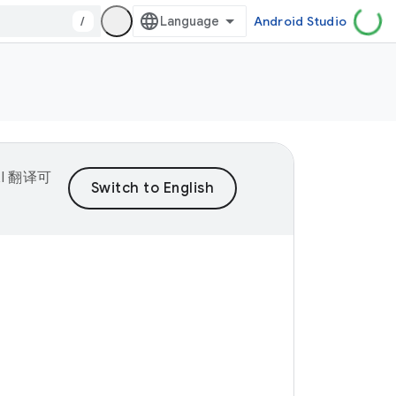
/
Android Studio
I 翻译可