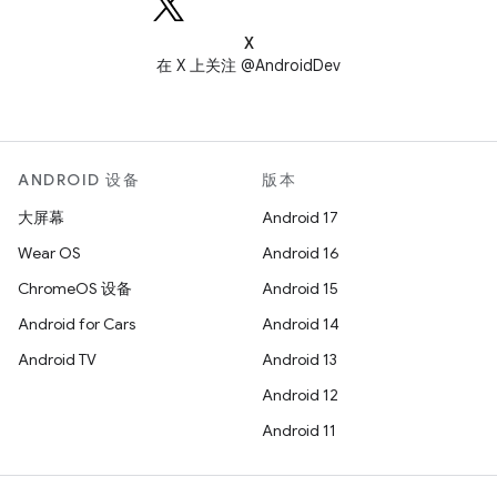
X
在 X 上关注 @AndroidDev
ANDROID 设备
版本
大屏幕
Android 17
Wear OS
Android 16
ChromeOS 设备
Android 15
Android for Cars
Android 14
Android TV
Android 13
Android 12
Android 11