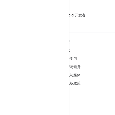
微信
在微信中关注 Android 开发者
关于 ANDROID
发现
Android
游戏
适用于企业的 Android
机器学习
安全
健康与健身
源代码
相机与媒体
新闻
隐私权政策
博客
5G
播客