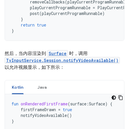
removeCallbacks
(
playCurrentProgramRunnable
playCurrentProgramRunnable
=
PlayCurrentPr
post
(
playCurrentProgramRunnable
)
}
return
true
}
然后，当内容渲染到
Surface
时，调用
TvInputService.Session.notifyVideoAvailable()
以允许视频显示，如下所示：
Kotlin
Java
fun
onRenderedFirstFrame
(
surface
:
Surface
)
{
firstFrameDrawn
=
true
notifyVideoAvailable
()
}