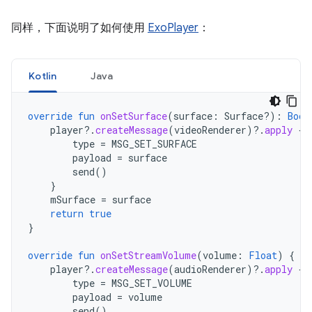
同样，下面说明了如何使用
ExoPlayer
：
Kotlin
Java
override
fun
onSetSurface
(
surface
:
Surface?)
:
Bool
player
?.
createMessage
(
videoRenderer
)
?.
apply
{
type
=
MSG_SET_SURFACE
payload
=
surface
send
()
}
mSurface
=
surface
return
true
}
override
fun
onSetStreamVolume
(
volume
:
Float
)
{
player
?.
createMessage
(
audioRenderer
)
?.
apply
{
type
=
MSG_SET_VOLUME
payload
=
volume
send
()