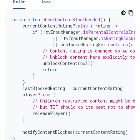
Kotlin
Java
private
fun
checkContentBlockNeeded
()
{
currentContentRating
?.
also
{
rating
-
if
(
!
tvInputManager
.
isParentalControlsEnab
||
!
tvInputManager
.
isRatingBlocked
||
unblockedRatingSet
.
contains
(
rat
// Content rating is changed so we don
// Unblock content here explicitly to 
unblockContent
(
null
)
return
}
}
lastBlockedRating
=
currentContentRating
player
?.
run
{
// Children restricted content might be bl
// but TIF should do its best not to show 
releasePlayer
()
}
notifyContentBlocked
(
currentContentRating
)
}