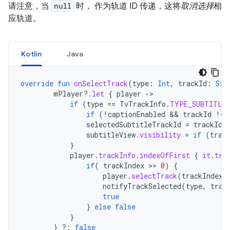
请注意，当
null
时， 作为轨道 ID 传递，这将
取消选择
相
应轨道。
Kotlin
Java
override
fun
onSelectTrack
(
type
:
Int
,
trackId
:
Str
mPlayer
?.
let
{
player
-
if
(
type
==
TvTrackInfo
.
TYPE_SUBTITLE
if
(
!
captionEnabled
 && 
trackId
!=
selectedSubtitleTrackId
=
trackId
subtitleView
.
visibility
=
if
(
trac
}
player
.
trackInfo
.
indexOfFirst
{
it
.
tra
if
(
trackIndex
>
=
0
)
{
player
.
selectTrack
(
trackIndex
)
notifyTrackSelected
(
type
,
trac
true
}
else
false
}
}
?:
false