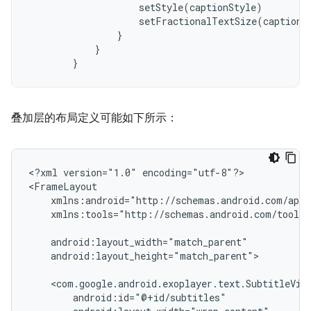
setStyle
(
captionStyle
)
setFractionalTextSize
(
captioni
}
}
}
叠加层的布局定义可能如下所示：
<?xml
version="1.0"
encoding="utf-8"?>

xmlns:tools="http://schemas.android.com/tools"

android:layout_height="match_parent">
