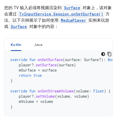
您的 TV 输入必须将视频渲染到
Surface
对象上，该对象
会通过
TvInputService.Session.onSetSurface()
方
法。以下示例展示了如何使用
MediaPlayer
实例来玩游
戏
Surface
对象中的内容：
Kotlin
Java
override
fun
onSetSurface
(
surface
:
Surface?)
:
Bool
player
?.
setSurface
(
surface
)
mSurface
=
surface
return
true
}
override
fun
onSetStreamVolume
(
volume
:
Float
)
{
player
?.
setVolume
(
volume
,
volume
)
mVolume
=
volume
}