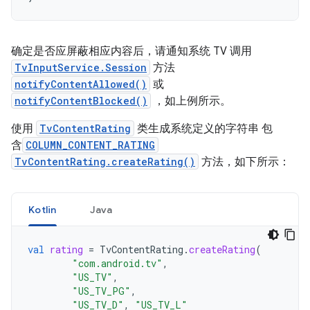
确定是否应屏蔽相应内容后，请通知系统 TV 调用
TvInputService.Session
方法
notifyContentAllowed()
或
notifyContentBlocked()
，如上例所示。
使用
TvContentRating
类生成系统定义的字符串 包
含
COLUMN_CONTENT_RATING
TvContentRating.createRating()
方法，如下所示：
Kotlin
Java
val
rating
=
TvContentRating
.
createRating
(
"com.android.tv"
,
"US_TV"
,
"US_TV_PG"
,
"US_TV_D"
,
"US_TV_L"