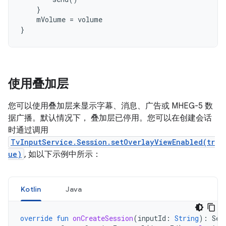
}
mVolume
=
volume
}
使用叠加层
您可以使用叠加层来显示字幕、消息、广告或 MHEG-5 数
据广播。默认情况下， 叠加层已停用。您可以在创建会话
时通过调用
TvInputService.Session.setOverlayViewEnabled(tr
ue)
, 如以下示例中所示：
Kotlin
Java
override
fun
onCreateSession
(
inputId
:
String
):
Ses