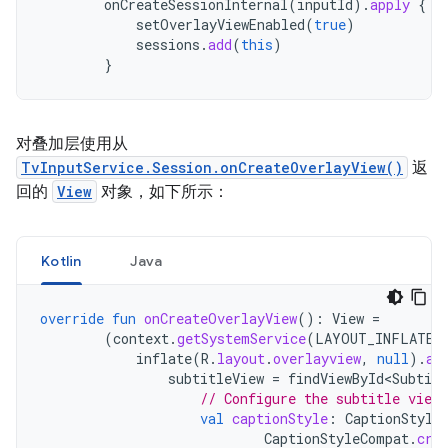
onCreateSessionInternal
(
inputId
).
apply
{
setOverlayViewEnabled
(
true
)
sessions
.
add
(
this
)
}
对叠加层使用从
TvInputService.Session.onCreateOverlayView()
返
回的
View
对象，如下所示：
Kotlin
Java
override
fun
onCreateOverlayView
():
View
=
(
context
.
getSystemService
(
LAYOUT_INFLATER_
inflate
(
R
.
layout
.
overlayview
,
null
).
ap
subtitleView
=
findViewById<Subtitl
// Configure the subtitle view.
val
captionStyle
:
CaptionStyle
CaptionStyleCompat
.
cre