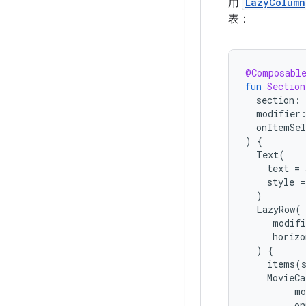
用
LazyColumn
表：
@Composabl
fun
Section
section
:
modifier
onItemSel
)
{
Text
(
text
=
style
=
)
LazyRow
(
modifi
horizo
)
{
items
(
MovieCa
mo
on