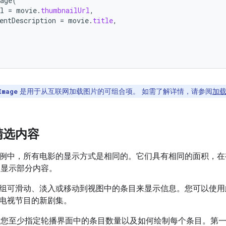
age
(
l
=
movie
.
thumbnailUrl
,
entDescription
=
movie
.
title
,
是用于从互联网加载图片的可组合项。 如需了解详情，请参阅
加
Image
精选内容
例中，所有电影的显示方式是相同的。它们具有相同的面积，在
显示部分内容。
组可滑动、淡入或移动到视图中的条目来显示信息。您可以使用
电视节目的新剧集。
您至少指定轮播界面中的条目数量以及如何绘制每个条目。第