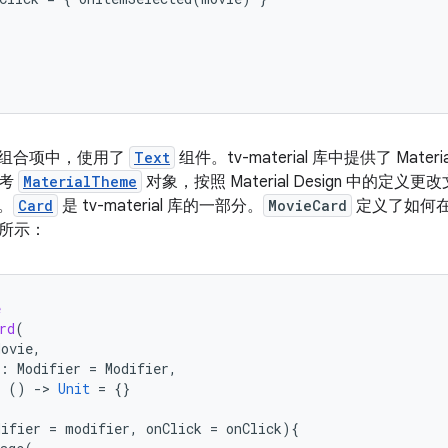
组合项中，使用了
Text
组件。tv-material 库中提供了 Mater
参考
MaterialTheme
对象，按照 Material Design 中的定义
供。
Card
是 tv-material 库的一部分。
MovieCard
定义了如何
所示：
e
rd
(
Movie
,
:
Modifier
=
Modifier
,
()
-
>
Unit
=
{}
difier
=
modifier
,
onClick
=
onClick
){