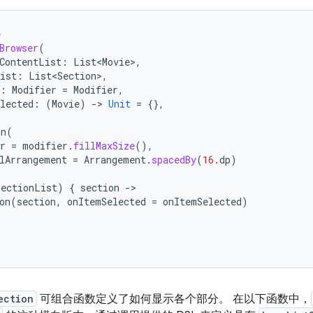
e
Browser
(
ContentList
:
List<Movie>
,
ist
:
List<Section>
,
:
Modifier
=
Modifier
,
lected
:
(
Movie
)
-
>
Unit
=
{},
mn
(
r
=
modifier
.
fillMaxSize
(),
lArrangement
=
Arrangement
.
spacedBy
(
16.
dp
)
sectionList
)
{
section
-
on
(
section
,
onItemSelected
=
onItemSelected
)
ection
可组合函数定义了如何显示各个部分。 在以下函数中，