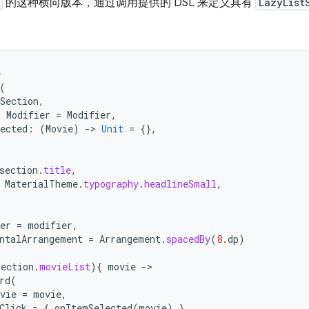
的这种横向版本，通过调用提供的 DSL 来定义具有
LazyList
e
(
Section
,
:
Modifier
=
Modifier
,
ected
:
(
Movie
)
-
>
Unit
=
{},
section
.
title
,
MaterialTheme
.
typography
.
headlineSmall
,
er
=
modifier
,
ntalArrangement
=
Arrangement
.
spacedBy
(
8.
dp
)
section
.
movieList
){
movie
-
rd
(
vie
=
movie
,
Click
=
{
onItemSelected
(
movie
)
}