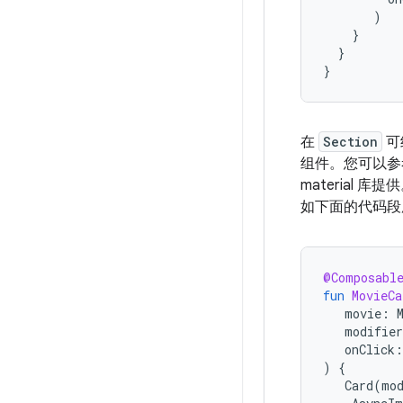
)
}
}
}
在
Section
可
组件。您可以
material 库提
如下面的代码段
@Composabl
fun
MovieCa
movie
:
modifier
onClick
:
)
{
Card
(
mo