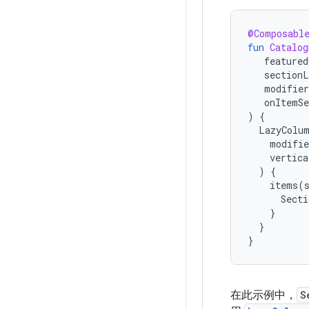
@Composabl
fun
Catalog
featured
sectionL
modifier
onItemSe
)
{
LazyColu
modifie
vertica
)
{
items
(
Secti
}
}
}
在此示例中，
S