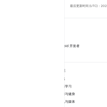
最后更新时间 (UTC)：202
微信
在微信中关注 Android 开发者
关于 ANDROID
发现
Android
游戏
适用于企业的 Android
机器学习
安全
健康与健身
源代码
相机与媒体