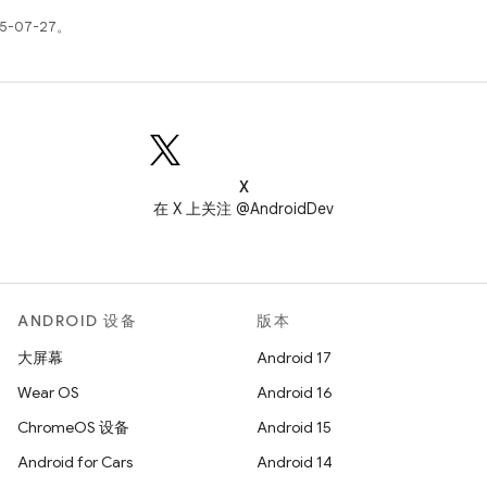
5-07-27。
X
在 X 上关注 @AndroidDev
ANDROID 设备
版本
大屏幕
Android 17
Wear OS
Android 16
ChromeOS 设备
Android 15
Android for Cars
Android 14