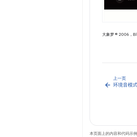
大象梦 © 2006，Blen
上一页
arrow_back
环境音模
本页面上的内容和代码示