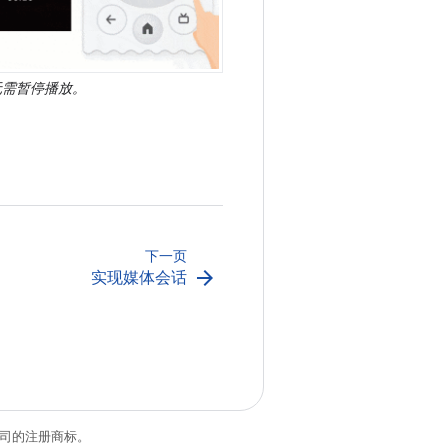
无需暂停播放。
下一页
arrow_forward
实现媒体会话
关联公司的注册商标。