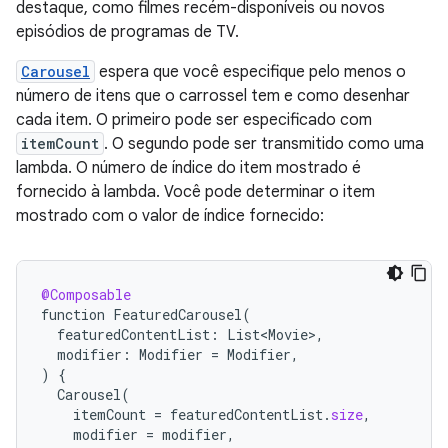
destaque, como filmes recém-disponíveis ou novos
episódios de programas de TV.
Carousel
espera que você especifique pelo menos o
número de itens que o carrossel tem e como desenhar
cada item. O primeiro pode ser especificado com
itemCount
. O segundo pode ser transmitido como uma
lambda. O número de índice do item mostrado é
fornecido à lambda. Você pode determinar o item
mostrado com o valor de índice fornecido:
@Composable
function
FeaturedCarousel
(
featuredContentList
:
List<Movie>
,
modifier
:
Modifier
=
Modifier
,
)
{
Carousel
(
itemCount
=
featuredContentList
.
size
,
modifier
=
modifier
,