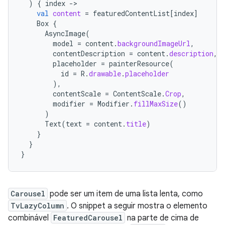
)
{
index
-
val
content
=
featuredContentList
[
index
]
Box
{
AsyncImage
(
model
=
content
.
backgroundImageUrl
,
contentDescription
=
content
.
description
,
placeholder
=
painterResource
(
id
=
R
.
drawable
.
placeholder
),
contentScale
=
ContentScale
.
Crop
,
modifier
=
Modifier
.
fillMaxSize
()
)
Text
(
text
=
content
.
title
)
}
}
}
Carousel
pode ser um item de uma lista lenta, como
TvLazyColumn
. O snippet a seguir mostra o elemento
combinável
FeaturedCarousel
na parte de cima de