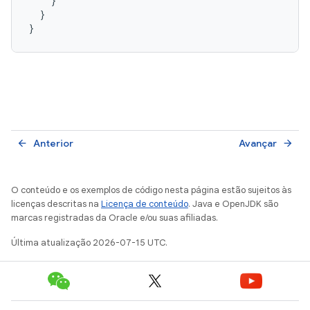
}
}
}
Anterior
Avançar
arrow_back
arrow_forward
O conteúdo e os exemplos de código nesta página estão sujeitos às
licenças descritas na
Licença de conteúdo
. Java e OpenJDK são
marcas registradas da Oracle e/ou suas afiliadas.
Última atualização 2026-07-15 UTC.