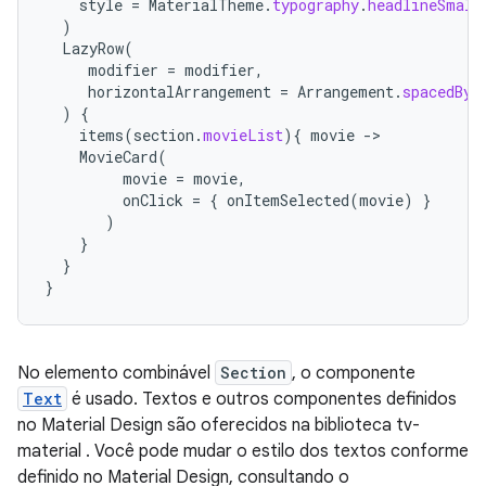
style
=
MaterialTheme
.
typography
.
headlineSmall
)
LazyRow
(
modifier
=
modifier
,
horizontalArrangement
=
Arrangement
.
spacedBy
(
)
{
items
(
section
.
movieList
){
movie
-
MovieCard
(
movie
=
movie
,
onClick
=
{
onItemSelected
(
movie
)
}
)
}
}
}
No elemento combinável
Section
, o componente
Text
é usado. Textos e outros componentes definidos
no Material Design são oferecidos na biblioteca tv-
material . Você pode mudar o estilo dos textos conforme
definido no Material Design, consultando o