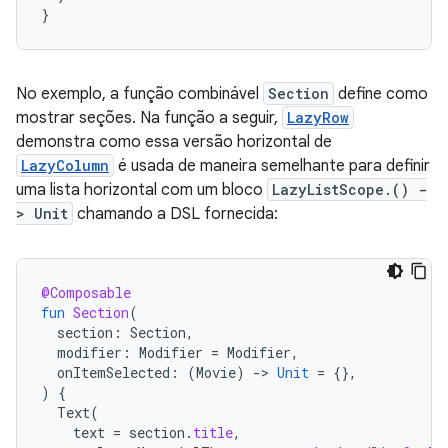
}
No exemplo, a função combinável
Section
define como
mostrar seções. Na função a seguir,
LazyRow
demonstra como essa versão horizontal de
LazyColumn
é usada de maneira semelhante para definir
uma lista horizontal com um bloco
LazyListScope.() -
> Unit
chamando a DSL fornecida:
@Composable
fun
Section
(
section
:
Section
,
modifier
:
Modifier
=
Modifier
,
onItemSelected
:
(
Movie
)
-
>
Unit
=
{},
)
{
Text
(
text
=
section
.
title
,