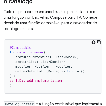
o catálogo
Tudo o que aparece em uma tela é implementado como
uma função combinável no Compose para TV. Comece
definindo uma função combinável para o navegador do
catálogo de mídia:
@Composable
fun
CatalogBrowser
(
featuredContentList
:
List<Movie>
,
sectionList
:
List<Section>
,
modifier
:
Modifier
=
Modifier
,
onItemSelected
:
(
Movie
)
-
>
Unit
=
{},
)
{
// ToDo: add implementation
}
CatalogBrowser
é a função combinável que implementa