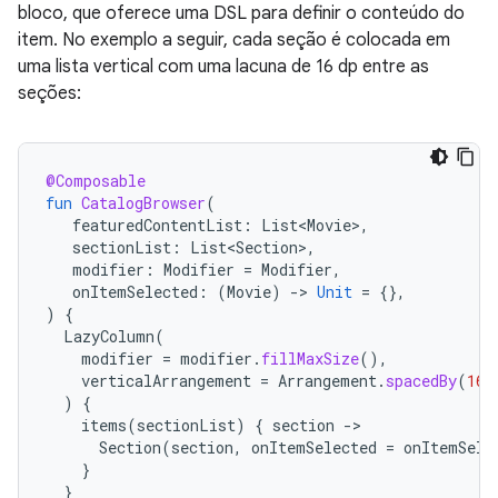
bloco, que oferece uma DSL para definir o conteúdo do
item. No exemplo a seguir, cada seção é colocada em
uma lista vertical com uma lacuna de 16 dp entre as
seções:
@Composable
fun
CatalogBrowser
(
featuredContentList
:
List<Movie>
,
sectionList
:
List<Section>
,
modifier
:
Modifier
=
Modifier
,
onItemSelected
:
(
Movie
)
-
>
Unit
=
{},
)
{
LazyColumn
(
modifier
=
modifier
.
fillMaxSize
(),
verticalArrangement
=
Arrangement
.
spacedBy
(
16.
)
{
items
(
sectionList
)
{
section
-
Section
(
section
,
onItemSelected
=
onItemSele
}
}