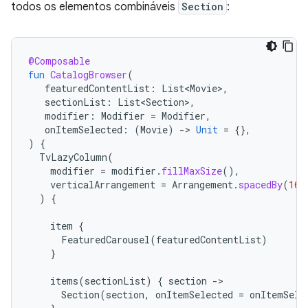
todos os elementos combináveis
Section
:
@Composable
fun
CatalogBrowser
(
featuredContentList
:
List<Movie>
,
sectionList
:
List<Section>
,
modifier
:
Modifier
=
Modifier
,
onItemSelected
:
(
Movie
)
-
>
Unit
=
{},
)
{
TvLazyColumn
(
modifier
=
modifier
.
fillMaxSize
(),
verticalArrangement
=
Arrangement
.
spacedBy
(
16.
)
{
item
{
FeaturedCarousel
(
featuredContentList
)
}
items
(
sectionList
)
{
section
-
Section
(
section
,
onItemSelected
=
onItemSele