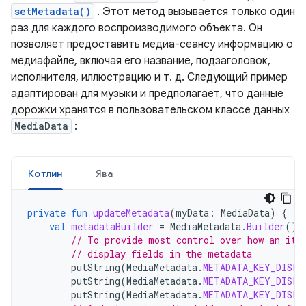
setMetadata()
. Этот метод вызывается только один
раз для каждого воспроизводимого объекта. Он
позволяет предоставить медиа-сеансу информацию о
медиафайле, включая его название, подзаголовок,
исполнителя, иллюстрацию и т. д. Следующий пример
адаптирован для музыки и предполагает, что данные
дорожки хранятся в пользовательском классе данных
MediaData
:
Котлин
Ява
private
fun
updateMetadata
(
myData
:
MediaData
)
{
val
metadataBuilder
=
MediaMetadata
.
Builder
().
// To provide most control over how an ite
// display fields in the metadata
putString
(
MediaMetadata
.
METADATA_KEY_DISPL
putString
(
MediaMetadata
.
METADATA_KEY_DISPL
putString
(
MediaMetadata
.
METADATA_KEY_DISPL