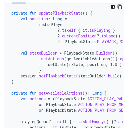
private
fun
updatePlaybackState
()
{
val
position
:
Long
=
mediaPlayer
?.
takeIf
{
it
.
isPlaying
}
?.
currentPosition
?.
toLong
()
?:
PlaybackState
.
PLAYBACK_POSI
val
stateBuilder
=
PlaybackState
.
Builder
()
.
setActions
(
getAvailableActions
()).
app
setState
(
mState
,
position
,
1.0f
)
}
session
.
setPlaybackState
(
stateBuilder
.
build
())
}
private
fun
getAvailableActions
():
Long
{
var
actions
=
(
PlaybackState
.
ACTION_PLAY_PAUSE
or
PlaybackState
.
ACTION_PLAY_FROM_MEDI
or
PlaybackState
.
ACTION_PLAY_FROM_SEAR
playingQueue
?.
takeIf
{
it
.
isNotEmpty
()
}
?.
appl
actions
=
if
(
mState
==
PlaybackState
.
STAT