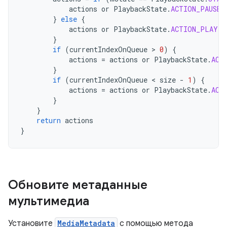
actions
or
PlaybackState
.
ACTION_PAUSE
}
else
{
actions
or
PlaybackState
.
ACTION_PLAY
}
if
(
currentIndexOnQueue
 > 
0
)
{
actions
=
actions
or
PlaybackState
.
ACT
}
if
(
currentIndexOnQueue
 < 
size
-
1
)
{
actions
=
actions
or
PlaybackState
.
ACT
}
}
return
actions
}
Обновите метаданные
мультимедиа
Установите
MediaMetadata
с помощью метода