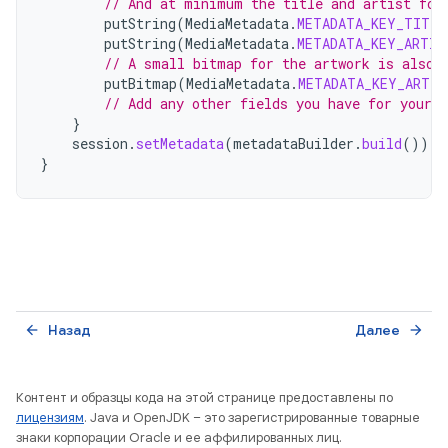
// And at minimum the title and artist for
putString
(
MediaMetadata
.
METADATA_KEY_TITLE
putString
(
MediaMetadata
.
METADATA_KEY_ARTIS
// A small bitmap for the artwork is also 
putBitmap
(
MediaMetadata
.
METADATA_KEY_ART
,
// Add any other fields you have for your d
}
session
.
setMetadata
(
metadataBuilder
.
build
())
}
Назад
Далее
arrow_back
arrow_forward
Контент и образцы кода на этой странице предоставлены по
лицензиям
. Java и OpenJDK – это зарегистрированные товарные
знаки корпорации Oracle и ее аффилированных лиц.