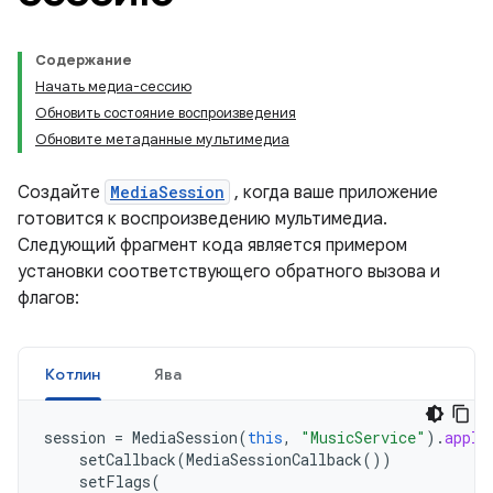
Содержание
Начать медиа-сессию
Обновить состояние воспроизведения
Обновите метаданные мультимедиа
Создайте
MediaSession
, когда ваше приложение
готовится к воспроизведению мультимедиа.
Следующий фрагмент кода является примером
установки соответствующего обратного вызова и
флагов:
Котлин
Ява
session
=
MediaSession
(
this
,
"MusicService"
).
apply
setCallback
(
MediaSessionCallback
())
setFlags
(