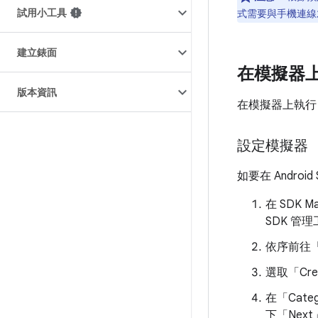
試用小工具
式需要與手機連線
建立錶面
在模擬器
版本資訊
在模擬器上執行 
設定模擬器
如要在 Andro
在 SDK M
SDK 管
依序前往「To
選取「Crea
在「Cate
下「Next