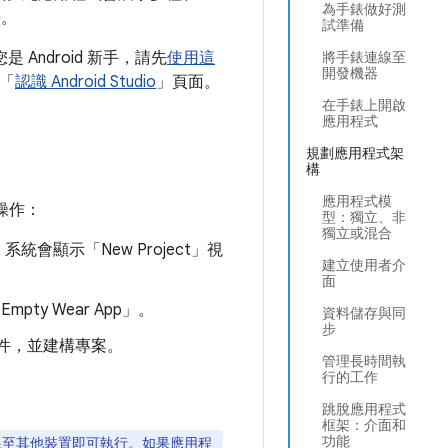
為手錶做好測
法。
試準備
是 Android 新手，請先
使用這
將手錶連線至
開發機器
閱「
認識 Android Studio
」頁面。
在手錶上開啟
應用程式
規劃應用程式架
構
應用程式模
操作：
型：獨立、非
獨立或混合
。系統會顯示「New Project」
視
建立使用者介
面
ty Wear App」
。
資料儲存與同
步
依附元件，並建構專案。
管理長時間執
行的工作
跳脫應用程式
框架：介面和
功能
連線至其他裝置即可執行。如果應用程