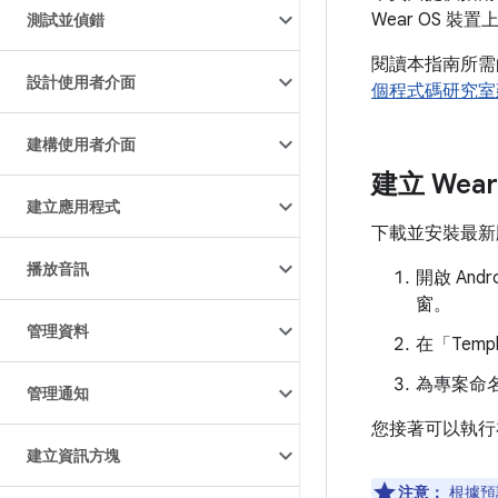
Wear OS
測試並偵錯
閱讀本指南所需的
設計使用者介面
個程式碼研究室
建構使用者介面
建立 Wea
建立應用程式
下載並安裝最新版 A
播放音訊
開啟 Andr
窗。
管理資料
在「Templ
為專案命名
管理通知
您接著可以執行在
建立資訊方塊
注意：
根據預設