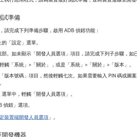
上執行應用程式，請為裝置做好測試準備，並將裝置連線至開發
測試準備
，請完成下列準備步驟，啟用 ADB 偵錯功能：
上的「設定」
選單。
底部。如未顯示「開發人員選項」
項目，請完成下列子步驟，如
輕觸「系統」>「關於」
，或是「系統」>「關於」>「版本」
。
「版本號碼」
項目，然後輕觸七次。如果需要輸入 PIN 碼或
。
」
選單中，輕觸「開發人員選項」
。
B 偵錯」
選項。
定裝置端開發人員選項
」。
至開發機器