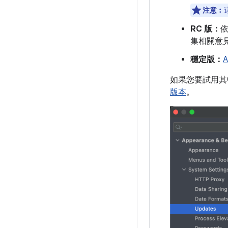
注意︰
RC 版：
集相關意
穩定版：
A
如果您要試用其中
版本
。