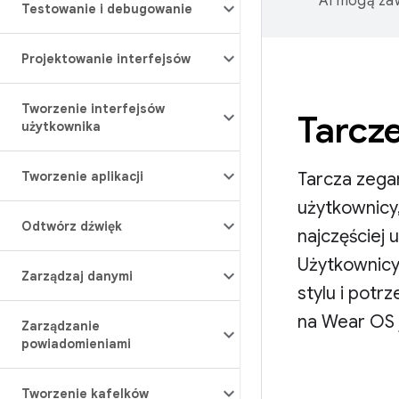
AI mogą zaw
Testowanie i debugowanie
Projektowanie interfejsów
Tworzenie interfejsów
Tarcz
użytkownika
Tarcza zegar
Tworzenie aplikacji
użytkownicy,
Odtwórz dźwięk
najczęściej
Użytkownicy
Zarządzaj danymi
stylu i potr
na Wear OS j
Zarządzanie
powiadomieniami
Tworzenie kafelków