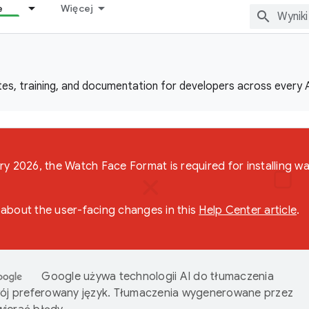
e
Więcej
es, training, and documentation for developers across every 
ry 2026, the Watch Face Format is required for installing w
about the user-facing changes in this
Help Center article
.
Google używa technologii AI do tłumaczenia
wój preferowany język. Tłumaczenia wygenerowane przez