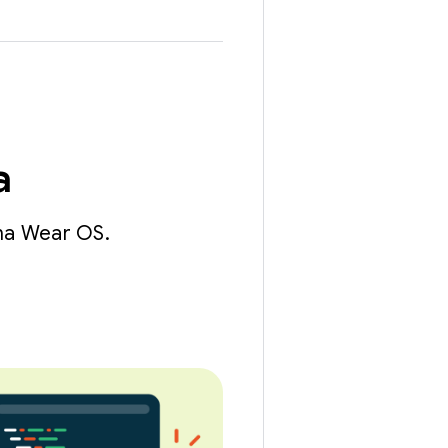
ka
na Wear OS.