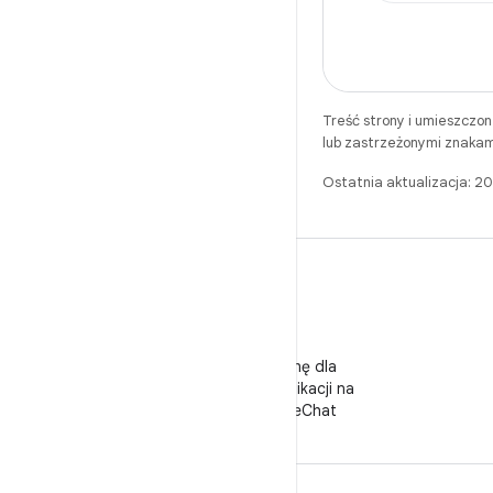
Treść strony i umieszczo
lub zastrzeżonymi znakam
Ostatnia aktualizacja: 2
WeChat
Obserwuj stronę dla
deweloperów aplikacji na
Androida w WeChat