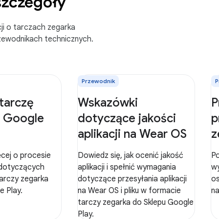
szczegóły
ji o tarczach zegarka
rzewodnikach technicznych.
Przewodnik
P
 tarczę
Wskazówki
P
w Google
dotyczące jakości
p
aplikacji na Wear OS
z
cej o procesie
Dowiedz się, jak ocenić jakość
Po
 dotyczących
aplikacji i spełnić wymagania
wy
tarczy zegarka
dotyczące przesyłania aplikacji
os
e Play.
na Wear OS i pliku w formacie
na
tarczy zegarka do Sklepu Google
Play.