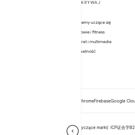
WIĘCEJ INFORMACJI O
ODKRYWAJ
ANDROIDZIE
Gry
Android
Systemy uczące się
Android dla firm
Zdrowie i fitness
Zabezpieczenia
Aparat i multimedia
Źródło
Prywatność
Wiadomości
5G
Blog
Podcasty
Android
Chrome
Firebase
Google Clou
Prywatność
Licencja
Wytyczne dotyczące marki
ICP证合字B2