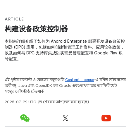
ARTICLE
构建设备政策控制器
本指南详细介绍了如何为 Android Enterprise 部署开发设备政策控
制器 (DPC) 应用，包括如何创建和管理工作资料、应用设备政策，
以及如何与 DPC 支持库集成以实现受管理配置和 Google Play 账
号配置。
এই পৃষ্ঠার কন্টেন্ট ও কোডের নমুনাগুলি
Content License
-এ বর্ণিত লাইসেন্সের
অধীনস্থ। Java এবং OpenJDK হল Oracle এবং/অথবা তার অ্যাফিলিয়েট
সংস্থার রেজিস্টার্ড ট্রেডমার্ক।
2025-07-29 UTC-তে শেষবার আপডেট করা হয়েছে।