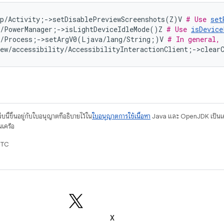
p/Activity;->setDisablePreviewScreenshots(Z)V 
# Use 
set
s/PowerManager;->isLightDeviceIdleMode()Z 
# Use 
isDevice
s/Process;->setArgV0(Ljava/lang/String;)V 
# In general, 
ew/accessibility/AccessibilityInteractionClient;->clear
บนี้ขึ้นอยู่กับใบอนุญาตที่อธิบายไว้ใน
ใบอนุญาตการใช้เนื้อหา
Java และ OpenJDK เป็นเคร
นเครือ
UTC
X