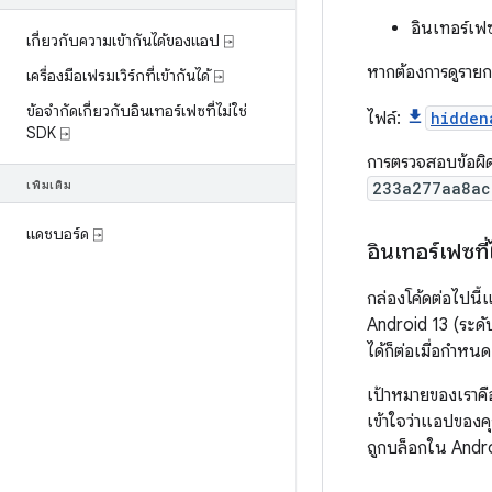
อินเทอร์เฟซ
เกี่ยวกับความเข้ากันได้ของแอป ⍈
หากต้องการดูรายก
เครื่องมือเฟรมเวิร์กที่เข้ากันได้ ⍈
ข้อจำกัดเกี่ยวกับอินเทอร์เฟซที่ไม่ใช่
ไฟล์:
hidden
SDK ⍈
การตรวจสอบข้อผิ
เพิ่มเติม
233a277aa8ac
แดชบอร์ด ⍈
อินเทอร์เฟซที
กล่องโค้ดต่อไปนี้
Android 13 (ระดับ
ได้ก็ต่อเมื่อกำหน
เป้าหมายของเราคื
เข้าใจว่าแอปของค
ถูกบล็อกใน Andr