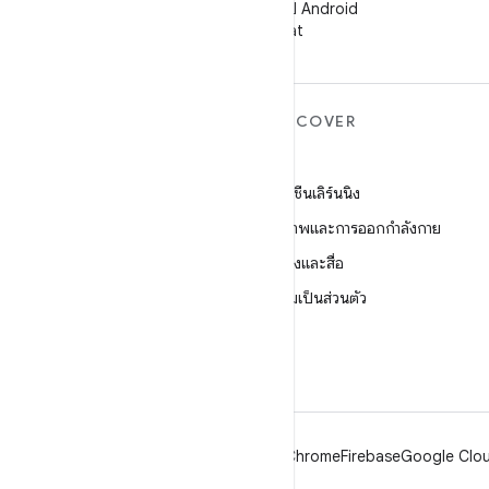
ติดตามนักพัฒนาแอป Android
บน WeChat
ANDROID เพิ่มเติม
DISCOVER
Android
เกม
Android สำหรับองค์กร
แมชชีนเลิร์นนิง
ความปลอดภัย
สุขภาพและการออกกำลังกาย
ซอร์ส
กล้องและสื่อ
ข่าว
ความเป็นส่วนตัว
บล็อก
5G
พอดแคสต์
Android
Chrome
Firebase
Google Clou