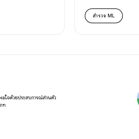
สำรวจ ML
ึงพอใจด้วยประสบการณ์ส่วนตัว
เภท