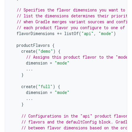
// Specifies the flavor dimensions you want to u
// list the dimensions determines their priority
// when Gradle merges variant sources and config
// each product flavor you configure to one of t
flavorDimensions
+=
listOf
(
"api"
,
"mode"
)
productFlavors
{
create
(
"demo"
)
{
// Assigns this product flavor to the "mode"
dimension
=
"mode"
...
}
create
(
"full"
)
{
dimension
=
"mode"
...
}
// Configurations in the "api" product flavors
// flavors and the defaultConfig block. Gradle
// between flavor dimensions based on the orde