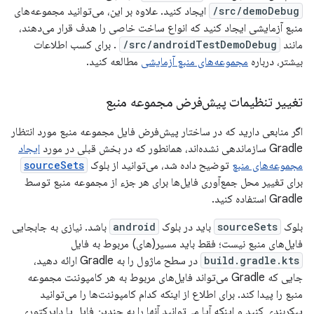
src/demoDebug/
ایجاد کنید. علاوه بر این، می‌توانید مجموعه‌های
منبع آزمایشی ایجاد کنید که انواع ساخت خاصی را هدف قرار می‌دهند،
مانند
src/androidTestDemoDebug/
. برای کسب اطلاعات
بیشتر، درباره
مجموعه‌های منبع آزمایشی
مطالعه کنید.
تغییر تنظیمات پیش‌فرض مجموعه منبع
اگر منابعی دارید که در ساختار پیش‌فرض فایل مجموعه منبع مورد انتظار
Gradle سازماندهی نشده‌اند، همانطور که در بخش قبلی در مورد
ایجاد
مجموعه‌های منبع
توضیح داده شد، می‌توانید از بلوک
sourceSets
برای تغییر محل جمع‌آوری فایل‌ها برای هر جزء از مجموعه منبع توسط
Gradle استفاده کنید.
بلوک
sourceSets
باید در بلوک
android
باشد. نیازی به جابجایی
فایل‌های منبع نیست؛ فقط باید مسیر(های) مربوط به فایل
build.gradle.kts
در سطح ماژول را به Gradle ارائه دهید،
جایی که Gradle می‌تواند فایل‌های مربوط به هر کامپوننت مجموعه
منبع را پیدا کند. برای اطلاع از اینکه کدام کامپوننت‌ها را می‌توانید
پیکربندی کنید و اینکه آیا می‌توانید آنها را به چندین فایل یا دایرکتوری