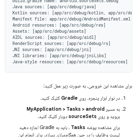
build.gradle name: android.sourceSets.debug

Java sources: [app/src/debug/java]

Kotlin sources: [app/src/debug/kotlin, app/src/debu
Manifest file: app/src/debug/AndroidManifest.xml

Android resources: [app/src/debug/res]

Assets: [app/src/debug/assets]

AIDL sources: [app/src/debug/aidl]

RenderScript sources: [app/src/debug/rs]

JNI sources: [app/src/debug/jni]

JNI libraries: [app/src/debug/jniLibs]

برای مشاهده این خروجی، به صورت زیر عمل کنید:
در نوار ابزار پنجره، روی
Gradle
کلیک کنید.
به مسیر
MyApplication > Tasks > android
بروید و روی
sourceSets
دوبار کلیک کنید.
برای مشاهده پوشه
Tasks
، باید به Gradle اجازه دهید
لیست وظایف را در حین همگام‌سازی بسازد. برای انجام این