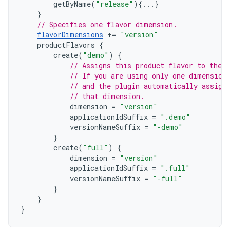
getByName
(
"release"
){...}
}
// Specifies one flavor dimension.
flavorDimensions
+=
"version"
productFlavors
{
create
(
"demo"
)
{
// Assigns this product flavor to the 
// If you are using only one dimension
// and the plugin automatically assign
// that dimension.
dimension
=
"version"
applicationIdSuffix
=
".demo"
versionNameSuffix
=
"-demo"
}
create
(
"full"
)
{
dimension
=
"version"
applicationIdSuffix
=
".full"
versionNameSuffix
=
"-full"
}
}
}