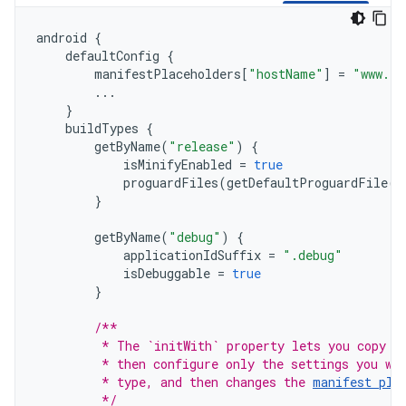
android
{
defaultConfig
{
manifestPlaceholders
[
"hostName"
]
=
"www.ex
...
}
buildTypes
{
getByName
(
"release"
)
{
isMinifyEnabled
=
true
proguardFiles
(
getDefaultProguardFile
(
"
}
getByName
(
"debug"
)
{
applicationIdSuffix
=
".debug"
isDebuggable
=
true
}
/**
         * The `initWith` property lets you copy c
         * then configure only the settings you wa
         * type, and then changes the 
manifest pla
         */