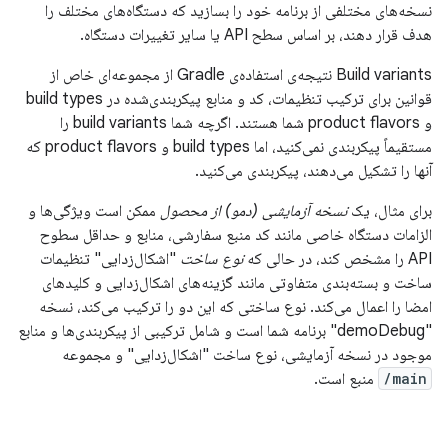
نسخه‌های مختلفی از برنامه خود را بسازید که دستگاه‌های مختلف را
هدف قرار دهند، بر اساس سطح API یا سایر تغییرات دستگاه.
Build variants نتیجه‌ی استفاده‌ی Gradle از مجموعه‌ای خاص از
قوانین برای ترکیب تنظیمات، کد و منابع پیکربندی‌شده در build types
و product flavors شما هستند. اگرچه شما build variants را
مستقیماً پیکربندی نمی‌کنید، اما build types و product flavors که
آنها را تشکیل می‌دهند، پیکربندی می‌کنید.
برای مثال، یک
نسخه آزمایشی (دمو) از محصول
ممکن است ویژگی‌ها و
الزامات دستگاه خاصی مانند کد منبع سفارشی، منابع و حداقل سطوح
API را مشخص کند، در حالی که
نوع ساخت
"اشکال‌زدایی" تنظیمات
ساخت و بسته‌بندی متفاوتی مانند گزینه‌های اشکال‌زدایی و کلیدهای
امضا را اعمال می‌کند. نوع ساختی که این دو را ترکیب می‌کند، نسخه
"demoDebug" برنامه شما است و شامل ترکیبی از پیکربندی‌ها و منابع
موجود در نسخه آزمایشی، نوع ساخت "اشکال‌زدایی" و مجموعه
main/
منبع است.