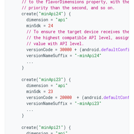
// to the flavorDimensions property, with the 
// priority than the second, and so on.
create
(
"minApi24"
)
{
dimension
=
"api"
minSdk
=
24
// To ensure the target device receives the 
// the highest compatible API level, assign 
// value with API level.
versionCode
=
30000
+
(
android
.
defaultConfig
versionNameSuffix
=
"-minApi24"
...
}
create
(
"minApi23"
)
{
dimension
=
"api"
minSdk
=
23
versionCode
=
20000
+
(
android
.
defaultConfi
versionNameSuffix
=
"-minApi23"
...
}
create
(
"minApi21"
)
{
dimension
=
"api"