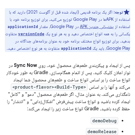
توجه:
اگر یک برنامه قدیمی (ایجاد شده قبل از آگوست 2021) دارید که با
استفاده از APKها در Google Play توزیع می‌کنید، برای توزیع برنامه خود با
استفاده از
پشتیبانی چندین APK
در Google Play، مقدار
applicationId
یکسانی را به همه انواع اختصاص دهید و به هر نوع یک
متفاوت
versionCode
بدهید. برای توزیع انواع مختلف برنامه خود به عنوان برنامه‌های جداگانه در
Google Play، باید یک
متفاوت به هر نوع اختصاص دهید.
applicationId
پس از ایجاد و پیکربندی طعم‌های محصول خود، روی
Sync Now
در
نوار اعلان کلیک کنید. پس از اتمام همگام‌سازی، Gradle به طور خودکار
انواع ساخت را بر اساس انواع ساخت و طعم‌های محصول شما ایجاد
می‌کند و آنها را بر اساس
<product-flavor><Build-Type>
نامگذاری می‌کند. به عنوان مثال، اگر طعم‌های محصول "دمو" و "کامل"
ایجاد کرده باشید و انواع ساخت پیش‌فرض "اشکال‌زدایی" و "انتشار" را
حفظ کرده باشید، Gradle انواع ساخت زیر را ایجاد می‌کند:
demoDebug
demoRelease