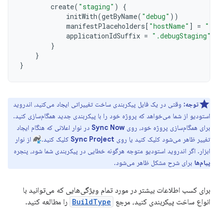
create
(
"staging"
)
{
initWith
(
getByName
(
"debug"
))
manifestPlaceholders
[
"hostName"
]
=
"in
applicationIdSuffix
=
".debugStaging"
}
}
}
توجه:
وقتی در یک فایل پیکربندی ساخت تغییراتی ایجاد می‌کنید، اندروید
استودیو از شما می‌خواهد که پروژه خود را با پیکربندی جدید همگام‌سازی کنید.
برای همگام‌سازی پروژه خود، روی
Sync Now
در نوار اعلانی که هنگام ایجاد
تغییر ظاهر می‌شود کلیک کنید یا روی
Sync Project
کلیک کنید.
از نوار
ابزار. اگر اندروید استودیو متوجه هرگونه خطایی در پیکربندی شما شود، پنجره
پیام‌ها
برای شرح مشکل ظاهر می‌شود.
برای کسب اطلاعات بیشتر در مورد تمام ویژگی‌هایی که می‌توانید با
انواع ساخت پیکربندی کنید، مرجع
BuildType
را مطالعه کنید.