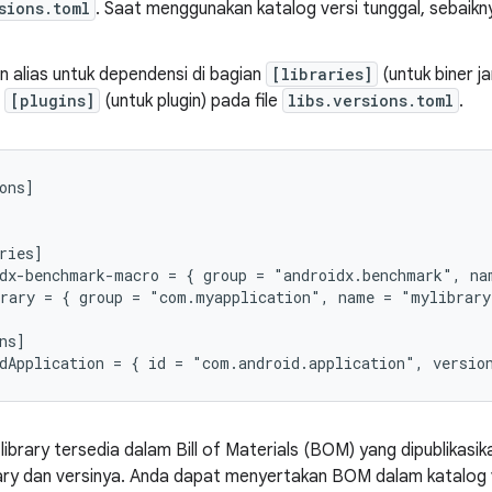
sions.toml
. Saat menggunakan katalog versi tunggal, sebaikny
 alias untuk dependensi di bagian
[libraries]
(untuk biner ja
u
[plugins]
(untuk plugin) pada file
libs.versions.toml
.
ons]

ries]

dx-benchmark-macro = { group = "androidx.benchmark", na
rary = { group = "com.myapplication", name = "mylibrary
ns]

ibrary tersedia dalam Bill of Materials (BOM) yang dipublika
rary dan versinya. Anda dapat menyertakan BOM dalam katalog ver