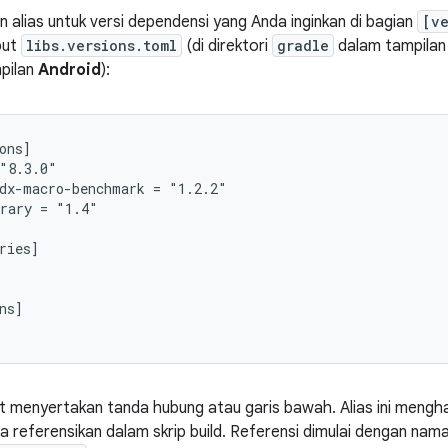
alias untuk versi dependensi yang Anda inginkan di bagian
[ve
but
libs.versions.toml
(di direktori
gradle
dalam tampila
pilan
Android
):
ons]

"8.3.0"

dx-macro-benchmark = "1.2.2"

rary = "1.4"

ries]

ns]

t menyertakan tanda hubung atau garis bawah. Alias ini menghas
 referensikan dalam skrip build. Referensi dimulai dengan nam