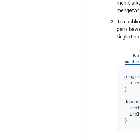
membiarka
mengetahu
Tambahkan 
garis bawa
tingkat mod
Kot
plugin
alia
}
depend
impl
impl
}