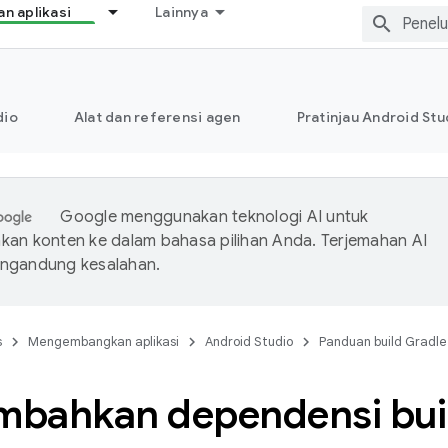
 aplikasi
Lainnya
dio
Alat dan referensi agen
Pratinjau Android Stu
Google menggunakan teknologi AI untuk
an konten ke dalam bahasa pilihan Anda. Terjemahan AI
ngandung kesalahan.
s
Mengembangkan aplikasi
Android Studio
Panduan build Gradle
bahkan dependensi bui