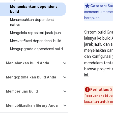
Catatan:
Saa
Menambahkan dependensi
build
membantu memast
harapkan.
Menambahkan dependensi
native
Sistem build Gr
Mengelola repositori jarak jauh
lainnya ke buil
Memverifikasi dependensi build
jarak jauh, dan 
Mengupgrade dependensi build
menjelaskan car
dan konfigurasi
mendalam tenta
Menjalankan build Anda
bahwa project 
ini.
Mengoptimalkan build Anda
Perhatian:
Sa
Memperluas build
'com.android.t
kesulitan untuk 
Memublikasikan library Anda