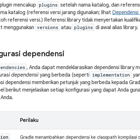
 plugin mencakup
plugins
setelah nama katalog, dan referens
ma katalog (referensi versi jarang digunakan; lihat
Dependensi 
oh referensi versi.) Referensi library tidak menyertakan kualifik
at menggunakan
versions
atau
plugins
di awal alias library.
gurasi dependensi
pendencies
, Anda dapat mendeklarasikan dependensi library m
urasi dependensi
yang berbeda (seperti
implementation
yan
rasi dependensi memberikan petunjuk yang berbeda kepada Gra
el berikut menjelaskan setiap konfigurasi yang dapat Anda gun
 Anda.
Perilaku
tion
Gradle menambahkan dependensi ke classpath kompilasi