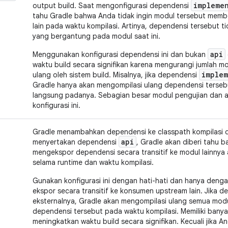
impleme
output build. Saat mengonfigurasi dependensi
tahu Gradle bahwa Anda tidak ingin modul tersebut mem
lain pada waktu kompilasi. Artinya, dependensi tersebut ti
yang bergantung pada modul saat ini.
api
Menggunakan konfigurasi dependensi ini dan bukan
waktu build secara signifikan karena mengurangi jumlah mo
implem
ulang oleh sistem build. Misalnya, jika dependensi
Gradle hanya akan mengompilasi ulang dependensi terse
langsung padanya. Sebagian besar modul pengujian dan 
konfigurasi ini.
Gradle menambahkan dependensi ke classpath kompilasi d
api
menyertakan dependensi
, Gradle akan diberi tahu 
mengekspor dependensi secara transitif ke modul lainnya 
selama runtime dan waktu kompilasi.
Gunakan konfigurasi ini dengan hati-hati dan hanya deng
ekspor secara transitif ke konsumen upstream lain. Jika 
eksternalnya, Gradle akan mengompilasi ulang semua modu
dependensi tersebut pada waktu kompilasi. Memiliki ban
meningkatkan waktu build secara signifikan. Kecuali jika 