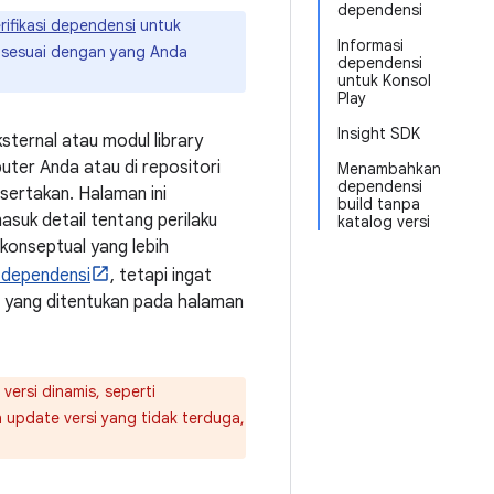
dependensi
rifikasi dependensi
untuk
Informasi
 sesuai dengan yang Anda
dependensi
untuk Konsol
Play
Insight SDK
sternal atau modul library
uter Anda atau di repositori
Menambahkan
dependensi
isertakan. Halaman ini
build tanpa
suk detail tentang perilaku
katalog versi
 konseptual yang lebih
 dependensi
, tetapi ingat
yang ditentukan pada halaman
rsi dinamis, seperti
 update versi yang tidak terduga,