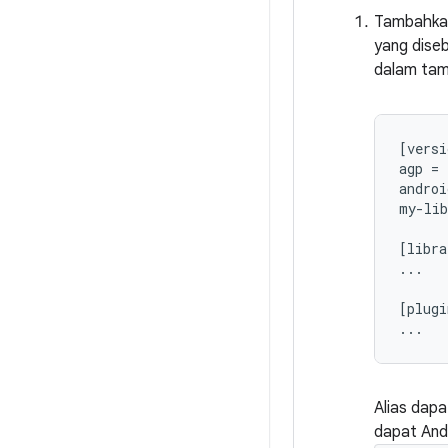
Tambahkan 
yang dise
dalam tam
[versi
agp = 
androi
my-lib
[libra
...

[plugi
Alias dapa
dapat Anda