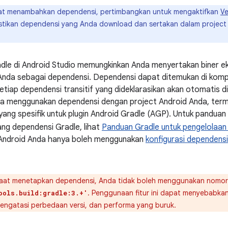
t menambahkan dependensi, pertimbangkan untuk mengaktifkan
Ve
ikan dependensi yang Anda download dan sertakan dalam project
adle di Android Studio memungkinkan Anda menyertakan biner ek
d Anda sebagai dependensi. Dependensi dapat ditemukan di komp
setiap dependensi transitif yang dideklarasikan akan otomatis d
a menggunakan dependensi dengan project Android Anda, terma
 yang spesifik untuk plugin Android Gradle (AGP). Untuk panduan
ng dependensi Gradle, lihat
Panduan Gradle untuk pengelolaan
Android Anda hanya boleh menggunakan
konfigurasi dependensi
at menetapkan dependensi, Anda tidak boleh menggunakan nomor ve
. Penggunaan fitur ini dapat menyebabkan
ools.build:gradle:3.+'
mengatasi perbedaan versi, dan performa yang buruk.