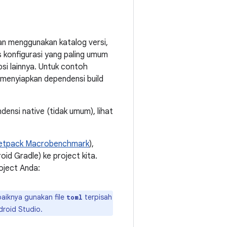
an menggunakan katalog versi,
 konfigurasi yang paling umum
si lainnya. Untuk contoh
 menyiapkan dependensi build
.
si native (tidak umum), lihat
 Jetpack Macrobenchmark
),
roid Gradle) ke project kita.
oject Anda:
baiknya gunakan file
terpisah
toml
droid Studio.