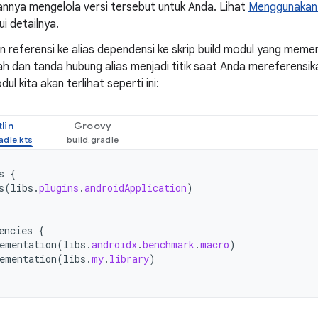
nnya mengelola versi tersebut untuk Anda. Lihat
Menggunakan B
i detailnya.
referensi ke alias dependensi ke skrip build modul yang meme
h dan tanda hubung alias menjadi titik saat Anda mereferensikann
ul kita akan terlihat seperti ini:
lin
Groovy
s
{
s
(
libs
.
plugins
.
androidApplication
)
encies
{
ementation
(
libs
.
androidx
.
benchmark
.
macro
)
ementation
(
libs
.
my
.
library
)