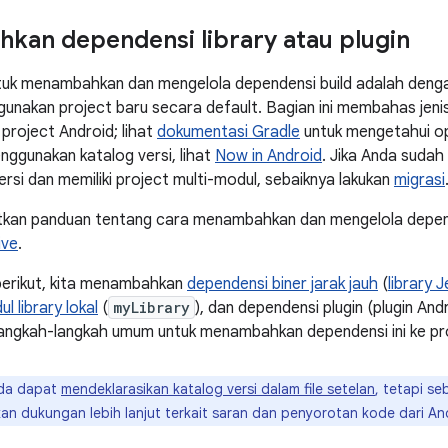
an dependensi library atau plugin
tuk menambahkan dan mengelola dependensi build adalah deng
unakan project baru secara default. Bagian ini membahas jenis
 project Android; lihat
dokumentasi Gradle
untuk mengetahui op
enggunakan katalog versi, lihat
Now in Android
. Jika Anda sudah
ersi dan memiliki project multi-modul, sebaiknya lakukan
migrasi
kan panduan tentang cara menambahkan dan mengelola dependen
ive
.
erikut, kita menambahkan
dependensi biner jarak jauh
(
library
 library lokal
(
myLibrary
), dan dependensi plugin (plugin And
langkah-langkah umum untuk menambahkan dependensi ini ke pr
da dapat
mendeklarasikan katalog versi dalam file setelan
, tetapi se
n dukungan lebih lanjut terkait saran dan penyorotan kode dari An