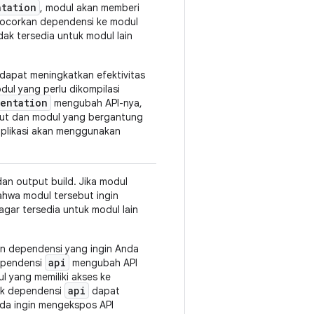
ntation
, modul akan memberi
bocorkan dependensi ke modul
dak tersedia untuk modul lain
dapat meningkatkan efektivitas
dul yang perlu dikompilasi
entation
mengubah API-nya,
but dan modul yang bergantung
aplikasi akan menggunakan
an output build. Jika modul
bahwa modul tersebut ingin
agar tersedia untuk modul lain
an dependensi yang ingin Anda
api
dependensi
mengubah API
l yang memiliki akses ke
api
yak dependensi
dapat
Anda ingin mengekspos API