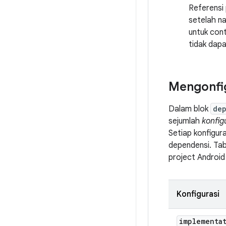
Referensi
setelah na
untuk cont
tidak dap
Mengonfi
Dalam blok
de
sejumlah
konfig
Setiap konfigu
dependensi. Tab
project Android
Konfigurasi
implementa