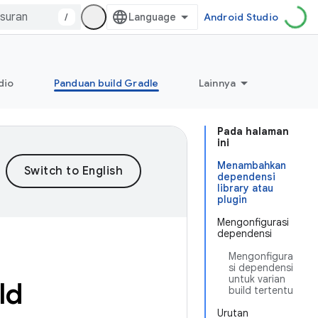
/
Android Studio
dio
Panduan build Gradle
Lainnya
Pada halaman
ini
Menambahkan
dependensi
library atau
plugin
Mengonfigurasi
dependensi
Mengonfigura
si dependensi
untuk varian
ld
build tertentu
Urutan