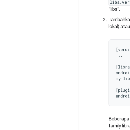
libs.ver
"libs".
Tambahkan
lokal) ata
[versi
...

[libra
androi
my-lib
[plugi
Beberapa l
family lib