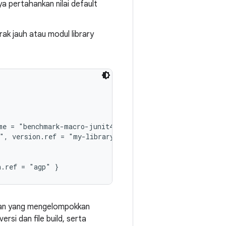
a pertahankan nilai default
rak jauh atau modul library
me = "benchmark-macro-junit4", version.ref = "androidx-m
", version.ref = "my-library" }

sikan yang mengelompokkan
si dan file build, serta