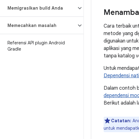
Memigrasikan build Anda
Menambahk
Memecahkan masalah
Cara terbaik un
metode yang dig
digunakan untuk
Referensi API plugin Android
aplikasi yang m
Gradle
tanpa katalog v
Untuk mendapat
Dependensi nat
Dalam contoh b
dependensi modul
Berikut adalah 
Catatan:
An
untuk mendapatka