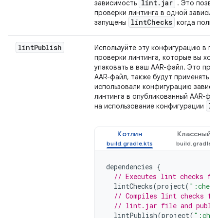
lint.jar
зависимость
. Это позво
проверки линтинга в одной зависим
lintChecks
запущены
когда польз
lint
Publish
Используйте эту конфигурацию в пр
проверки линтинга, которые вы хот
упаковать в ваш AAR-файл. Это при
AAR-файл, также будут применять эт
использовали конфигурацию завис
линтинга в опубликованный AAR-фай
li
на использование конфигурации
Котлин
Классный
dependencies
{
// Executes lint checks fr
lintChecks
(
project
(
":check
// Compiles lint checks fr
// lint.jar file and publi
lintPublish
(
project
(
":chec