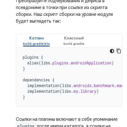
Преобразуйте подчеркивания и дефисы в
псевдониме в точки при ссылке из скрипта
сборки. Наш скрипт сборки на уровне модуля
будет выглядеть так:
Котлин
Классный
plugins
{
alias
(
libs
.
plugins
.
androidApplication
)
}
dependencies
{
implementation
(
libs
.
androidx
.
benchmark
.
macr
implementation
(
libs
.
my
.
library
)
}
Ссылки на плагины включают в себя упоминание
plugins
после имени каталога, а ссылки на