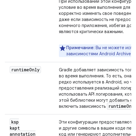
При использовании этой конфигура
условие во время выполнения для п
корректно изменять свое поведение
даже если зависимость не предоста
конечного приложения, избегая доб
являются критически важными.
Примечание:
Вы не можете испо
зависимостями Android Archive (A
runtime
Only
Gradle добавляет зависимость толь
во время выполнения. То есть, она 
редко используется в Android, но ч
предоставления реализаций логиро
использовать API логирования, кот
этой библиотеки могут добавить её
runtime
Onl
включить зависимость
ksp
Эти конфигурации предоставляют 
kapt
и другие символы в вашем коде пер
annotation
код или генерируют дополнительный