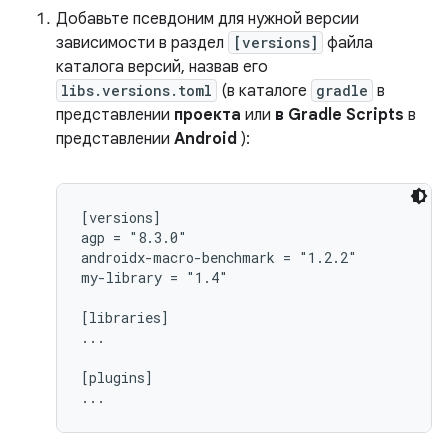
Добавьте псевдоним для нужной версии
зависимости в раздел
[versions]
файла
каталога версий, назвав его
libs.versions.toml
(в каталоге
gradle
в
представлении
проекта
или
в Gradle Scripts
в
представлении
Android
):
[versions]

agp = "8.3.0"

androidx-macro-benchmark = "1.2.2"

my-library = "1.4"

[libraries]

...

[plugins]
