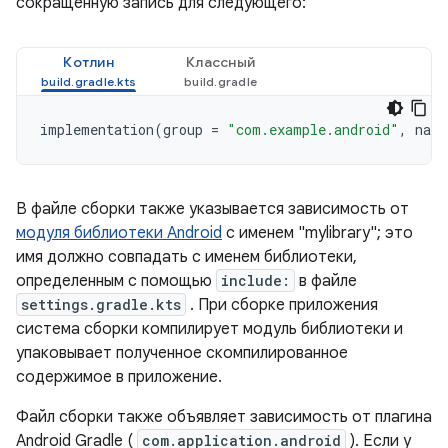
сокращенную запись для следующего:
Котлин
Классный
implementation
(
group
=
"com.example.android"
,
name
В файле сборки также указывается зависимость от
модуля библиотеки Android
с именем "mylibrary"; это
имя должно совпадать с именем библиотеки,
определенным с помощью
include:
в файле
settings.gradle.kts
. При сборке приложения
система сборки компилирует модуль библиотеки и
упаковывает полученное скомпилированное
содержимое в приложение.
Файл сборки также объявляет зависимость от плагина
Android Gradle (
com.application.android
). Если у