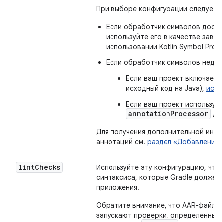
При выборе конфигурации следует 
Если обработчик символов доступе
используйте его в качестве зав
использовании Kotlin Symbol Proc
Если обработчик символов недост
Если ваш проект включает и
исходный код на Java),
исп
Если ваш проект использует
annotationProcessor
для
Для получения дополнительной инф
аннотаций см.
раздел «Добавление
lint
Checks
Используйте эту конфигурацию, чт
синтаксиса, которые Gradle должен
приложения.
Обратите внимание, что AAR-файл
запускают проверки, определенные 