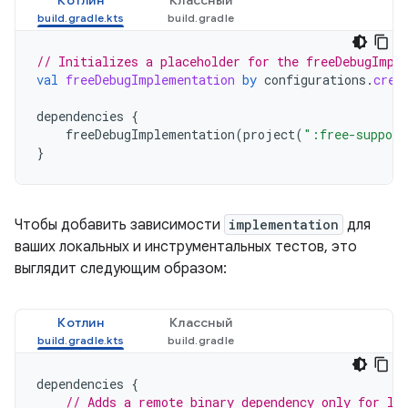
Котлин
Классный
// Initializes a placeholder for the freeDebugImpl
val
freeDebugImplementation
by
configurations
.
crea
dependencies
{
freeDebugImplementation
(
project
(
":free-support
}
Чтобы добавить зависимости
implementation
для
ваших локальных и инструментальных тестов, это
выглядит следующим образом:
Котлин
Классный
dependencies
{
// Adds a remote binary dependency only for lo