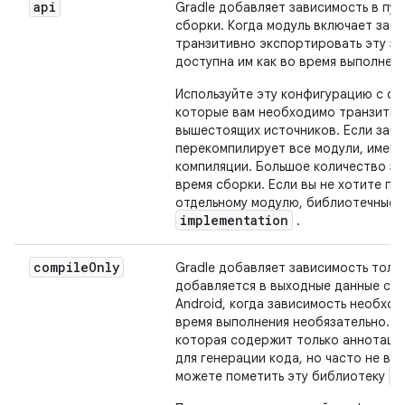
api
Gradle добавляет зависимость в пут
сборки. Когда модуль включает зав
транзитивно экспортировать эту за
доступна им как во время выполнени
Используйте эту конфигурацию с ос
которые вам необходимо транзитив
вышестоящих источников. Если зав
перекомпилирует все модули, имеющ
компиляции. Большое количество з
время сборки. Если вы не хотите пр
отдельному модулю, библиотечные 
implementation
.
compile
Only
Gradle добавляет зависимость только
добавляется в выходные данные сбо
Android, когда зависимость необход
время выполнения необязательно. Н
которая содержит только аннотаци
для генерации кода, но часто не в
c
можете пометить эту библиотеку