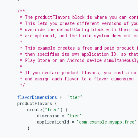
/**
     * The productFlavors block is where you can con
     * This lets you create different versions of yo
     * override the defaultConfig block with their o
     * are optional, and the build system does not c
     *
     * This example creates a free and paid product 
     * then specifies its own application ID, so tha
     * Play Store or an Android device simultaneousl
     *
     * If you declare product flavors, you must also
     * and assign each flavor to a flavor dimension.
     */
flavorDimensions
+=
"tier"
productFlavors
{
create
(
"free"
)
{
dimension
=
"tier"
applicationId
=
"com.example.myapp.free"
}