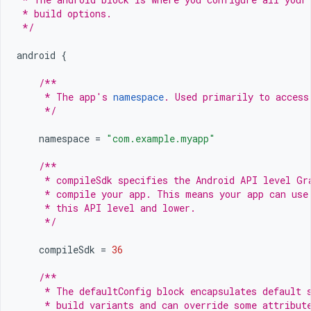
 * build options.
 */
android
{
/**
     * The app's 
namespace
. Used primarily to access
     */
namespace
=
"com.example.myapp"
/**
     * compileSdk specifies the Android API level Gr
     * compile your app. This means your app can use
     * this API level and lower.
     */
compileSdk
=
36
/**
     * The defaultConfig block encapsulates default 
     * build variants and can override some attribut