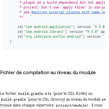
     * plugin as a build dependency but not apply 
     * project. Don't use `apply false` in sub-pro
     * see 
Applying external plugins with same ver
     */
id
(
"com.android.application"
)
version
"9.3.0"
id
(
"com.android.library"
)
version
"9.3.0"
appl
id
(
"org.jetbrains.kotlin.android"
)
version
"2.
}
Fichier de compilation au niveau du module
Le fichier
build.gradle.kts
(pour le DSL Kotlin) ou
build.gradle
(pour le DSL Groovy) au niveau du module se
trouve dans chaque répertoire
project
/
module
/
. Il vous