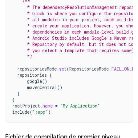
/**
      * The dependencyResolutionManagement.reposit
      * block is where you configure the repositor
      * all modules in your project, such as libra
      * create your application. However, you shou
      * dependencies in each module-level build.gr
      * Android Studio includes Google's Maven rep
      * Repository by default, but it does not con
      * you select a template that requires some).
      */
repositoriesMode
.
set
(
RepositoriesMode
.
FAIL_ON_PR
repositories
{
google
()
mavenCentral
()
}
}
rootProject
.
name
=
"My Application"
include
(
":app"
)
Fichier de compilation de premier niveau