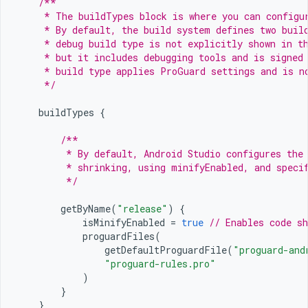
/**
     * The buildTypes block is where you can configu
     * By default, the build system defines two buil
     * debug build type is not explicitly shown in t
     * but it includes debugging tools and is signed
     * build type applies ProGuard settings and is n
     */
buildTypes
{
/**
         * By default, Android Studio configures the
         * shrinking, using minifyEnabled, and speci
         */
getByName
(
"release"
)
{
isMinifyEnabled
=
true
// Enables code sh
proguardFiles
(
getDefaultProguardFile
(
"proguard-and
"proguard-rules.pro"
)
}
}