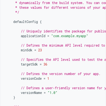
     * dynamically from the build system. You can co
     * these values for different versions of your a
     */
defaultConfig
{
// Uniquely identifies the package for publis
applicationId
=
"com.example.myapp"
// Defines the minimum API level required to
minSdk
=
23
// Specifies the API level used to test the 
targetSdk
=
36
// Defines the version number of your app.
versionCode
=
1
// Defines a user-friendly version name for 
versionName
=
"1.0"
}