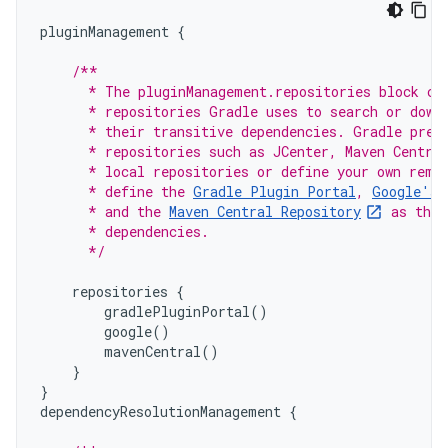
pluginManagement
{
/**
      * The pluginManagement.repositories block co
      * repositories Gradle uses to search or down
      * their transitive dependencies. Gradle pre-
      * repositories such as JCenter, Maven Centra
      * local repositories or define your own remo
      * define the 
Gradle Plugin Portal
, 
Google's 
      * and the 
Maven Central Repository
 as the 
      * dependencies.
      */
repositories
{
gradlePluginPortal
()
google
()
mavenCentral
()
}
}
dependencyResolutionManagement
{