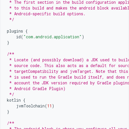
 * The first section in the build configuration appl
 * to this build and makes the android block availab
 * Android-specific build options.
 */
plugins
{
id
(
"com.android.application"
)
}
/**
 * Locate (and possibly download) a JDK used to buil
 * source code. This also acts as a default for sour
 * targetCompatibility and jvmTarget. Note that this
 * is used to run the Gradle build itself, and does 
 * account the JDK version required by Gradle plugin
 * Android Gradle Plugin)
 */
kotlin
{
jvmToolchain
(
11
)
}
/**
 * The android block is where you configure all your