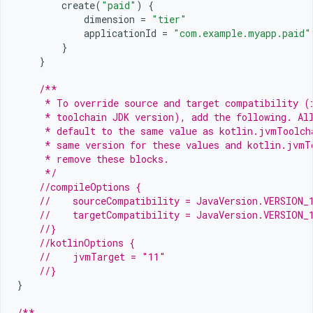
create
(
"paid"
)
{
dimension
=
"tier"
applicationId
=
"com.example.myapp.paid"
}
}
/**
     * To override source and target compatibility (
     * toolchain JDK version), add the following. Al
     * default to the same value as kotlin.jvmToolch
     * same version for these values and kotlin.jvmT
     * remove these blocks.
     */
//compileOptions {
//    sourceCompatibility = JavaVersion.VERSION_
//    targetCompatibility = JavaVersion.VERSION_
//}
//kotlinOptions {
//    jvmTarget = "11"
//}
}
/**